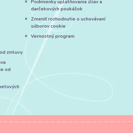
Podmienky uplatňovania zliav a
darčekových poukážok
Zmeniť rozhodnutie o uchovávaní
súborov cookie
Vernostný program
 od zmluvy
áva
ie od
rnetových