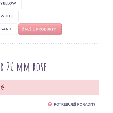
M YELLOW
 WHITE
M SAND
ĎALŠIE PRODUKTY
er 20 mm rose
né
POTREBUJEŠ PORADIŤ?