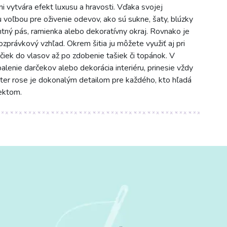
ami vytvára efekt luxusu a hravosti. Vďaka svojej
 voľbou pre oživenie odevov, ako sú sukne, šaty, blúzky
ntný pás, ramienka alebo dekoratívny okraj. Rovnako je
zprávkový vzhľad. Okrem šitia ju môžete využiť aj pri
čiek do vlasov až po zdobenie tašiek či topánok. V
alenie darčekov alebo dekorácia interiéru, prinesie vždy
itter rose je dokonalým detailom pre každého, kto hľadá
fektom.