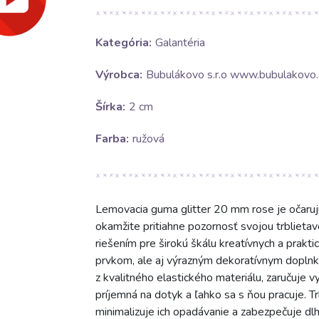
Kategória:
Galantéria
Výrobca:
Bubulákovo s.r.o www.bubulakovo.
Šírka:
2 cm
Farba:
ružová
Lemovacia guma glitter 20 mm rose je očaruj
okamžite pritiahne pozornosť svojou trblieta
riešením pre širokú škálu kreatívnych a prakt
prvkom, ale aj výrazným dekoratívnym doplnk
z kvalitného elastického materiálu, zaručuje vy
príjemná na dotyk a ľahko sa s ňou pracuje. T
minimalizuje ich opadávanie a zabezpečuje dlh