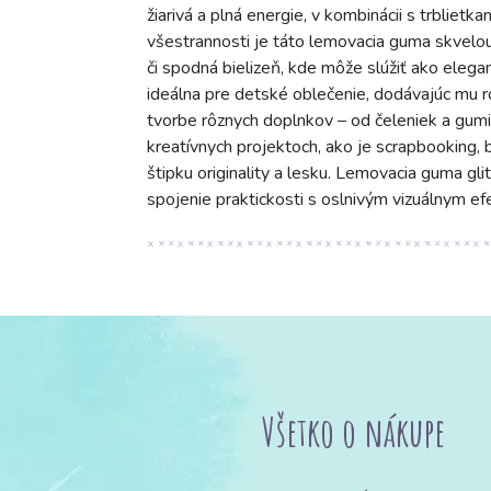
žiarivá a plná energie, v kombinácii s trblietk
všestrannosti je táto lemovacia guma skvelou
či spodná bielizeň, kde môže slúžiť ako elega
ideálna pre detské oblečenie, dodávajúc mu ro
tvorbe rôznych doplnkov – od čeleniek a gumi
kreatívnych projektoch, ako je scrapbooking, b
štipku originality a lesku. Lemovacia guma gl
spojenie praktickosti s oslnivým vizuálnym e
Všetko o nákupe