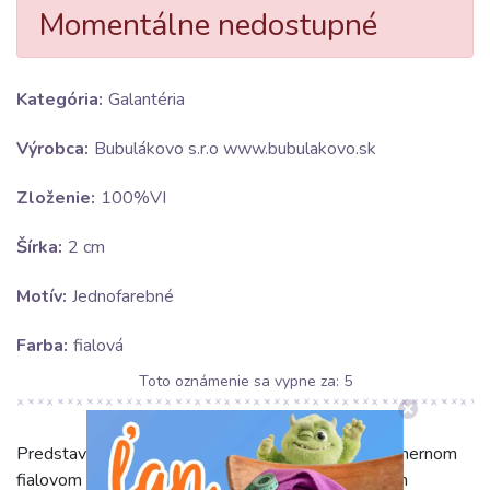
Momentálne nedostupné
Kategória:
Galantéria
Výrobca:
Bubulákovo s.r.o www.bubulakovo.sk
Zloženie:
100%VI
Šírka:
2 cm
Motív:
Jednofarebné
Farba:
fialová
Toto oznámenie sa vypne za:
5
Predstavujeme vám lemovaciu gumu viskózu v nádhernom
fialovom odtieni, ktorá dodá vašim projektom nielen