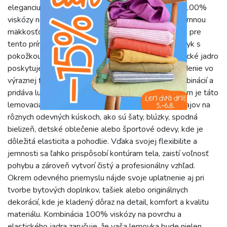
eleganciu, ale aj výnimočné pohodlie. Vyrobená zo 100%
viskózy na povrchu, táto lemovka sa vyznačuje príjemnou
mäkkosťou a hodvábnym omakom, ktoré sú typické pre
tento prírodný materiál. Viskóza zaručuje jemný dotyk s
pokožkou a nádhernú splývavosť, zatiaľ čo jej elastické jadro
poskytuje potrebnú flexibilitu. Jednofarebné prevedenie vo
výraznej fialovej farbe ponúka široké možnosti kombinácií a
pridáva luxusný akcent každému kúsku. S šírkou 2 cm je táto
lemovacia guma ideálna na precízne zakončenie okrajov na
rôznych odevných kúskoch, ako sú šaty, blúzky, spodná
bielizeň, detské oblečenie alebo športové odevy, kde je
dôležitá elasticita a pohodlie. Vďaka svojej flexibilite a
jemnosti sa ľahko prispôsobí kontúram tela, zaistí voľnosť
pohybu a zároveň vytvorí čistý a profesionálny vzhľad.
Okrem odevného priemyslu nájde svoje uplatnenie aj pri
tvorbe bytových doplnkov, tašiek alebo originálnych
dekorácií, kde je kladený dôraz na detail, komfort a kvalitu
materiálu. Kombinácia 100% viskózy na povrchu a
elastického jadra zaručuje, že vaša lemovka bude nielen