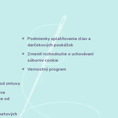
Podmienky uplatňovania zliav a
darčekových poukážok
Zmeniť rozhodnutie o uchovávaní
súborov cookie
Vernostný program
 od zmluvy
áva
ie od
rnetových