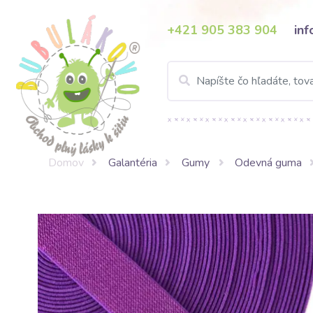
+421 905 383 904
in
Domov
Galantéria
Gumy
Odevná guma