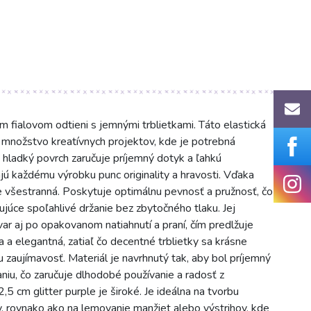
ialovom odtieni s jemnými trblietkami. Táto elastická
e množstvo kreatívnych projektov, kde je potrebná
j hladký povrch zaručuje príjemný dotyk a ľahkú
ajú každému výrobku punc originality a hravosti. Vďaka
e všestranná. Poskytuje optimálnu pevnosť a pružnosť, čo
dujúce spoľahlivé držanie bez zbytočného tlaku. Jej
 tvar aj po opakovanom natiahnutí a praní, čím predlžuje
ta a elegantná, zatiaľ čo decentné trblietky sa krásne
u zaujímavosť. Materiál je navrhnutý tak, aby bol príjemný
iu, čo zaručuje dlhodobé používanie a radosť z
5 cm glitter purple je široké. Je ideálna na tvorbu
, rovnako ako na lemovanie manžiet alebo výstrihov, kde