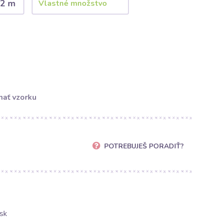
2 m
ať vzorku
POTREBUJEŠ PORADIŤ?
sk