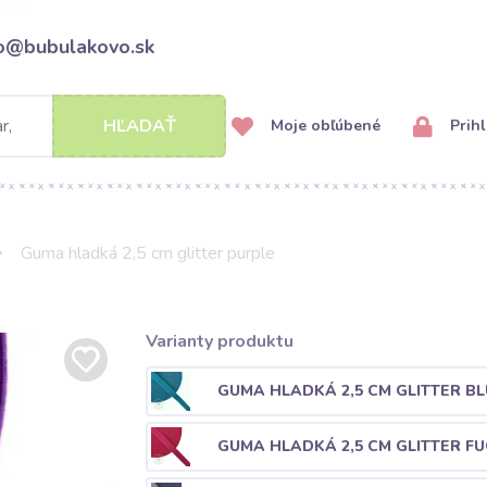
fo@bubulakovo.sk
HĽADAŤ
Moje obľúbené
Prihl
Guma hladká 2,5 cm glitter purple
Varianty produktu
GUMA HLADKÁ 2,5 CM GLITTER BL
GUMA HLADKÁ 2,5 CM GLITTER F