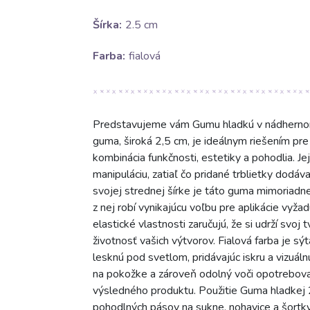
Šírka:
2.5 cm
Farba:
fialová
Predstavujeme vám Gumu hladkú v nádhernom f
guma, široká 2,5 cm, je ideálnym riešením pr
kombinácia funkčnosti, estetiky a pohodlia. Je
manipuláciu, zatiaľ čo pridané trblietky dodáv
svojej strednej šírke je táto guma mimoriadn
z nej robí vynikajúcu voľbu pre aplikácie vyža
elastické vlastnosti zaručujú, že si udrží svoj
životnosť vašich výtvorov. Fialová farba je sý
lesknú pod svetlom, pridávajúc iskru a vizuáln
na pokožke a zároveň odolný voči opotrebovan
výsledného produktu. Použitie Guma hladkej 2,
pohodlných pásov na sukne, nohavice a šortky