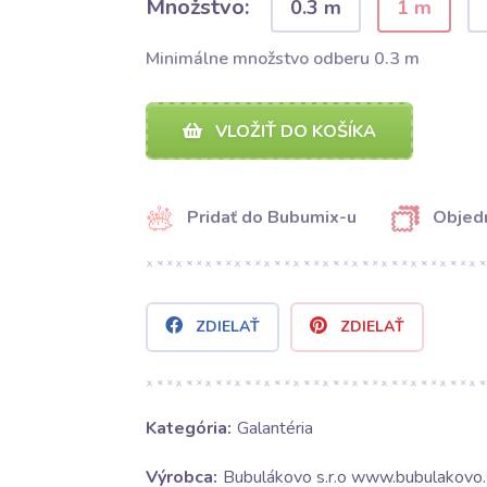
Množstvo:
0.3 m
1 m
Minimálne množstvo odberu 0.3 m
VLOŽIŤ DO KOŠÍKA
Pridať do Bubumix-u
Objedn
ZDIELAŤ
ZDIELAŤ
Kategória:
Galantéria
Výrobca:
Bubulákovo s.r.o www.bubulakovo.