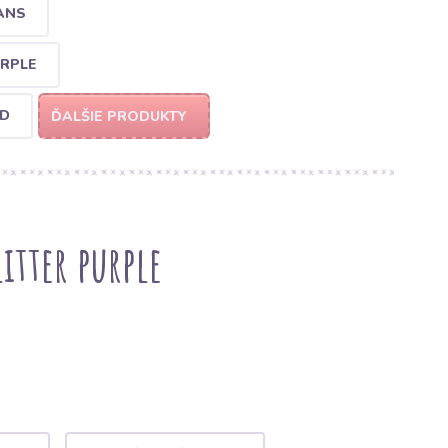
ANS
URPLE
ED
ĎALŠIE PRODUKTY
itter purple