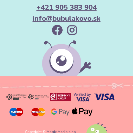
+421 905 383 904
info@bubulakovo.sk
Copyright ©
Magic Media s.r.o.