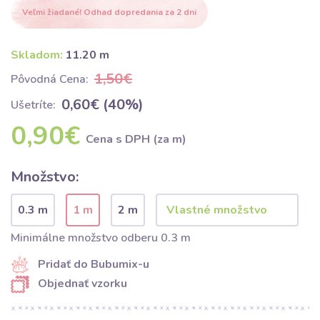
Veľmi žiadané! Odhad dopredania za 2 dni
Skladom:
11.20 m
1,50€
Pôvodná Cena:
0,60€ (40%)
Ušetríte:
0,90€
Cena s DPH (za m)
Množstvo:
0.3 m
1 m
2 m
Minimálne množstvo odberu 0.3 m
Pridať do Bubumix-u
Objednať vzorku