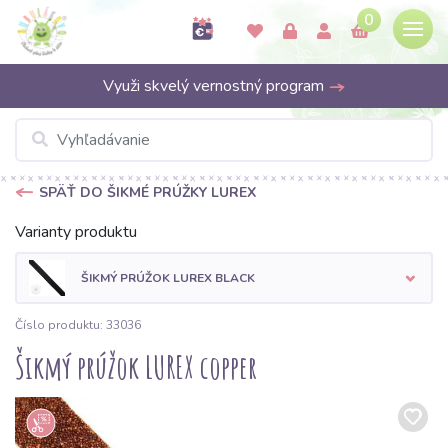
0
Využi skvelý vernostný program
SPÄŤ DO ŠIKMÉ PRÚŽKY LUREX
Varianty produktu
ŠIKMÝ PRÚŽOK LUREX BLACK
Číslo produktu: 33036
Šikmý prúžok LUREX copper