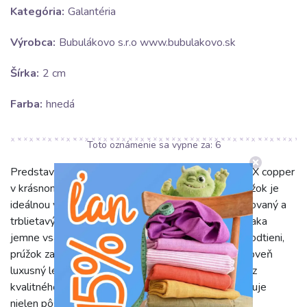
Kategória:
Galantéria
Výrobca:
Bubulákovo s.r.o www.bubulakovo.sk
Šírka:
2 cm
Farba:
hnedá
Toto oznámenie sa vypne za:
5
Predstavujeme vám elegantný šikmý prúžok LUREX copper
v krásnom odtieni hnedej farby. Tento nádherný prúžok je
ideálnou voľbou pre všetkých, ktorí hľadajú sofistikovaný a
trblietavý doplnok pre svoje kreatívne projekty. Vďaka
jemne vsadeným Lurexovým vláknam v medenom odtieni,
prúžok zachytáva svetlo a vytvára diskrétny, no zároveň
luxusný lesk, ktorý oživí každý kúsok. Jeho zloženie z
kvalitného polyesteru v kombinácii s Lurexom zaručuje
nielen pôsobivý vzhľad, ale aj vynikajúcu odolnosť a