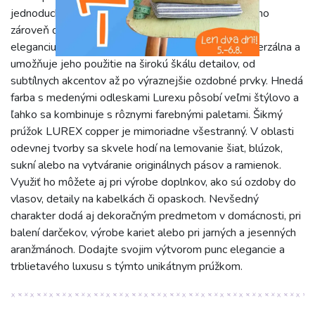
jednoduchú manipuláciu. Prúžok je jemný na dotyk, no
zároveň dostatočne pevný, aby si udržal svoj tvar a
eleganciu aj pri častom používaní. Šírka 2 cm je univerzálna a
umožňuje jeho použitie na širokú škálu detailov, od
subtílnych akcentov až po výraznejšie ozdobné prvky. Hnedá
farba s medenými odleskami Lurexu pôsobí veľmi štýlovo a
ľahko sa kombinuje s rôznymi farebnými paletami. Šikmý
prúžok LUREX copper je mimoriadne všestranný. V oblasti
odevnej tvorby sa skvele hodí na lemovanie šiat, blúzok,
sukní alebo na vytváranie originálnych pásov a ramienok.
Využiť ho môžete aj pri výrobe doplnkov, ako sú ozdoby do
vlasov, detaily na kabelkách či opaskoch. Nevšedný
charakter dodá aj dekoračným predmetom v domácnosti, pri
balení darčekov, výrobe kariet alebo pri jarných a jesenných
aranžmánoch. Dodajte svojim výtvorom punc elegancie a
trblietavého luxusu s týmto unikátnym prúžkom.