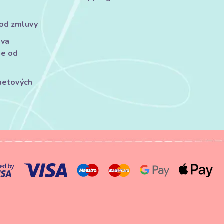
 od zmluvy
áva
ie od
rnetových