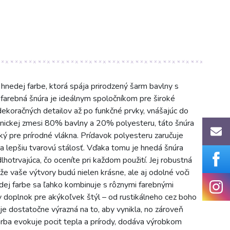
hnedej farbe, ktorá spája prirodzený šarm bavlny s
farebná šnúra je ideálnym spoločníkom pre široké
ekoračných detailov až po funkčné prvky, vnášajúc do
onickej zmesi 80% bavlny a 20% polyesteru, táto šnúra
cký pre prírodné vlákna. Prídavok polyesteru zaručuje
a lepšiu tvarovú stálosť. Vďaka tomu je hnedá šnúra
 dlhotrvajúca, čo oceníte pri každom použití. Jej robustná
že vaše výtvory budú nielen krásne, ale aj odolné voči
edej farbe sa ľahko kombinuje s rôznymi farebnými
ny doplnok pre akýkoľvek štýl – od rustikálneho cez boho
je dostatočne výrazná na to, aby vynikla, no zároveň
rba evokuje pocit tepla a prírody, dodáva výrobkom