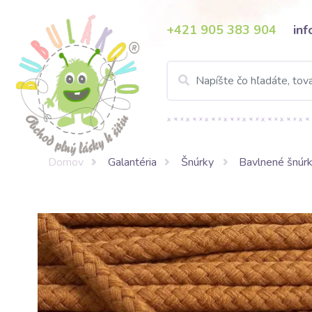
+421 905 383 904
in
Domov
Galantéria
Šnúrky
Bavlnené šnúr