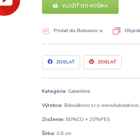
VLOŽIŤ DO KOŠÍKA
Pridať do Bubumix-u
Objedn
ZDIELAŤ
ZDIELAŤ
Kategória:
Galantéria
Výrobca:
Bubulákovo s.r.o www.bubulakovo.
Zloženie:
80%CO + 20%PES
Šírka:
0.8 cm