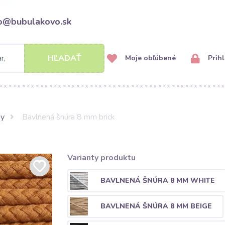
fo@bubulakovo.sk
HĽADAŤ
Moje obľúbené
Prihl
ky
Bavlnená šnúra 8 mm brick
Varianty produktu
BAVLNENÁ ŠNÚRA 8 MM WHITE
BAVLNENÁ ŠNÚRA 8 MM BEIGE