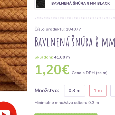
BAVLNENÁ ŠNÚRA 8 MM BLACK
Číslo produktu: 184077
Bavlnená šnúra 8 mm
Skladom:
41.00 m
1,20€
Cena s DPH (za m)
Množstvo:
0.3 m
1 m
Minimálne množstvo odberu 0.3 m