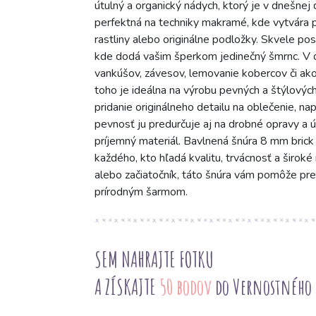
útulný a organický nádych, ktorý je v dnešnej d
perfektná na techniky makramé, kde vytvára p
rastliny alebo originálne podložky. Skvele posl
kde dodá vašim šperkom jedinečný šmrnc. V o
vankúšov, závesov, lemovanie kobercov či ako
toho je ideálna na výrobu pevných a štýlových
pridanie originálneho detailu na oblečenie, na
pevnosť ju predurčuje aj na drobné opravy a ú
príjemný materiál. Bavlnená šnúra 8 mm brick
každého, kto hľadá kvalitu, trvácnosť a širok
alebo začiatočník, táto šnúra vám pomôže pr
prírodným šarmom.
SEM NAHRAJTE FOTKU
A ZÍSKAJTE
50 bodov
do Vernostného