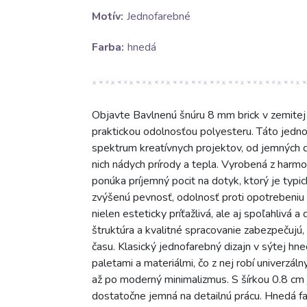
Motív:
Jednofarebné
Farba:
hnedá
Objavte Bavlnenú šnúru 8 mm brick v zemitej 
praktickou odolnosťou polyesteru. Táto jedno
spektrum kreatívnych projektov, od jemných d
nich nádych prírody a tepla. Vyrobená z harm
ponúka príjemný pocit na dotyk, ktorý je typi
zvýšenú pevnosť, odolnosť proti opotrebeniu 
nielen esteticky príťažlivá, ale aj spoľahlivá a
štruktúra a kvalitné spracovanie zabezpečujú, 
času. Klasický jednofarebný dizajn v sýtej hn
paletami a materiálmi, čo z nej robí univerzál
až po moderný minimalizmus. S šírkou 0.8 cm 
dostatočne jemná na detailnú prácu. Hnedá fa