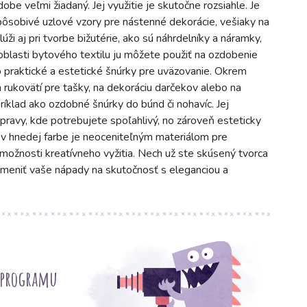
obe veľmi žiadaný. Jej využitie je skutočne rozsiahle. Je
ôsobivé uzlové vzory pre nástenné dekorácie, vešiaky na
úži aj pri tvorbe bižutérie, ako sú náhrdelníky a náramky,
blasti bytového textilu ju môžete použiť na ozdobenie
 praktické a estetické šnúrky pre uväzovanie. Okrem
 rukovätí pre tašky, na dekoráciu darčekov alebo na
príklad ako ozdobné šnúrky do búnd či nohavíc. Jej
pravy, kde potrebujete spoľahlivý, no zároveň esteticky
 v hnedej farbe je neoceniteľným materiálom pre
é možnosti kreatívneho vyžitia. Nech už ste skúsený tvorca
emeniť vaše nápady na skutočnosť s eleganciou a
 programu