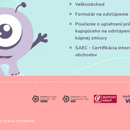
Veľkoobchod
Formulár na odstúpenie
Poučenie o uplatnení pr
kupujúceho na odstúpen
kúpnej zmluvy
SAEC - Certifikácia inte
obchodov
y práva vyhradené