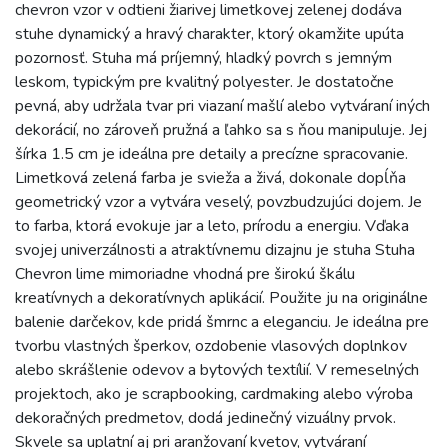
chevron vzor v odtieni žiarivej limetkovej zelenej dodáva
stuhe dynamický a hravý charakter, ktorý okamžite upúta
pozornosť. Stuha má príjemný, hladký povrch s jemným
leskom, typickým pre kvalitný polyester. Je dostatočne
pevná, aby udržala tvar pri viazaní mašlí alebo vytváraní iných
dekorácií, no zároveň pružná a ľahko sa s ňou manipuluje. Jej
šírka 1.5 cm je ideálna pre detaily a precízne spracovanie.
Limetková zelená farba je svieža a živá, dokonale dopĺňa
geometrický vzor a vytvára veselý, povzbudzujúci dojem. Je
to farba, ktorá evokuje jar a leto, prírodu a energiu. Vďaka
svojej univerzálnosti a atraktívnemu dizajnu je stuha Stuha
Chevron lime mimoriadne vhodná pre širokú škálu
kreatívnych a dekoratívnych aplikácií. Použite ju na originálne
balenie darčekov, kde pridá šmrnc a eleganciu. Je ideálna pre
tvorbu vlastných šperkov, ozdobenie vlasových doplnkov
alebo skrášlenie odevov a bytových textílií. V remeselných
projektoch, ako je scrapbooking, cardmaking alebo výroba
dekoračných predmetov, dodá jedinečný vizuálny prvok.
Skvele sa uplatní aj pri aranžovaní kvetov, vytváraní