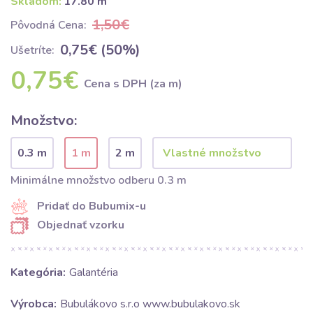
Skladom:
17.80 m
1,50€
Pôvodná Cena:
0,75€ (50%)
Ušetríte:
0,75€
Cena s DPH (za m)
Množstvo:
0.3 m
1 m
2 m
Minimálne množstvo odberu 0.3 m
Pridať do Bubumix-u
Objednať vzorku
Kategória:
Galantéria
Výrobca:
Bubulákovo s.r.o www.bubulakovo.sk