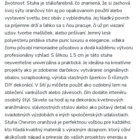
životnosť. Stuha je stálofarebná, čo znamená, že si zachová
svoj sýty oranžový tón aj po opakovanom použití alebo
vystavení svetlu, bez obáv z vyblednutia. Jej hladký povrch
sa príjemne drží a ľahko sa s ňou pracuje, či už pri viazaní
uzlov, tvorbe mašličiek, alebo prišívaní. Jemný lesk
polyesteru pridáva stuhe punc luxusu a elegancie, vďaka
čomu pôsobí mimoriadne pôsobivo a dodá každému výtvoru
profesionálny vzhľad. S šírkou 1.5 cm je táto stuha
neuveriteľne univerzálna a praktická. Je ideálna na kreatívne
projekty ako je zdobenie darčekov, vytváranie originálnych
obalov, scrapbooking, výroba vlastných šperkov či rôznych
DIY dekorácií. V šití ju môžete použiť ako ozdobný lem na
oblečení, vankúšoch alebo závesoch, čím dodáte interiéru
osobitý štýl. Skvele sa hodí aj na dekoráciu kvetinových
aranžmánov, slávnostných stolov alebo ako pútavý detail na
svadobných výzdobách a iných spoločenských udalostiach.
Stuha Chevron oranžová je perfektnou voľbou pre každého,
kto hľadá kvalitný materiál s výrazným dizajnom, ktorý oživí
akýkoľvek nápad a prinesie do vašich projektov energiu a