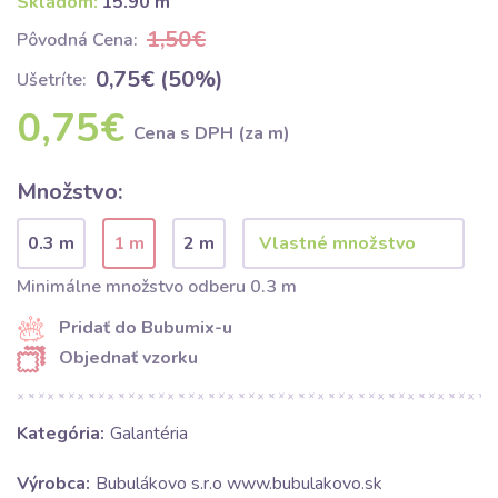
Skladom:
15.90 m
1,50€
Pôvodná Cena:
0,75€ (50%)
Ušetríte:
0,75€
Cena s DPH (za m)
Množstvo:
0.3 m
1 m
2 m
Minimálne množstvo odberu 0.3 m
Pridať do Bubumix-u
Objednať vzorku
Kategória:
Galantéria
Výrobca:
Bubulákovo s.r.o www.bubulakovo.sk