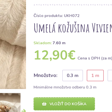
Číslo produktu: UKH072
Umelá kožušina Vivien
Skladom:
7.60 m
12,90€
Cena s DPH (za m
Množstvo:
0.3 m
1 m
Minimálne množstvo odberu 0.3 m
VLOŽIŤ DO KOŠÍKA