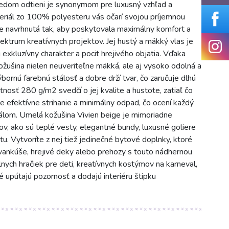
edom odtieni je synonymom pre luxusný vzhľad a
riál zo 100% polyesteru vás očarí svojou príjemnou
 Je navrhnutá tak, aby poskytovala maximálny komfort a
pektrum kreatívnych projektov. Jej hustý a mäkký vlas je
xkluzívny charakter a pocit hrejivého objatia. Vďaka
žušina nielen neuveriteľne mäkká, ale aj vysoko odolná a
ornú farebnú stálosť a dobre drží tvar, čo zaručuje dlhú
tnosť 280 g/m2 svedčí o jej kvalite a hustote, zatiaľ čo
e efektívne strihanie a minimálny odpad, čo ocení každý
iálom. Umelá kožušina Vivien beige je mimoriadne
ov, ako sú teplé vesty, elegantné bundy, luxusné goliere
u. Vytvoríte z nej tiež jedinečné bytové doplnky, ktoré
vankúše, hrejivé deky alebo prehozy s touto nádhernou
lnych hračiek pre deti, kreatívnych kostýmov na karneval,
upútajú pozornosť a dodajú interiéru štipku