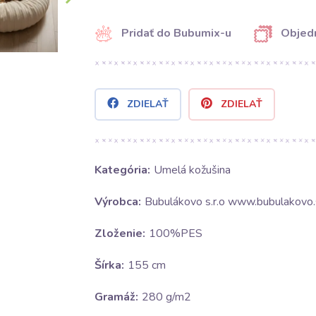
Pridať do Bubumix-u
Objedn
ZDIELAŤ
ZDIELAŤ
Kategória:
Umelá kožušina
Výrobca:
Bubulákovo s.r.o www.bubulakovo.
Zloženie:
100%PES
Šírka:
155 cm
Gramáž:
280 g/m2