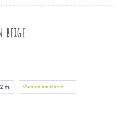
 beige
)
2 m