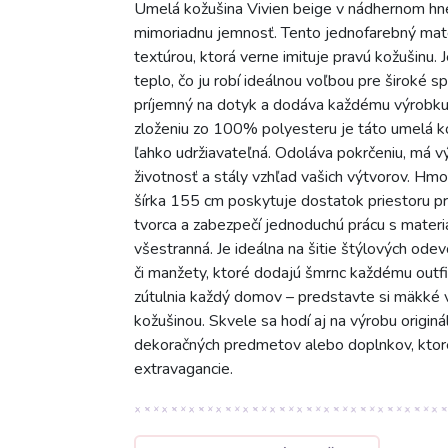
Umelá kožušina Vivien beige v nádhernom hn
mimoriadnu jemnosť. Tento jednofarebný mate
textúrou, ktorá verne imituje pravú kožušinu.
teplo, čo ju robí ideálnou voľbou pre široké s
príjemný na dotyk a dodáva každému výrobku e
zloženiu zo 100% polyesteru je táto umelá ko
ľahko udržiavateľná. Odoláva pokrčeniu, má výb
životnosť a stály vzhľad vašich výtvorov. Hmo
šírka 155 cm poskytuje dostatok priestoru pr
tvorca a zabezpečí jednoduchú prácu s mater
všestranná. Je ideálna na šitie štýlových odev
či manžety, ktoré dodajú šmrnc každému outfit
zútulnia každý domov – predstavte si mäkké 
kožušinou. Skvele sa hodí aj na výrobu originá
dekoračných predmetov alebo doplnkov, ktoré 
extravagancie.