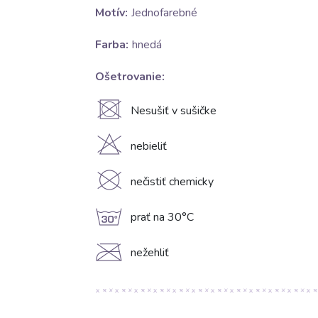
Motív:
Jednofarebné
Farba:
hnedá
Ošetrovanie:
U
Nesušiť v sušičke
H
nebieliť
K
nečistiť chemicky
g
prať na 30°C
C
nežehliť