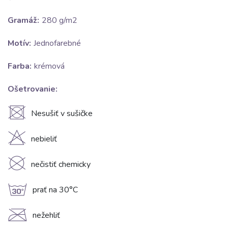
Gramáž:
280 g/m2
Motív:
Jednofarebné
Farba:
krémová
Ošetrovanie:
U
Nesušiť v sušičke
H
nebieliť
K
nečistiť chemicky
g
prať na 30°C
C
nežehliť