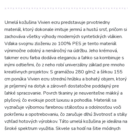
Umelá kožušina Vivien ecru predstavuje prvotriedny
materiál, ktorý dokonale imituje jemnú a hustú srsť, pričom si
zachováva všetky výhody moderných syntetických vlákien.
Vďaka svojmu zloženiu zo 100% PES je tento materiál
výnimočne odolný a nenáročný na údržbu. Jeho krémová,
takmer ecru farba dodáva eleganciu a ľahko sa kombinuje s
inými odtieňmi, čo z neho robí univerzálny základ pre mnoho
kreatívnych projektov. S gramážou 280 g/m2 a šírkou 155
cm ponúka Vivien ecru strednú hrúbku a bohatý objem, ktorý
je príjemný na dotyk a zároveň dostatočne poddajný pre
ľahké spracovanie. Povrch tkaniny je neuveriteľne mäkký a
plyšový, čo evokuje pocit luxusu a pohodlia. Materiál sa
vyznačuje výbornou farebnou stálosťou a odolnosťou voči
pokrčeniu a opotrebovaniu, čo zaručuje dlhú životnosť a stály
vzhľad hotových výrobkov. Táto umelá kožušina je ideálna na
široké spektrum využitia. Skvele sa hodí na šitie módnych