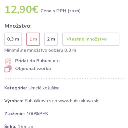
12,90€
Cena s DPH (za m)
Množstvo:
0.3 m
1 m
2 m
Minimálne množstvo odberu 0.3 m
Pridať do Bubumix-u
Objednať vzorku
Kategória:
Umelá kožušina
Výrobca:
Bubulákovo s.r.o www.bubulakovo.sk
Zloženie:
100%PES
Šírka:
155 cm