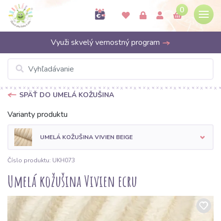
0
Využi skvelý vernostný program
SPÄŤ DO UMELÁ KOŽUŠINA
Varianty produktu
UMELÁ KOŽUŠINA VIVIEN BEIGE
Číslo produktu: UKH073
Umelá kožušina Vivien ecru