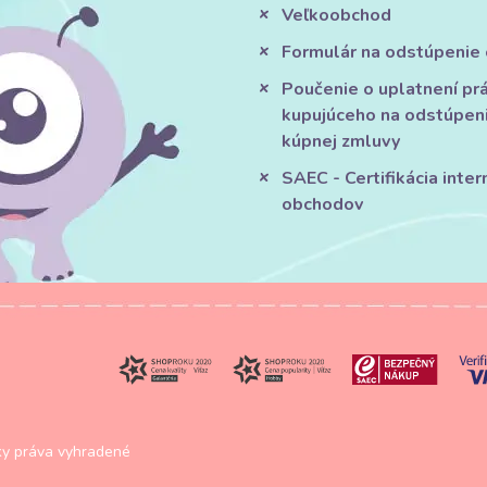
Veľkoobchod
Formulár na odstúpenie
Poučenie o uplatnení pr
kupujúceho na odstúpen
kúpnej zmluvy
SAEC - Certifikácia inte
obchodov
y práva vyhradené