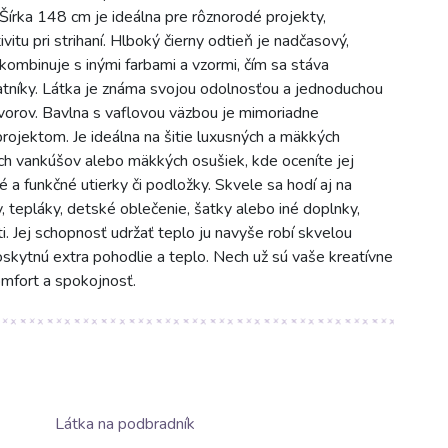
Šírka 148 cm je ideálna pre rôznorodé projekty,
vitu pri strihaní. Hlboký čierny odtieň je nadčasový,
kombinuje s inými farbami a vzormi, čím sa stáva
atníky. Látka je známa svojou odolnosťou a jednoduchou
tvorov. Bavlna s vaflovou väzbou je mimoriadne
rojektom. Je ideálna na šitie luxusných a mäkkých
ych vankúšov alebo mäkkých osušiek, kde oceníte jej
 a funkčné utierky či podložky. Skvele sa hodí aj na
 tepláky, detské oblečenie, šatky alebo iné doplnky,
i. Jej schopnosť udržať teplo ju navyše robí skvelou
oskytnú extra pohodlie a teplo. Nech už sú vaše kreatívne
omfort a spokojnosť.
Látka na podbradník