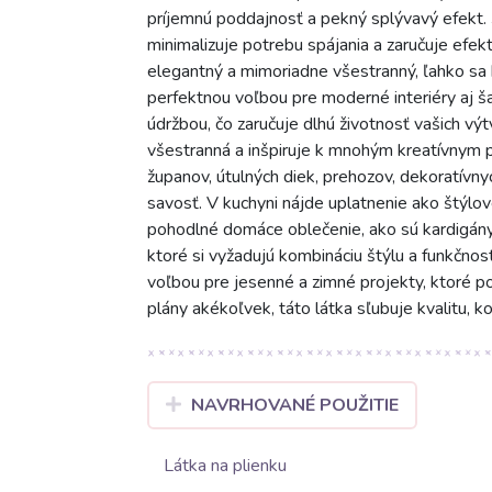
príjemnú poddajnosť a pekný splývavý efekt. 
minimalizuje potrebu spájania a zaručuje efekti
elegantný a mimoriadne všestranný, ľahko sa 
perfektnou voľbou pre moderné interiéry aj š
údržbou, čo zaručuje dlhú životnosť vašich vý
všestranná a inšpiruje k mnohým kreatívnym p
županov, útulných diek, prehozov, dekoratívn
savosť. V kuchyni nájde uplatnenie ako štýlové
pohodlné domáce oblečenie, ako sú kardigány,
ktoré si vyžadujú kombináciu štýlu a funkčnost
voľbou pre jesenné a zimné projekty, ktoré p
plány akékoľvek, táto látka sľubuje kvalitu, k
NAVRHOVANÉ POUŽITIE
Látka na plienku