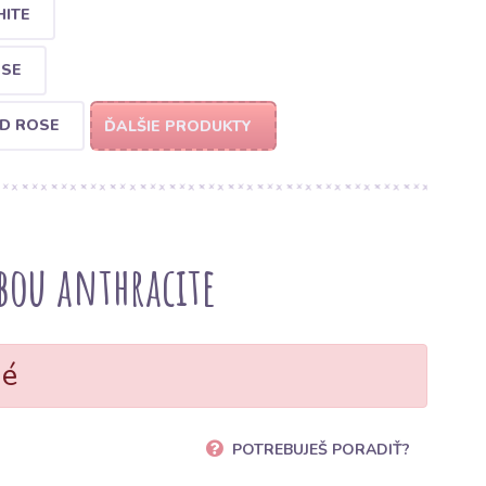
ITE
OSE
D ROSE
ĎALŠIE PRODUKTY
bou anthracite
né
POTREBUJEŠ PORADIŤ?