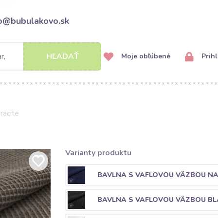
fo@bubulakovo.sk
HĽADAŤ
Moje obľúbené
Prihl
racite
Varianty produktu
BAVLNA S VAFLOVOU VÄZBOU N
BAVLNA S VAFLOVOU VÄZBOU BL