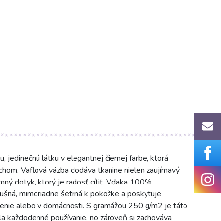
jedinečnú látku v elegantnej čiernej farbe, ktorá
hom. Vaflová väzba dodáva tkanine nielen zaujímavý
emný dotyk, ktorý je radosť cítiť. Vďaka 100%
dušná, mimoriadne šetrná k pokožke a poskytuje
ečenie alebo v domácnosti. S gramážou 250 g/m2 je táto
la každodenné používanie, no zároveň si zachováva