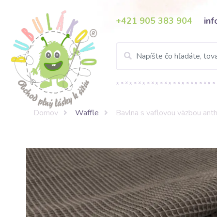
+421 905 383 904
in
Domov
Waffle
Bavlna s vaflovou väzbou anth