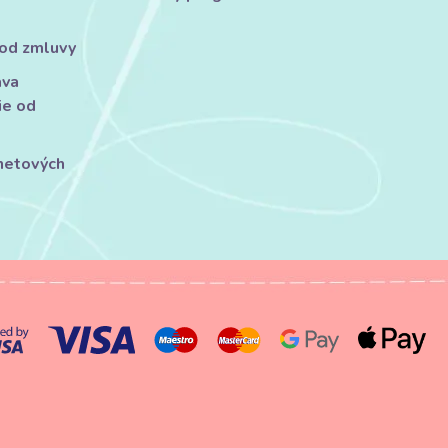
 od zmluvy
áva
ie od
rnetových