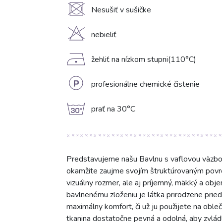
U
Nesušiť v sušičke
H
nebieliť
D
žehliť na nízkom stupni(110°C)
L
profesionálne chemické čistenie
g
prať na 30°C
Predstavujeme našu Bavlnu s vaflovou väzbou, 
okamžite zaujme svojím štruktúrovaným povrc
vizuálny rozmer, ale aj príjemný, mäkký a obj
bavlnenému zloženiu je látka prirodzene prie
maximálny komfort, či už ju použijete na obl
tkanina dostatočne pevná a odolná, aby zvlád