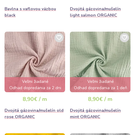
Bavlna s vaflovou väzbou
Dvojitá gázovina/mušelín
black
light salmon ORGANIC
Veľmi žiadané
Veľmi žiadané
Odhad dopredania za 2 dni
Odhad dopredania za 1 deň
8,90€ / m
8,90€ / m
Dvojitá gázovina/mušelín old
Dvojitá gázovina/mušelín
rose ORGANIC
mint ORGANIC