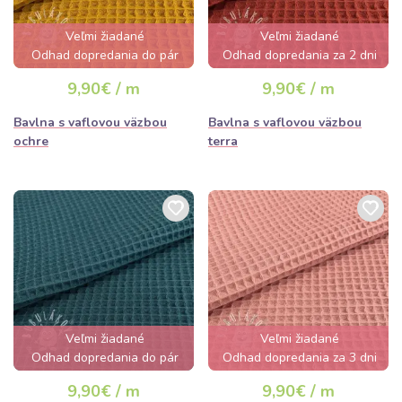
Veľmi žiadané
Veľmi žiadané
Odhad dopredania do pár
Odhad dopredania za 2 dni
hodín
9,90€ / m
9,90€ / m
Bavlna s vaflovou väzbou
Bavlna s vaflovou väzbou
ochre
terra
Veľmi žiadané
Veľmi žiadané
Odhad dopredania do pár
Odhad dopredania za 3 dni
hodín
9,90€ / m
9,90€ / m