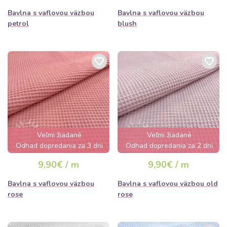
Bavlna s vaflovou väzbou
Bavlna s vaflovou väzbou
petrol
blush
Veľmi žiadané
Veľmi žiadané
Odhad dopredania za 3 dni
Odhad dopredania za 2 dni
9,90€ / m
9,90€ / m
Bavlna s vaflovou väzbou
Bavlna s vaflovou väzbou old
rose
rose