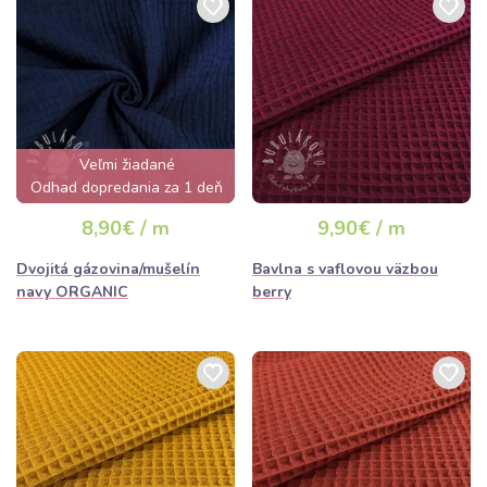
Veľmi žiadané
Odhad dopredania za 1 deň
8,90€ / m
9,90€ / m
Dvojitá gázovina/mušelín
Bavlna s vaflovou väzbou
navy ORGANIC
berry