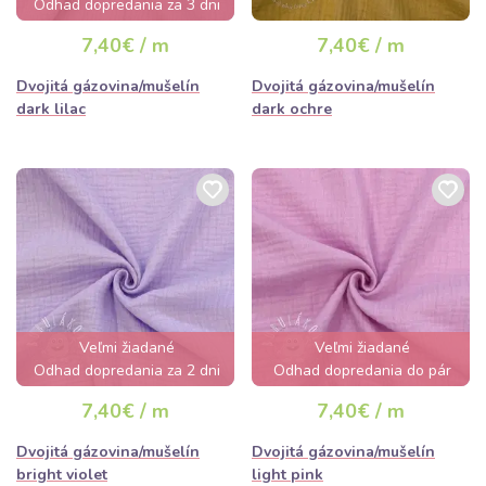
Odhad dopredania za 3 dni
7,40€ / m
7,40€ / m
Dvojitá gázovina/mušelín
Dvojitá gázovina/mušelín
dark lilac
dark ochre
Veľmi žiadané
Veľmi žiadané
Odhad dopredania za 2 dni
Odhad dopredania do pár
hodín
7,40€ / m
7,40€ / m
Dvojitá gázovina/mušelín
Dvojitá gázovina/mušelín
bright violet
light pink