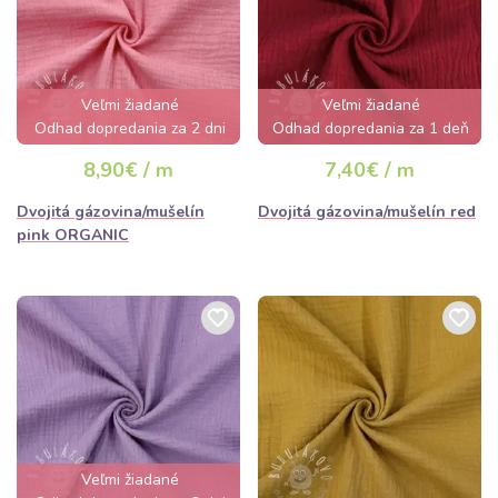
Veľmi žiadané
Veľmi žiadané
Odhad dopredania za 2 dni
Odhad dopredania za 1 deň
8,90€ / m
7,40€ / m
Dvojitá gázovina/mušelín
Dvojitá gázovina/mušelín red
pink ORGANIC
Veľmi žiadané