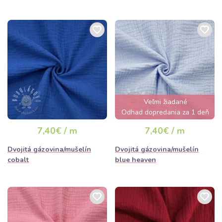
Veľmi žiadané
Odhad dopredania za 1 deň
7,40€ / m
7,40€ / m
Dvojitá gázovina/mušelín
Dvojitá gázovina/mušelín
cobalt
blue heaven