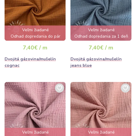
Veľmi žiadané
Veľmi žiadané
Odhad dopredania do pár
Odhad dopredania za 1 deň
hodín
7,40€ / m
7,40€ / m
Dvojitá gázovina/mušelín
Dvojitá gázovina/mušelín
cognac
jeans blue
Veľmi žiadané
Veľmi žiadané