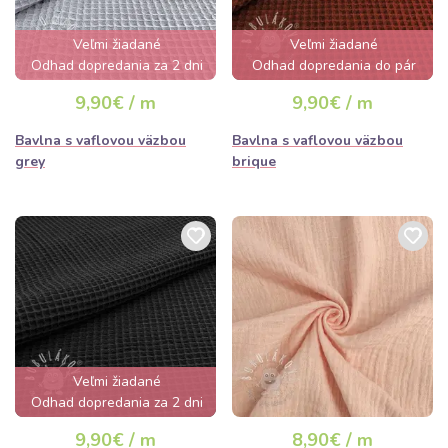
Veľmi žiadané
Veľmi žiadané
Odhad dopredania za 2 dni
Odhad dopredania do pár
hodín
9,90€ / m
9,90€ / m
Bavlna s vaflovou väzbou
Bavlna s vaflovou väzbou
grey
brique
Veľmi žiadané
Odhad dopredania za 2 dni
9,90€ / m
8,90€ / m