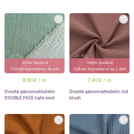
Veľmi žiadané
Veľmi žiadané
Odhad dopredania do pár
Odhad dopredania za 1 deň
hodín
8,90€ / m
7,40€ / m
Dvojitá gázovina/mušelín
Dvojitá gázovina/mušelín old
DOUBLE FACE light mint
blush