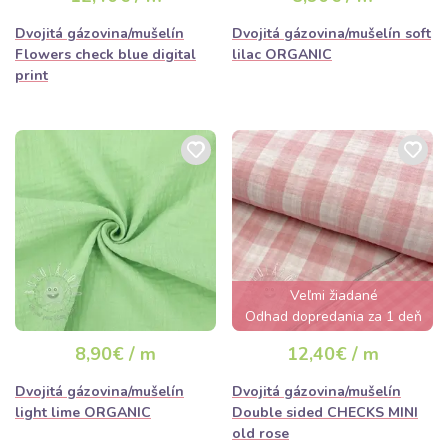
Dvojitá gázovina/mušelín
Dvojitá gázovina/mušelín soft
Flowers check blue digital
lilac ORGANIC
print
Veľmi žiadané
Odhad dopredania za 1 deň
8,90€ / m
12,40€ / m
Dvojitá gázovina/mušelín
Dvojitá gázovina/mušelín
light lime ORGANIC
Double sided CHECKS MINI
old rose