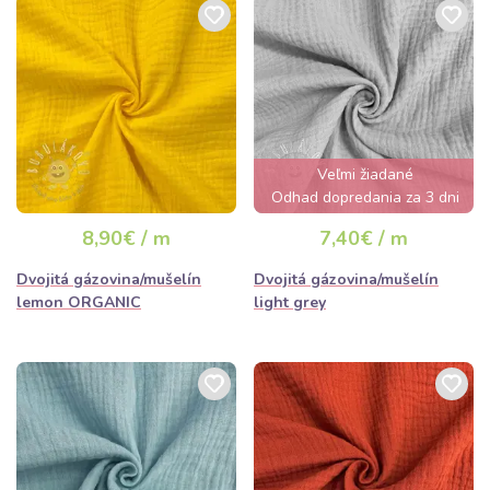
Veľmi žiadané
Odhad dopredania za 3 dni
8,90€ / m
7,40€ / m
Dvojitá gázovina/mušelín
Dvojitá gázovina/mušelín
lemon ORGANIC
light grey