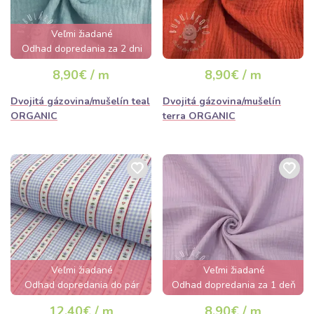
Veľmi žiadané
Odhad dopredania za 2 dni
8,90€ / m
8,90€ / m
Dvojitá gázovina/mušelín teal
Dvojitá gázovina/mušelín
ORGANIC
terra ORGANIC
Veľmi žiadané
Veľmi žiadané
Odhad dopredania do pár
Odhad dopredania za 1 deň
hodín
12,40€ / m
8,90€ / m