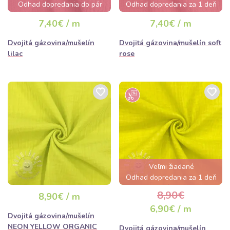
Odhad dopredania do pár
Odhad dopredania za 1 deň
hodín
7,40€ / m
7,40€ / m
Dvojitá gázovina/mušelín
Dvojitá gázovina/mušelín soft
lilac
rose
Veľmi žiadané
Odhad dopredania za 1 deň
8,90€
8,90€ / m
6,90€ / m
Dvojitá gázovina/mušelín
NEON YELLOW ORGANIC
Dvojitá gázovina/mušelín