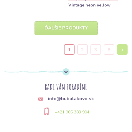
Vintage neon yellow
ĎALŠIE PRODUKTY
1
2
3
8
›
RADI VÁM PORADÍME
info@bubulakovo.sk
+421 905 383 904