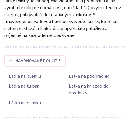
ľahké mikiny. Jej absorpčné vlastnosti ju predurčujú aj na
výrobu textílií pre domácnosť, napríklad štýlových uterákov,
utierok, prikrývok či dekoratívnych vankúšov. S
tmavozelenou vaflovou bavlnou vytvoríte kúsky, ktoré sú
nielen praktické a funkčné, ale aj vizuálne príťažlivé a
príjemné na každodenné používanie.
NAVRHOVANÉ POUŽITIE
Látka na plienku
Látka na podbradník
Látka na turban
Látka na hniezdo do
postielky
Látka na osušku