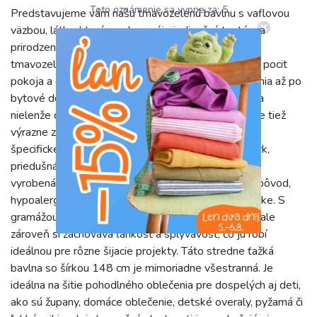
Toto oznámenie sa vypne za:
4
Predstavujeme vám našu tmavozelenú bavlnu s vaflovou
väzbou, látku, ktorá v sebe spája jedinečnú textúru a
prirodzené vlastnosti 100% bavlny. Jej sýty odtieň
tmavozelenej farby pripomína hlboké lesy a prináša pocit
pokoja a elegancie do každého projektu, od oblečenia až po
bytové dekorácie. Charakteristická vaflová štruktúra
nielenže dodáva látke zaujímavý vizuálny rozmer, ale tiež
výrazne zvyšuje jej úžitkové vlastnosti. Vďaka tejto
špecifickej väzbe je látka výnimočne mäkká na dotyk,
priedušná a má vynikajúce absorpčné schopnosti. Je
vyrobená zo 100% bavlny, čo zaručuje jej prírodný pôvod,
hypoalergénne vlastnosti a príjemný pocit na pokožke. S
gramážou 250 g/m² je dostatočne pevná a odolná, ale
zároveň si zachováva ľahkosť a splývavosť, čo ju robí
ideálnou pre rôzne šijacie projekty. Táto stredne ťažká
bavlna so šírkou 148 cm je mimoriadne všestranná. Je
ideálna na šitie pohodlného oblečenia pre dospelých aj deti,
ako sú župany, domáce oblečenie, detské overaly, pyžamá či