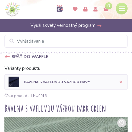
0
Využi skvelý vernostný program
SPÄŤ DO WAFFLE
Varianty produktu
BAVLNA S VAFLOVOU VÄZBOU NAVY
Číslo produktu: LNU0016
Bavlna s vaflovou väzbou dark green