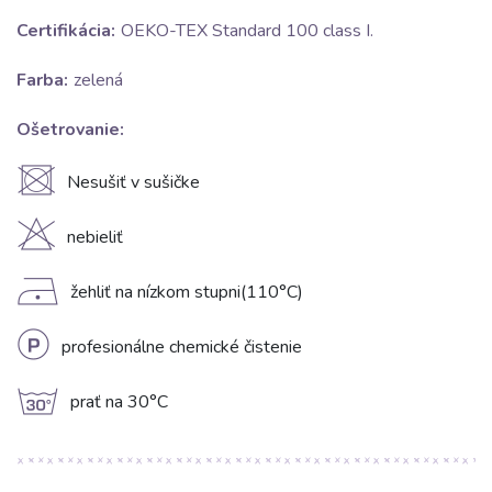
Certifikácia:
OEKO-TEX Standard 100 class I.
Farba:
zelená
Ošetrovanie:
U
Nesušiť v sušičke
H
nebieliť
D
žehliť na nízkom stupni(110°C)
L
profesionálne chemické čistenie
g
prať na 30°C