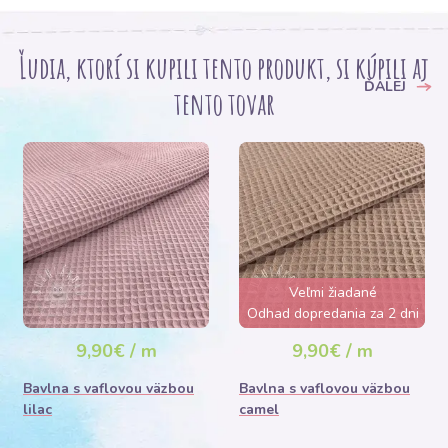
Ľudia, ktorí si kupili tento produkt, si kúpili aj
ĎALEJ
tento tovar
Veľmi žiadané
Odhad dopredania za 2 dni
9,90€ / m
9,90€ / m
Bavlna s vaflovou väzbou
Bavlna s vaflovou väzbou
lilac
camel