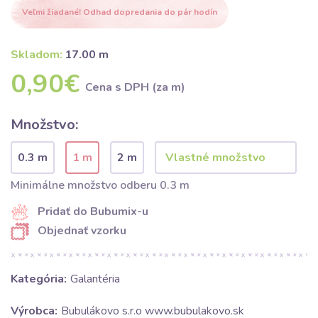
Veľmi žiadané! Odhad dopredania do pár hodín
Skladom:
17.00 m
0,90€
Cena s DPH (za m)
Množstvo:
0.3 m
1 m
2 m
Minimálne množstvo odberu 0.3 m
Pridať do Bubumix-u
Objednať vzorku
Kategória:
Galantéria
Výrobca:
Bubulákovo s.r.o www.bubulakovo.sk