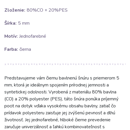
Zloženie:
80%CO + 20%PES
Šírka:
5 mm
Motív:
Jednofarebné
Farba:
čierna
Predstavujeme vám čiernu bavlnenú šnúru s priemerom 5
mm, ktorá je ideálnym spojením prírodnej jemnosti a
syntetickej odolnosti. Vyrobená z materiálu 80% bavlna
(CO) a 20% polyester (PES), táto šnúra ponúka príjemný
pocit na dotyk vďaka vysokému obsahu bavlny, zatiaľ čo
prídavok polyesteru zaisťuje jej zvýšenú pevnosť a dlhú
životnosť. Jej jednofarebné, hlboké čierne prevedenie
zaručuje univerzálnosť a ľahkú kombinovateľnosť s