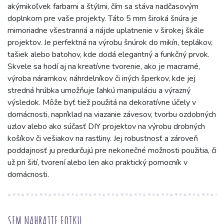
akýmikoľvek farbami a štýlmi, čím sa stáva nadčasovým
doplnkom pre vaše projekty. Táto 5 mm široká šnúra je
mimoriadne všestranná a nájde uplatnenie v širokej škále
projektov. Je perfektná na výrobu šnúrok do mikín, teplákov,
tašiek alebo batohov, kde dodá elegantný a funkčný prvok.
Skvele sa hodí aj na kreatívne tvorenie, ako je macramé,
výroba náramkov, náhrdelníkov či iných šperkov, kde jej
stredná hrúbka umožňuje ľahkú manipuláciu a výrazný
výsledok. Môže byť tiež použitá na dekoratívne účely v
domácnosti, napríklad na viazanie závesov, tvorbu ozdobných
uzlov alebo ako súčasť DIY projektov na výrobu drobných
košíkov či vešiakov na rastliny. Jej robustnosť a zároveň
poddajnosť ju predurčujú pre nekonečné možnosti použitia, či
už pri šití, tvorení alebo len ako praktický pomocník v
domácnosti.
SEM NAHRAJTE FOTKU