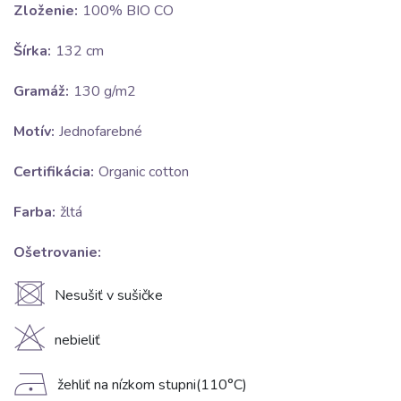
Zloženie:
100% BIO CO
Šírka:
132 cm
Gramáž:
130 g/m2
Motív:
Jednofarebné
Certifikácia:
Organic cotton
Farba:
žltá
Ošetrovanie:
U
Nesušiť v sušičke
H
nebieliť
D
žehliť na nízkom stupni(110°C)