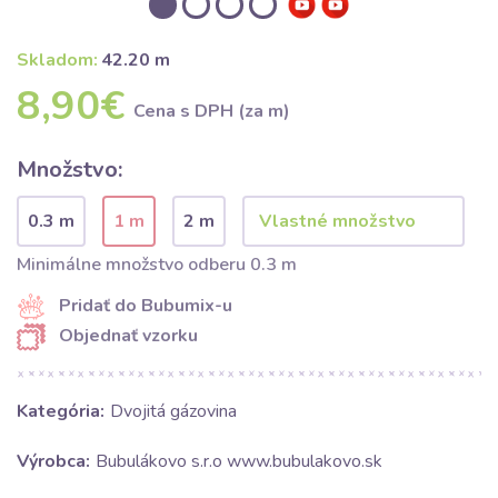
Skladom:
42.20 m
8,90€
Cena s DPH (za m)
Množstvo:
0.3 m
1 m
2 m
Minimálne množstvo odberu 0.3 m
Pridať do Bubumix-u
Objednať vzorku
Kategória:
Dvojitá gázovina
Výrobca:
Bubulákovo s.r.o www.bubulakovo.sk