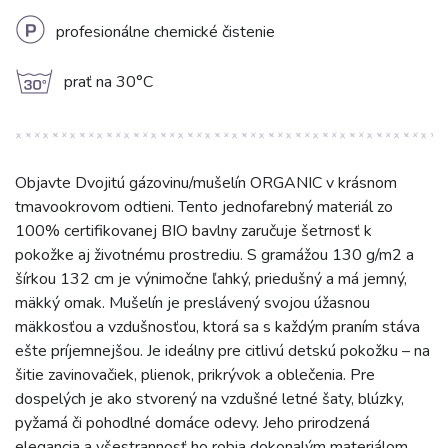
L
profesionálne chemické čistenie
g
prať na 30°C
Objavte Dvojitú gázovinu/mušelín ORGANIC v krásnom
tmavookrovom odtieni. Tento jednofarebný materiál zo
100% certifikovanej BIO bavlny zaručuje šetrnosť k
pokožke aj životnému prostrediu. S gramážou 130 g/m2 a
šírkou 132 cm je výnimočne ľahký, priedušný a má jemný,
mäkký omak. Mušelín je preslávený svojou úžasnou
mäkkosťou a vzdušnosťou, ktorá sa s každým praním stáva
ešte príjemnejšou. Je ideálny pre citlivú detskú pokožku – na
šitie zavinovačiek, plienok, prikrývok a oblečenia. Pre
dospelých je ako stvorený na vzdušné letné šaty, blúzky,
pyžamá či pohodlné domáce odevy. Jeho prirodzená
elegancia a všestrannosť ho robia dokonalým materiálom