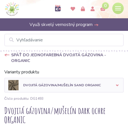
0
Využi skvelý vernostný program
SPÄŤ DO JEDNOFAREBNÁ DVOJITÁ GÁZOVINA -
ORGANIC
Varianty produktu
DVOJITÁ GÁZOVINA/MUŠELÍN SAND ORGANIC
Číslo produktu: DG1493
Dvojitá gázovina/mušelín dark ochre
ORGANIC