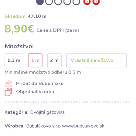
Skladom:
47.10 m
8,90€
Cena s DPH (za m)
Množstvo:
0.3 m
1 m
2 m
Minimálne množstvo odberu 0.3 m
Pridať do Bubumix-u
Objednať vzorku
Kategória:
Dvojitá gázovina
Výrobca:
Bubulákovo s.r.o www.bubulakovo.sk