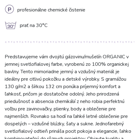
L
profesionálne chemické čistenie
g
prať na 30°C
Predstavujeme vám dvojitú gázovinu/mušelín ORGANIC v
jemnej svetlofialovej farbe, vyrobenú zo 100% organickej
bavlny. Tento mimoriadne jemný a vzdušný materiál je
ideálny pre citlivú pokožku a detské výrobky. S gramážou
130 g/m2 a šírkou 132 cm ponúka príjemný komfort a
ľahkosť, pričom je dostatočne odolný. Jeho prirodzená
priedušnosť a absencia chemikálií z neho robia perfektnú
voľbu pre zavinovačky, plienky, body a oblečenie pre
najmenších. Rovnako sa hodí na ľahké letné oblečenie pre
dospelých – vzdušné blúzky, šaty a sukne. Jednofarebný
svetlofialový odtieň prináša pocit pokoja a elegancie, ľahko
kombinovateľný do rôznych projektov. Objavte kvalitu a