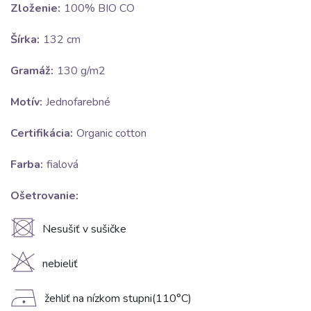
Zloženie:
100% BIO CO
Šírka:
132 cm
Gramáž:
130 g/m2
Motív:
Jednofarebné
Certifikácia:
Organic cotton
Farba:
fialová
Ošetrovanie:
U
Nesušiť v sušičke
H
nebieliť
D
žehliť na nízkom stupni(110°C)