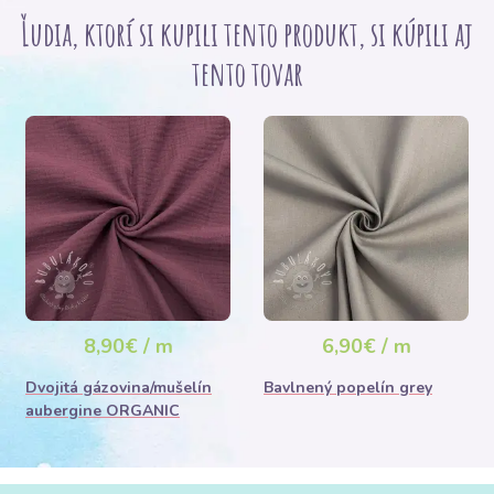
Ľudia, ktorí si kupili tento produkt, si kúpili aj
tento tovar
8,90€ / m
6,90€ / m
Dvojitá gázovina/mušelín
Bavlnený popelín grey
aubergine ORGANIC