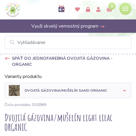
0
Využi skvelý vernostný program
SPÄŤ DO JEDNOFAREBNÁ DVOJITÁ GÁZOVINA -
ORGANIC
Varianty produktu
DVOJITÁ GÁZOVINA/MUŠELÍN SAND ORGANIC
Číslo produktu: DG0969
Dvojitá gázovina/mušelín light lilac
ORGANIC