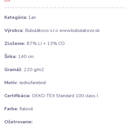
Kategória:
Ľan
Výrobca:
Bubulákovo s.r.o www.bubulakovo.sk
Zloženie:
87% LI + 13% CO
Šírka:
140 cm
Gramáž:
220 g/m2
Motív:
Jednofarebné
Certifikácia:
OEKO-TEX Standard 100 class I.
Farba:
fialová
Ošetrovanie: