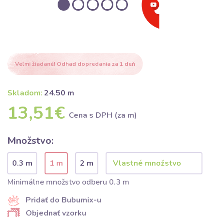
Veľmi žiadané! Odhad dopredania za 1 deň
Skladom:
24.50 m
13,51€
Cena s DPH (za m)
Množstvo:
0.3 m
1 m
2 m
Minimálne množstvo odberu 0.3 m
Pridať do Bubumix-u
Objednať vzorku