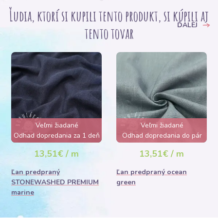
Ľudia, ktorí si kupili tento produkt, si kúpili aj
ĎALEJ
tento tovar
Veľmi žiadané
Veľmi žiadané
Odhad dopredania za 1 deň
Odhad dopredania do pár
hodín
13,51€ / m
13,51€ / m
Ľan predpraný
Ľan predpraný ocean
STONEWASHED PREMIUM
green
marine