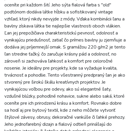
oceníte pri každom šití. Jeho sýta fialová farba s "old"
podtónom dodáva látke hĺbku a sofistikovaný vintage
vzhľad, ktorý nikdy nevyjde z módy. Vďaka kombinácii ľanu a
bavlny získava látka tie najlepšie vlastnosti oboch vlákien.
Ľan jej prepožičiava charakteristickú pevnosť, odolnosť a
vynikajúcu priedušnosť, zatiaľ čo prímes bavlny ju zjemňuje a
dodáva jej príjemnejší omak. S gramážou 220 g/m2 je tento
ľan stredne ťažký, čo zaručuje krásny pád a odolnosť, no
zároveň si zachováva ľahkosť a komfort pre celoročné
nosenie. Je ideálny pre projekty, kde sa vyžaduje kvalita,
trvácnosť a pohodlie. Tento všestranný predpraný ľan je ako
stvorený pre širokú škálu kreatívnych projektov. Je
vynikajúcou voľbou pre odevy, ako sú elegantné šaty,
vzdušné blúzky, pohodlné nohavice, sukne alebo saká, ktoré
oceníte pre ich prirodzenú krásu a komfort. Rovnako dobre
sa hodí aj pre bytový textil, kde z neho môžete vytvoriť
štýlové závesy, obrusy, dekoračné vankúše či ľahké prehozy.
Jeho jednofarebný dizajn a fialový odtieň prinášajú do