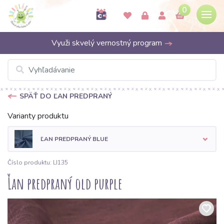
0
Využi skvelý vernostný program
SPÄŤ DO ĽAN PREDPRANÝ
Varianty produktu
ĽAN PREDPRANÝ BLUE
Číslo produktu: LI135
Ľan predpraný old purple