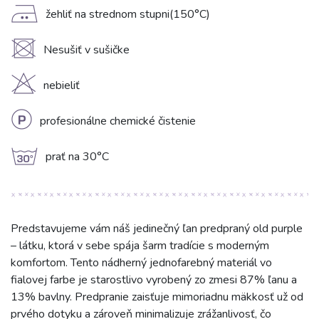
E
žehliť na strednom stupni(150°C)
U
Nesušiť v sušičke
H
nebieliť
L
profesionálne chemické čistenie
g
prať na 30°C
Predstavujeme vám náš jedinečný ľan predpraný old purple
– látku, ktorá v sebe spája šarm tradície s moderným
komfortom. Tento nádherný jednofarebný materiál vo
fialovej farbe je starostlivo vyrobený zo zmesi 87% ľanu a
13% bavlny. Predpranie zaisťuje mimoriadnu mäkkosť už od
prvého dotyku a zároveň minimalizuje zrážanlivosť, čo