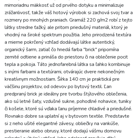
mimoriadnu mäkkosť už od prvého dotyku a minimalizuje
zrážanlivosť, takže váš hotový výrobok si zachová svoj tvar a
rozmery po mnohých praniach. Gramáž 220 g/m2 robí z tejto
látky stredne ťažký, ale pritom priedušný materiál, ktorý je
vhodný na široké spektrum použitia. Jeho prirodzená textúra
a mierne pokrčený vzhľad dodávajú látke autentický,
organický šarm, zatiaľ čo hnedá farba "brick" pripomína
zemité odtiene a prináša do priestoru či na oblečenie pocit
tepla a pokoja. Táto jednofarebná látka sa ľahko kombinuje
s inými farbami a textúrami, otvárajúc dvere nekonečným
kreatívnym možnostiam. Šírka 140 cm je praktická pre
väčšinu projektov, od odevov po bytový textil. Ľan
predpraný brick je ideálny pre tvorbu štýlového oblečenia,
ako sú letné šaty, vzdušné sukne, pohodlné nohavice, tuniky
či košele, ktoré sú vďaka ľanu príjemne chladivé a priedušné.
Rovnako dobre sa uplatní aj v bytovom textile. Predstavte
si z neho ušité elegantné závesy, obliečky na vankúše,
prestieranie alebo obrusy, ktoré dodajú vášmu domovu