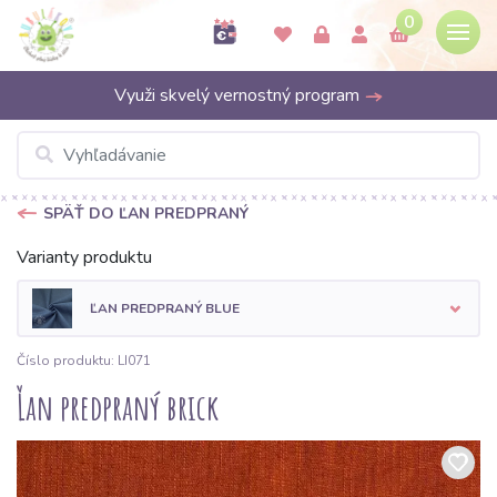
0
Využi skvelý vernostný program
SPÄŤ DO ĽAN PREDPRANÝ
Varianty produktu
ĽAN PREDPRANÝ BLUE
Číslo produktu: LI071
Ľan predpraný brick