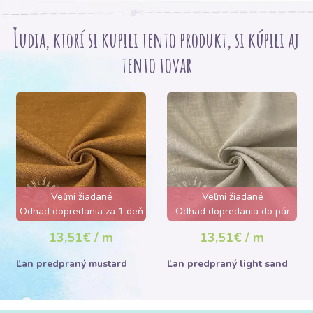
Ľudia, ktorí si kupili tento produkt, si kúpili aj
tento tovar
Veľmi žiadané
Veľmi žiadané
Odhad dopredania za 1 deň
Odhad dopredania do pár
hodín
13,51€ / m
13,51€ / m
Ľan predpraný mustard
Ľan predpraný light sand