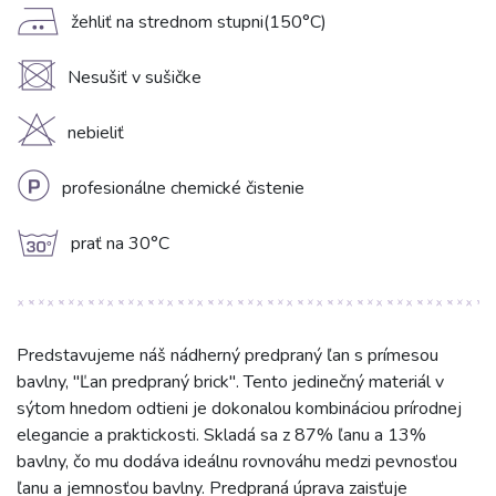
E
žehliť na strednom stupni(150°C)
U
Nesušiť v sušičke
H
nebieliť
L
profesionálne chemické čistenie
g
prať na 30°C
Predstavujeme náš nádherný predpraný ľan s prímesou
bavlny, "Ľan predpraný brick". Tento jedinečný materiál v
sýtom hnedom odtieni je dokonalou kombináciou prírodnej
elegancie a praktickosti. Skladá sa z 87% ľanu a 13%
bavlny, čo mu dodáva ideálnu rovnováhu medzi pevnosťou
ľanu a jemnosťou bavlny. Predpraná úprava zaisťuje