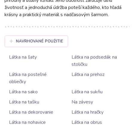
prírodný a útulný vzhľad. Jeho odolnosť zaručuje dlhú
životnosť a jednoduchá údržba poteší každého, kto hľadá
krásny a praktický materiál s nadčasovým šarmom.
NAVRHOVANÉ POUŽITIE
Látka na šaty
Látka na podsedák na
stoličku
Látka na posteľné
Látka na prehoz
obliečky
Látka na sako
Látka na sukňu
Látka na tašku
Na závesy
Látka na dekorovanie
Látka na hračky
Látka na nohavice
Látka na obrus