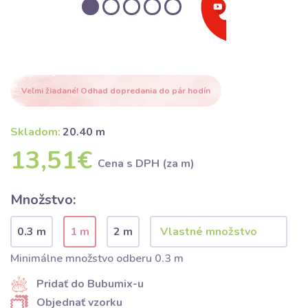
Veľmi žiadané! Odhad dopredania do pár hodín
Skladom:
20.40 m
13,51€
Cena s DPH (za m)
Množstvo:
0.3 m
1 m
2 m
Minimálne množstvo odberu 0.3 m
Pridať do Bubumix-u
Objednať vzorku