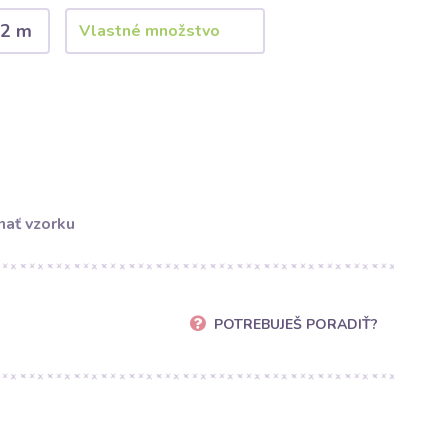
2 m
ať vzorku
POTREBUJEŠ PORADIŤ?