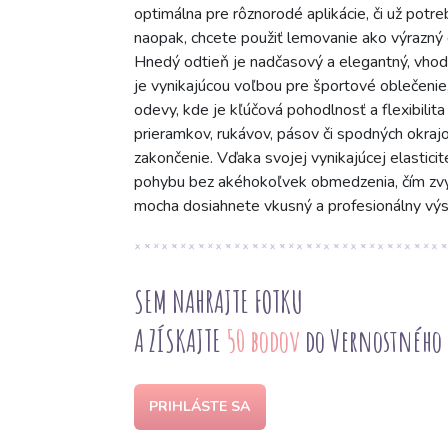
optimálna pre rôznorodé aplikácie, či už potr
naopak, chcete použiť lemovanie ako výrazný 
Hnedý odtieň je nadčasový a elegantný, vhod
je vynikajúcou voľbou pre športové oblečenie,
odevy, kde je kľúčová pohodlnosť a flexibilita
prieramkov, rukávov, pásov či spodných okrajo
zakončenie. Vďaka svojej vynikajúcej elastici
pohybu bez akéhokoľvek obmedzenia, čím zv
mocha dosiahnete vkusný a profesionálny výsl
SEM NAHRAJTE FOTKU
A ZÍSKAJTE
50 bodov
do Vernostného
PRIHLÁSTE SA