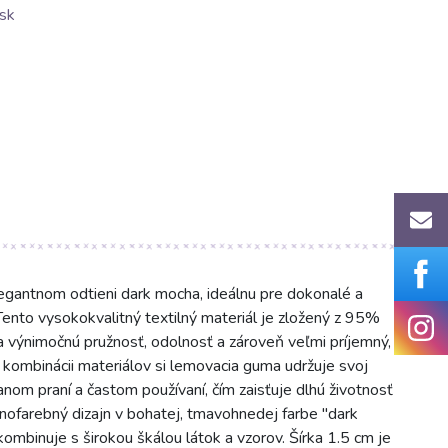
sk
antnom odtieni dark mocha, ideálnu pre dokonalé a
 Tento vysokokvalitný textilný materiál je zložený z 95%
 výnimočnú pružnosť, odolnosť a zároveň veľmi príjemný,
 kombinácii materiálov si lemovacia guma udržuje svoj
vanom praní a častom používaní, čím zaisťuje dlhú životnosť
nofarebný dizajn v bohatej, tmavohnedej farbe "dark
ombinuje s širokou škálou látok a vzorov. Šírka 1.5 cm je