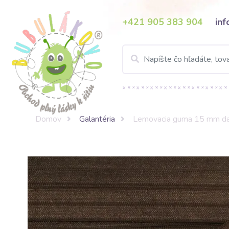
+421 905 383 904
in
Domov
Galantéria
Lemovacia guma 15 mm d