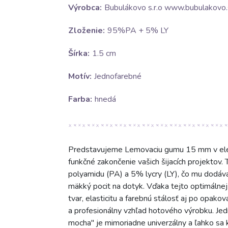
Výrobca:
Bubulákovo s.r.o www.bubulakovo.
Zloženie:
95%PA + 5% LY
Šírka:
1.5 cm
Motív:
Jednofarebné
Farba:
hnedá
Predstavujeme Lemovaciu gumu 15 mm v eleg
funkčné zakončenie vašich šijacích projektov.
polyamidu (PA) a 5% lycry (LY), čo mu dodáva
mäkký pocit na dotyk. Vďaka tejto optimálnej
tvar, elasticitu a farebnú stálosť aj po opako
a profesionálny vzhľad hotového výrobku. Jed
mocha" je mimoriadne univerzálny a ľahko sa k