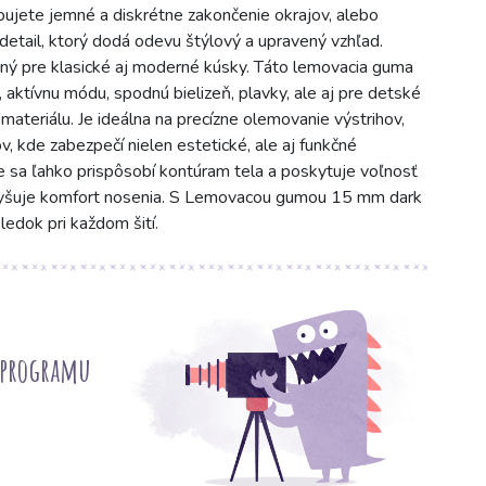
ebujete jemné a diskrétne zakončenie okrajov, alebo
detail, ktorý dodá odevu štýlový a upravený vzhľad.
ný pre klasické aj moderné kúsky. Táto lemovacia guma
 aktívnu módu, spodnú bielizeň, plavky, ale aj pre detské
 materiálu. Je ideálna na precízne olemovanie výstrihov,
v, kde zabezpečí nielen estetické, ale aj funkčné
te sa ľahko prispôsobí kontúram tela a poskytuje voľnosť
yšuje komfort nosenia. S Lemovacou gumou 15 mm dark
edok pri každom šití.
 programu