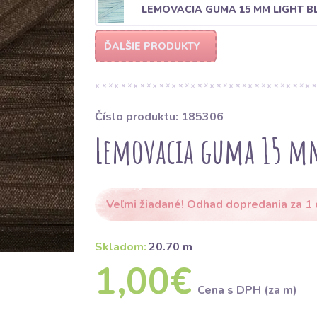
LEMOVACIA GUMA 15 MM LIGHT B
ĎALŠIE PRODUKTY
Číslo produktu: 185306
Lemovacia guma 15 m
Veľmi žiadané! Odhad dopredania za 1
Skladom:
20.70 m
1,00€
Cena s DPH (za m)