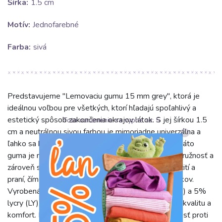
Šírka:
1.5 cm
Motív:
Jednofarebné
Farba:
sivá
Predstavujeme "Lemovaciu gumu 15 mm grey", ktorá je
ideálnou voľbou pre všetkých, ktorí hľadajú spoľahlivý a
estetický spôsob zakončenia okrajov látok. S jej šírkou 1.5
Toto oznámenie sa vypne za:
4
cm a neutrálnou sivou farbou je mimoriadne univerzálna a
ľahko sa kombinuje s rôznymi farebnými paletami. Táto
guma je navrhnutá tak, aby poskytovala dokonalú pružnosť a
zároveň si udržala svoj tvar aj po opakovanom použití a
praní, čím zaručuje dlhotrvajúcu kvalitu vašich výrobkov.
Vyrobená z prvotriednej zmesi 95% polyamidu (PA) a 5%
lycry (LY), táto lemovacia guma zaručuje výnimočnú kvalitu a
komfort. Polyamid dodáva materiálu vysokú odolnosť proti