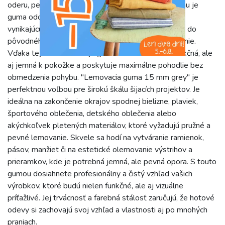
oderu, pevnosť a hladký, príjemný dotyk, vďaka čomu je
guma odolná a dlhoveká. Pridaná lycra zabezpečuje
vynikajúcu elasticitu, flexibilitu a schopnosť vrátiť sa do
pôvodného stavu, čo je kľúčové pre pohodlné nosenie.
Vďaka tejto kombinácii je guma nielen odolná a funkčná, ale
aj jemná k pokožke a poskytuje maximálne pohodlie bez
obmedzenia pohybu. "Lemovacia guma 15 mm grey" je
perfektnou voľbou pre širokú škálu šijacích projektov. Je
ideálna na zakončenie okrajov spodnej bielizne, plaviek,
športového oblečenia, detského oblečenia alebo
akýchkoľvek pletených materiálov, ktoré vyžadujú pružné a
pevné lemovanie. Skvele sa hodí na vytváranie ramienok,
pásov, manžiet či na estetické olemovanie výstrihov a
prieramkov, kde je potrebná jemná, ale pevná opora. S touto
gumou dosiahnete profesionálny a čistý vzhľad vašich
výrobkov, ktoré budú nielen funkčné, ale aj vizuálne
príťažlivé. Jej trvácnosť a farebná stálosť zaručujú, že hotové
odevy si zachovajú svoj vzhľad a vlastnosti aj po mnohých
praniach.