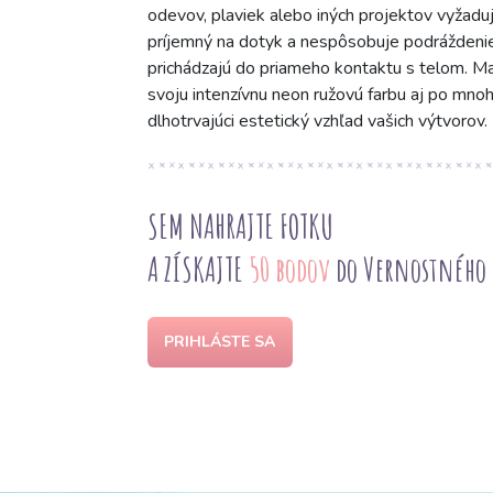
odevov, plaviek alebo iných projektov vyžaduj
príjemný na dotyk a nespôsobuje podráždenie 
prichádzajú do priameho kontaktu s telom. Ma
svoju intenzívnu neon ružovú farbu aj po mnoh
dlhotrvajúci estetický vzhľad vašich výtvorov.
SEM NAHRAJTE FOTKU
A ZÍSKAJTE
50 bodov
do Vernostného
PRIHLÁSTE SA