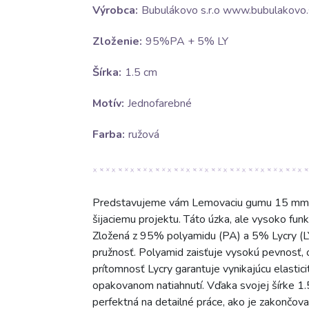
Výrobca:
Bubulákovo s.r.o www.bubulakovo.
Zloženie:
95%PA + 5% LY
Šírka:
1.5 cm
Motív:
Jednofarebné
Farba:
ružová
Predstavujeme vám Lemovaciu gumu 15 mm v ž
šijaciemu projektu. Táto úzka, ale vysoko fun
Zložená z 95% polyamidu (PA) a 5% Lycry (LY
pružnosť. Polyamid zaisťuje vysokú pevnosť, od
prítomnosť Lycry garantuje vynikajúcu elastic
opakovanom natiahnutí. Vďaka svojej šírke 1
perfektná na detailné práce, ako je zakončova