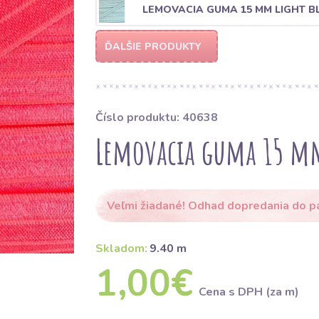
LEMOVACIA GUMA 15 MM LIGHT B
ĎALŠIE PRODUKTY
Číslo produktu: 40638
Lemovacia guma 15 m
Veľmi žiadané! Odhad dopredania do p
Skladom:
9.40 m
1,00€
Cena s DPH (za m)