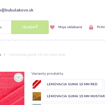
fo@bubulakovo.sk
HĽADAŤ
Moje obľúbené
Prihl
a
Lemovacia guma 15 mm neon pink
Varianty produktu
LEMOVACIA GUMA 15 MM RED
LEMOVACIA GUMA 15 MM MUSTA