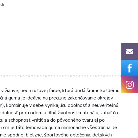
sk
iarivej neon ružovej farbe, ktorá dodá šmrnc každému
kčná guma je ideálna na precízne zakončovanie okrajov.
), kombinuje v sebe vynikajúcu odolnosť a neuveriteľnú
olnosť proti oderu a dlhú životnosť materiálu, zatiaľ čo
itu a schopnosť vrátiť sa do pôvodného tvaru aj po
.5 cm je táto lemovacia guma mimoriadne všestranná. Je
nie spodnej bielizne, športového oblečenia, detských