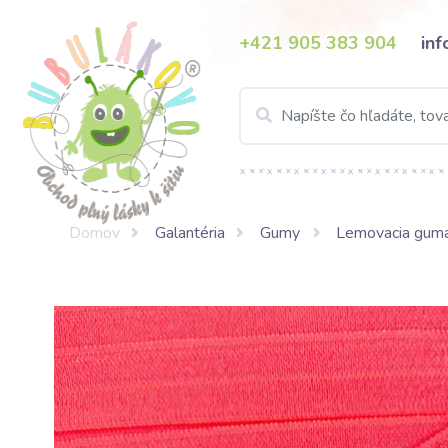
+421 905 383 904
in
Domov
Galantéria
Gumy
Lemovacia gum