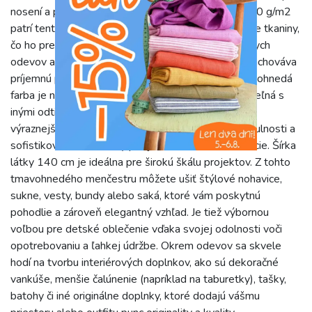
nosení a príjemný pocit na pokožke. S gramážou 280 g/m2
patrí tento menčester medzi stredne ťažké až ťažšie tkaniny,
čo ho predurčuje na výrobu odolných a tvarovo stálych
odevov a doplnkov. Napriek svojej robustnosti si zachováva
príjemnú poddajnosť a ľahko sa s ním pracuje. Tmavohnedá
farba je nadčasová a univerzálna, ľahko kombinovateľná s
inými odtieňmi, či už ide o teplé zemité tóny alebo
výraznejšie farebné akcenty. Vytvára pocit tepla, útulnosti a
sofistikovanosti, ideálny pre jesenné a zimné kolekcie. Šírka
látky 140 cm je ideálna pre širokú škálu projektov. Z tohto
tmavohnedého menčestru môžete ušiť štýlové nohavice,
sukne, vesty, bundy alebo saká, ktoré vám poskytnú
pohodlie a zároveň elegantný vzhľad. Je tiež výbornou
voľbou pre detské oblečenie vďaka svojej odolnosti voči
opotrebovaniu a ľahkej údržbe. Okrem odevov sa skvele
hodí na tvorbu interiérových doplnkov, ako sú dekoračné
vankúše, menšie čalúnenie (napríklad na taburetky), tašky,
batohy či iné originálne doplnky, ktoré dodajú vášmu