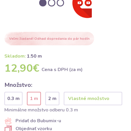
Veľmi žiadané! Odhad dopredania do pár hodín
Skladom:
1.50 m
12,90€
Cena s DPH (za m)
Množstvo:
0.3 m
1 m
2 m
Minimálne množstvo odberu 0.3 m
Pridať do Bubumix-u
Objednať vzorku