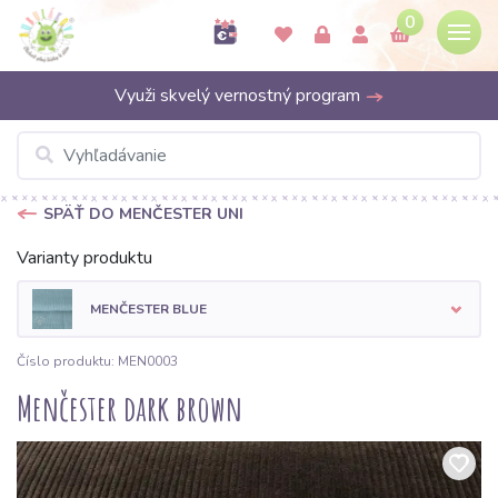
0
Využi skvelý vernostný program
SPÄŤ DO MENČESTER UNI
Varianty produktu
MENČESTER BLUE
Číslo produktu: MEN0003
Menčester dark brown