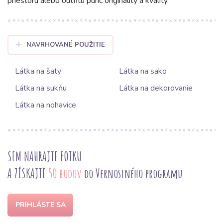
priestoru alebo outfitu punc originality a kvality.
NAVRHOVANÉ POUŽITIE
Látka na šaty
Látka na sako
Látka na sukňu
Látka na dekorovanie
Látka na nohavice
SEM NAHRAJTE FOTKU
A ZÍSKAJTE
50 bodov
do Vernostného programu
PRIHLÁSTE SA