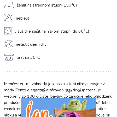
E
žehliť na strednom stupni(150°C)
H
nebieliť
V
v sušičke sušiť na nízkom stupni(do 60°C)
K
nečistiť chemicky
g
prať na 30°C
Menčester tmavohnedý je klasika, ktorá nikdy nevyjde z
módy. Tento elegantný a zároveň praktický materiál je
Toto oznámenie sa vypne za:
4
vyrobený zo 100% čistej bavlny, čo zaručuje jeho prirodzenú
priedušnosť, mäkkosť na dotyk a výnimočnú odolnosť. Jeho
charakteristická, jemne rebrovaná štruktúra dodáva látke
hĺbku a vizuálnu zaujímavosť, pričom zachováva pohodlie pri