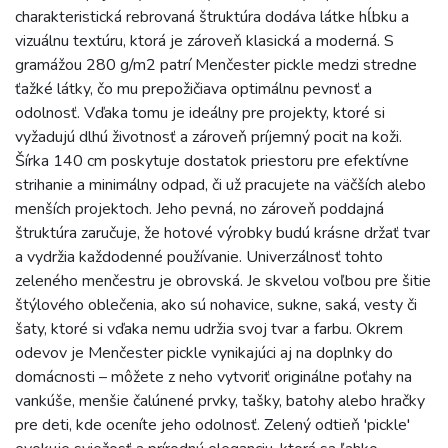
charakteristická rebrovaná štruktúra dodáva látke hĺbku a
vizuálnu textúru, ktorá je zároveň klasická a moderná. S
gramážou 280 g/m2 patrí Menčester pickle medzi stredne
ťažké látky, čo mu prepožičiava optimálnu pevnosť a
odolnosť. Vďaka tomu je ideálny pre projekty, ktoré si
vyžadujú dlhú životnosť a zároveň príjemný pocit na koži.
Šírka 140 cm poskytuje dostatok priestoru pre efektívne
strihanie a minimálny odpad, či už pracujete na väčších alebo
menších projektoch. Jeho pevná, no zároveň poddajná
štruktúra zaručuje, že hotové výrobky budú krásne držať tvar
a vydržia každodenné používanie. Univerzálnosť tohto
zeleného menčestru je obrovská. Je skvelou voľbou pre šitie
štýlového oblečenia, ako sú nohavice, sukne, saká, vesty či
šaty, ktoré si vďaka nemu udržia svoj tvar a farbu. Okrem
odevov je Menčester pickle vynikajúci aj na doplnky do
domácnosti – môžete z neho vytvoriť originálne poťahy na
vankúše, menšie čalúnené prvky, tašky, batohy alebo hračky
pre deti, kde oceníte jeho odolnosť. Zelený odtieň 'pickle'