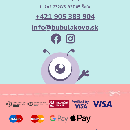
Lužná 2320/6, 927 05 Šaľa
+421 905 383 904
info@bubulakovo.sk