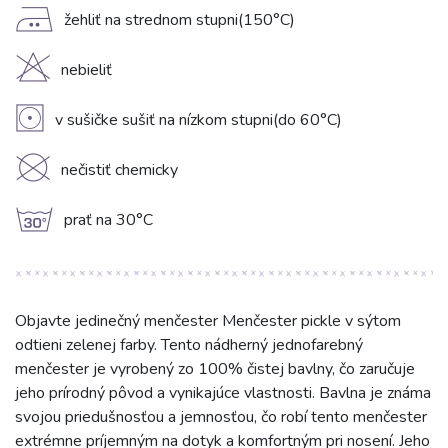
E
žehliť na strednom stupni(150°C)
H
nebieliť
V
v sušičke sušiť na nízkom stupni(do 60°C)
K
nečistiť chemicky
g
prať na 30°C
Objavte jedinečný menčester Menčester pickle v sýtom
odtieni zelenej farby. Tento nádherný jednofarebný
menčester je vyrobený zo 100% čistej bavlny, čo zaručuje
jeho prírodný pôvod a vynikajúce vlastnosti. Bavlna je známa
svojou priedušnosťou a jemnosťou, čo robí tento menčester
extrémne príjemným na dotyk a komfortným pri nosení. Jeho