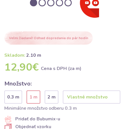
Veľmi žiadané! Odhad dopredania do pár hodín
Skladom:
2.10 m
12,90€
Cena s DPH (za m)
Množstvo:
0.3 m
1 m
2 m
Minimálne množstvo odberu 0.3 m
Pridať do Bubumix-u
Objednať vzorku