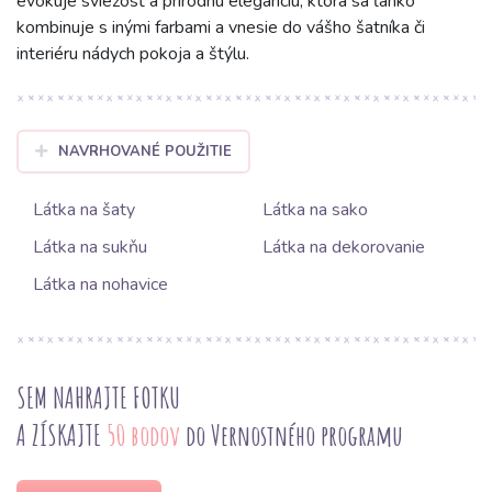
evokuje sviežosť a prírodnú eleganciu, ktorá sa ľahko
kombinuje s inými farbami a vnesie do vášho šatníka či
interiéru nádych pokoja a štýlu.
NAVRHOVANÉ POUŽITIE
Látka na šaty
Látka na sako
Látka na sukňu
Látka na dekorovanie
Látka na nohavice
SEM NAHRAJTE FOTKU
A ZÍSKAJTE
50 bodov
do Vernostného programu