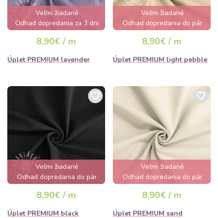
Veľmi žiadané
Veľmi žiadané
Odhad dopredania za 3 dni
Odhad dopredania do pár
hodín
8,90€ / m
8,90€ / m
Úplet PREMIUM lavender
Úplet PREMIUM light pebble
Veľmi žiadané
Veľmi žiadané
Odhad dopredania do pár
Odhad dopredania do pár
hodín
hodín
8,90€ / m
8,90€ / m
Úplet PREMIUM black
Úplet PREMIUM sand