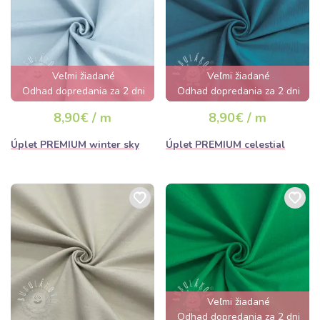
Veľmi žiadané
Veľmi žiadané
Odhad dopredania za 2 dni
Odhad dopredania za 2 dni
8,90€ / m
8,90€ / m
Úplet PREMIUM winter sky
Úplet PREMIUM celestial
Veľmi žiadané
Odhad dopredania za 2 dni