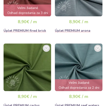
Veľmi žiadané
Odhad dopredania za 3 dni
8,90€ / m
8,90€ / m
Úplet PREMIUM fired brick
Úplet PREMIUM arona
Veľmi žiadané
Odhad dopredania za 2 dni
8,90€ / m
8,90€ / m
Úplet PREMIUM cactus
Úplet PREMIUM reef waters