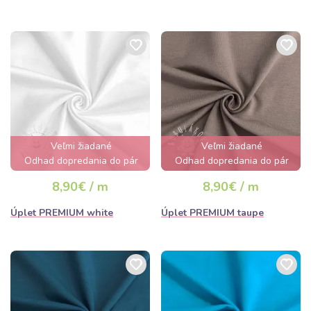
Veľmi žiadané
Veľmi žiadané
Odhad dopredania do pár
Odhad dopredania do pár
hodín
hodín
8,90€ / m
8,90€ / m
Úplet PREMIUM white
Úplet PREMIUM taupe