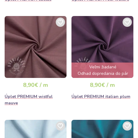
Veľmi žiadané
Odhad dopredania do pár
hodín
8,90€ / m
8,90€ / m
Úplet PREMIUM wistful
Úplet PREMIUM italian plum
mauve