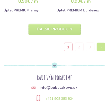
8,90€ / m
8,90€ / m
Úplet PREMIUM army
Úplet PREMIUM bordeaux
ĎALŠIE PRODUKTY
1
2
3
›
RADI VÁM PORADÍME
info@bubulakovo.sk
+421 905 383 904