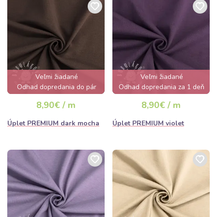
Veľmi žiadané
Veľmi žiadané
Odhad dopredania do pár
Odhad dopredania za 1 deň
hodín
8,90€ / m
8,90€ / m
Úplet PREMIUM dark mocha
Úplet PREMIUM violet