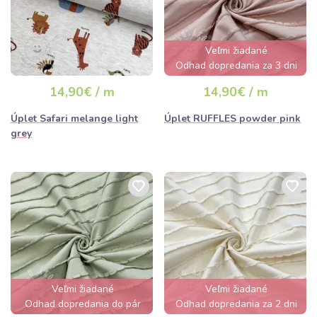
Veľmi žiadané
Odhad dopredania za 3 dni
14,90€ / m
14,90€ / m
Úplet Safari melange light
Úplet RUFFLES powder pink
grey
Veľmi žiadané
Veľmi žiadané
Odhad dopredania do pár
Odhad dopredania za 2 dni