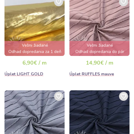
Veľmi žiadané
Veľmi žiadané
Odhad dopredania za 1 deň
Odhad dopredania do pár
hodín
6,90€ / m
14,90€ / m
Úplet LIGHT GOLD
Úplet RUFFLES mauve