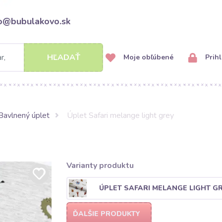
fo@bubulakovo.sk
HĽADAŤ
Moje obľúbené
Prihl
Bavlnený úplet
Úplet Safari melange light grey
Varianty produktu
ÚPLET SAFARI MELANGE LIGHT G
ĎALŠIE PRODUKTY