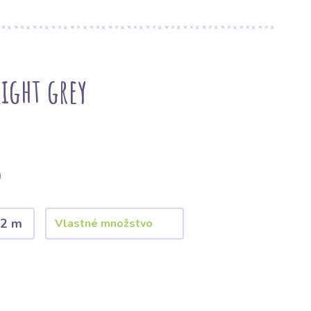
ight grey
)
2 m