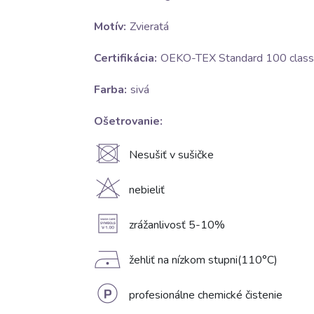
Motív:
Zvieratá
Certifikácia:
OEKO-TEX Standard 100 class 
Farba:
sivá
Ošetrovanie:
U
Nesušiť v sušičke
H
nebieliť
A
zrážanlivosť 5-10%
D
žehliť na nízkom stupni(110°C)
L
profesionálne chemické čistenie