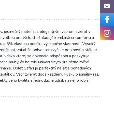
y, jedinečný materiál s elegantným vzorom zvierat v
u voľbou pre tých, ktorí hľadajú kombináciu komfortu a
ru a 5% elastanu ponúka výnimočné vlastnosti. Vysoký
edušnosť, zatiaľ čo polyester zvyšuje odolnosť a stálosť
sť, vďaka ktorej sa dokonale prispôsobí a poskytuje
ne hrubý, čo ho robí univerzálnym pre rôzne ročné
hanie. Úplet Safari je perfektný na šitie pohodlných
ých teplákov. Vzor zvierat dodá každému kúsku originálny ráz,
ekty. Jeho kvalita a jednoduchá údržba z neho robia