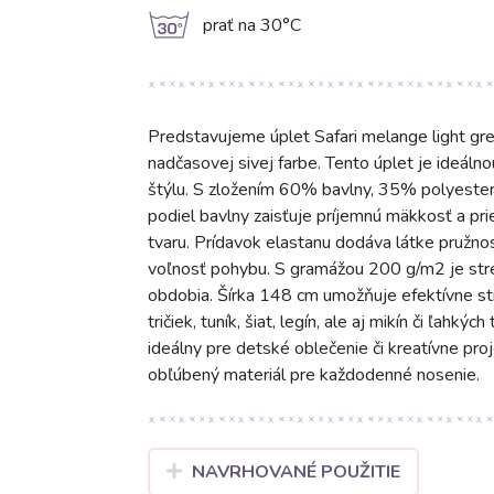
g
prať na 30°C
Predstavujeme úplet Safari melange light gre
nadčasovej sivej farbe. Tento úplet je ideálno
štýlu. S zložením 60% bavlny, 35% polyeste
podiel bavlny zaisťuje príjemnú mäkkosť a pri
tvaru. Prídavok elastanu dodáva látke pružno
voľnosť pohybu. S gramážou 200 g/m2 je stred
obdobia. Šírka 148 cm umožňuje efektívne stri
tričiek, tuník, šiat, legín, ale aj mikín či ľahk
ideálny pre detské oblečenie či kreatívne proj
obľúbený materiál pre každodenné nosenie.
NAVRHOVANÉ POUŽITIE