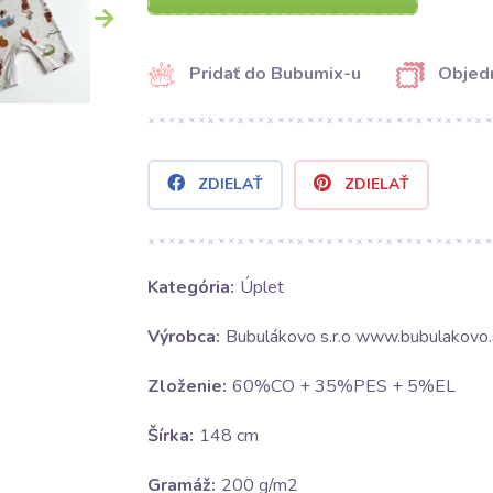
Pridať do Bubumix-u
Objedn
ZDIELAŤ
ZDIELAŤ
Kategória:
Úplet
Výrobca:
Bubulákovo s.r.o www.bubulakovo.
Zloženie:
60%CO + 35%PES + 5%EL
Šírka:
148 cm
Gramáž:
200 g/m2