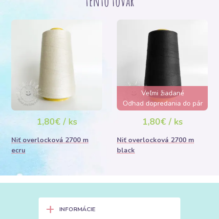
tento tovar
Veľmi žiadané
Odhad dopredania do pár
hodín
1,80€ / ks
1,80€ / ks
Niť overlocková 2700 m
Niť overlocková 2700 m
ecru
black
+
INFORMÁCIE