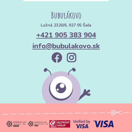
Bubulákovo
Lužná 2320/6, 927 05 Šaľa
+421 905 383 904
info@bubulakovo.sk