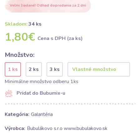
Veľmi žiadané! Odhad dopredania za 2 dni
Skladom:
34 ks
1,80€
Cena s DPH (za ks)
Množstvo:
1 ks
2 ks
3 ks
Minimálne množstvo odberu 1ks
Pridať do Bubumix-u
Kategória:
Galantéria
Výrobca:
Bubulákovo s.r.o www.bubulakovo.sk