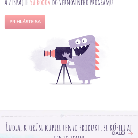
A ZÍSKAJTE
50 bodov
do Vernostného programu
PRIHLÁSTE SA
Ľudia, ktorí si kupili tento produkt, si kúpili aj
ĎALEJ