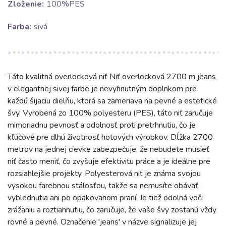
Zloženie:
100%PES
Farba:
sivá
Táto kvalitná overlocková niť Niť overlocková 2700 m jeans
v elegantnej sivej farbe je nevyhnutným doplnkom pre
každú šijaciu dielňu, ktorá sa zameriava na pevné a estetické
švy. Vyrobená zo 100% polyesteru (PES), táto niť zaručuje
mimoriadnu pevnosť a odolnosť proti pretrhnutiu, čo je
kľúčové pre dlhú životnosť hotových výrobkov. Dĺžka 2700
metrov na jednej cievke zabezpečuje, že nebudete musieť
niť často meniť, čo zvyšuje efektivitu práce a je ideálne pre
rozsiahlejšie projekty. Polyesterová niť je známa svojou
vysokou farebnou stálosťou, takže sa nemusíte obávať
vyblednutia ani po opakovanom praní. Je tiež odolná voči
zrážaniu a roztiahnutiu, čo zaručuje, že vaše švy zostanú vždy
rovné a pevné. Označenie 'jeans' v názve signalizuje jej