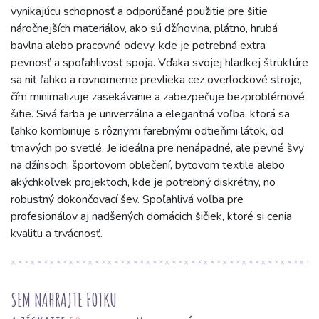
vynikajúcu schopnosť a odporúčané použitie pre šitie
náročnejších materiálov, ako sú džínovina, plátno, hrubá
bavlna alebo pracovné odevy, kde je potrebná extra
pevnosť a spoľahlivosť spoja. Vďaka svojej hladkej štruktúre
sa niť ľahko a rovnomerne prevlieka cez overlockové stroje,
čím minimalizuje zasekávanie a zabezpečuje bezproblémové
šitie. Sivá farba je univerzálna a elegantná voľba, ktorá sa
ľahko kombinuje s rôznymi farebnými odtieňmi látok, od
tmavých po svetlé. Je ideálna pre nenápadné, ale pevné švy
na džínsoch, športovom oblečení, bytovom textile alebo
akýchkoľvek projektoch, kde je potrebný diskrétny, no
robustný dokončovací šev. Spoľahlivá voľba pre
profesionálov aj nadšených domácich šičiek, ktoré si cenia
kvalitu a trvácnosť.
SEM NAHRAJTE FOTKU