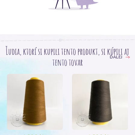
Ľudia, ktorí si kupili tento produkt, si kúpili aj
ĎALEJ
tento tovar