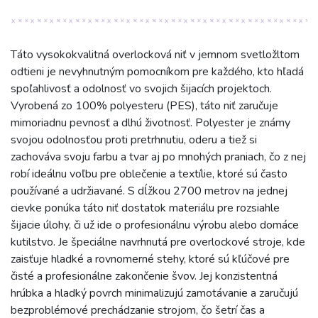
Táto vysokokvalitná overlocková niť v jemnom svetložltom
odtieni je nevyhnutným pomocníkom pre každého, kto hľadá
spoľahlivosť a odolnosť vo svojich šijacích projektoch.
Vyrobená zo 100% polyesteru (PES), táto niť zaručuje
mimoriadnu pevnosť a dlhú životnosť. Polyester je známy
svojou odolnosťou proti pretrhnutiu, oderu a tiež si
zachováva svoju farbu a tvar aj po mnohých praniach, čo z nej
robí ideálnu voľbu pre oblečenie a textílie, ktoré sú často
používané a udržiavané. S dĺžkou 2700 metrov na jednej
cievke ponúka táto niť dostatok materiálu pre rozsiahle
šijacie úlohy, či už ide o profesionálnu výrobu alebo domáce
kutilstvo. Je špeciálne navrhnutá pre overlockové stroje, kde
zaisťuje hladké a rovnomerné stehy, ktoré sú kľúčové pre
čisté a profesionálne zakončenie švov. Jej konzistentná
hrúbka a hladký povrch minimalizujú zamotávanie a zaručujú
bezproblémové prechádzanie strojom, čo šetrí čas a