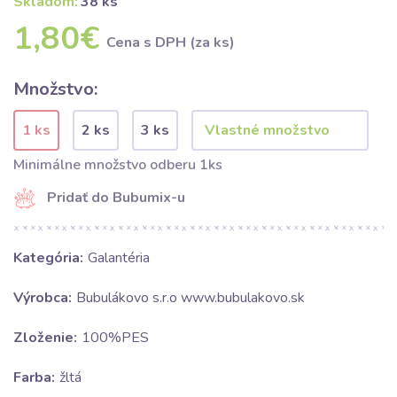
Skladom:
38 ks
1,80€
Cena s DPH (za ks)
Množstvo:
1 ks
2 ks
3 ks
Minimálne množstvo odberu 1ks
Pridať do Bubumix-u
Kategória:
Galantéria
Výrobca:
Bubulákovo s.r.o www.bubulakovo.sk
Zloženie:
100%PES
Farba:
žltá