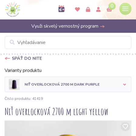
0
Využi skvelý vernostný program
SPÄŤ DO NITE
Varianty produktu
NIŤ OVERLOCKOVÁ 2700 M DARK PURPLE
Číslo produktu: 41419
Niť overlocková 2700 m light yellow