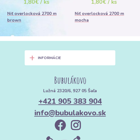
1,80€ / ks
1,80€ / ks
Niť overlocková 2700 m
Niť overlocková 2700 m
brown
mocha
+
INFORMÁCIE
Bubulákovo
Lužná 2320/6, 927 05 Šaľa
+421 905 383 904
info@bubulakovo.sk