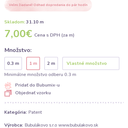
Veľmi žiadané! Odhad dopredania do pár hodín
Skladom:
31.10 m
7,00€
Cena s DPH (za m)
Množstvo:
0.3 m
1 m
2 m
Minimálne množstvo odberu 0.3 m
Pridať do Bubumix-u
Objednať vzorku
Kategória:
Patent
Výrobca:
Bubulákovo s.r.o www.bubulakovo.sk