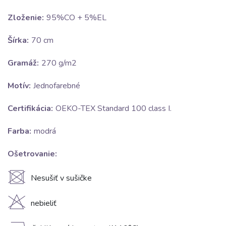
Zloženie:
95%CO + 5%EL
Šírka:
70 cm
Gramáž:
270 g/m2
Motív:
Jednofarebné
Certifikácia:
OEKO-TEX Standard 100 class I.
Farba:
modrá
Ošetrovanie:
U
Nesušiť v sušičke
H
nebieliť