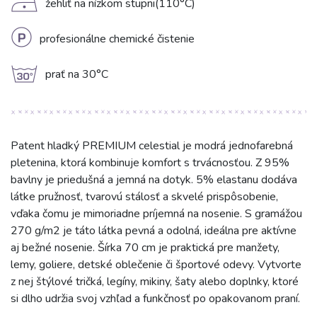
D
žehliť na nízkom stupni(110°C)
L
profesionálne chemické čistenie
g
prať na 30°C
Patent hladký PREMIUM celestial je modrá jednofarebná
pletenina, ktorá kombinuje komfort s trvácnosťou. Z 95%
bavlny je priedušná a jemná na dotyk. 5% elastanu dodáva
látke pružnosť, tvarovú stálosť a skvelé prispôsobenie,
vďaka čomu je mimoriadne príjemná na nosenie. S gramážou
270 g/m2 je táto látka pevná a odolná, ideálna pre aktívne
aj bežné nosenie. Šírka 70 cm je praktická pre manžety,
lemy, goliere, detské oblečenie či športové odevy. Vytvorte
z nej štýlové tričká, legíny, mikiny, šaty alebo doplnky, ktoré
si dlho udržia svoj vzhľad a funkčnosť po opakovanom praní.