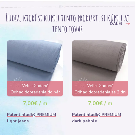
Ľudia, ktorí si kupili tento produkt, si kúpili aj
ĎALEJ
tento tovar
Veľmi žiadané
Veľmi žiadané
Odhad dopredania do pár
Odhad dopredania za 2 dni
hodín
7,00€ / m
7,00€ / m
Patent hladký PREMIUM
Patent hladký PREMIUM
light jeans
dark pebble