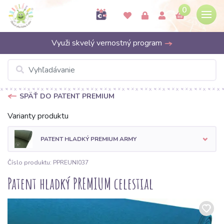
0
Využi skvelý vernostný program
SPÄŤ DO PATENT PREMIUM
Varianty produktu
PATENT HLADKÝ PREMIUM ARMY
Číslo produktu: PPREUNI037
Patent hladký PREMIUM celestial