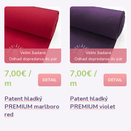
Veľmi žiadané
Veľmi žiadané
Odhad dopredania do pár
Odhad dopredania do pár
hodín
hodín
7,00€ /
7,00€ /
DETAIL
DETAIL
m
m
Patent hladký
Patent hladký
PREMIUM marlboro
PREMIUM violet
red