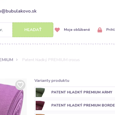
fo@bubulakovo.sk
HĽADAŤ
Moje obľúbené
Prihl
REMIUM
Patent hladký PREMIUM crocus
Varianty produktu
PATENT HLADKÝ PREMIUM ARMY
PATENT HLADKÝ PREMIUM BORD