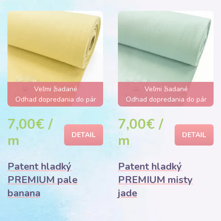
Veľmi žiadané
Veľmi žiadané
Odhad dopredania do pár
Odhad dopredania do pár
hodín
hodín
7,00€ /
7,00€ /
DETAIL
DETAIL
m
m
Patent hladký
Patent hladký
PREMIUM pale
PREMIUM misty
banana
jade