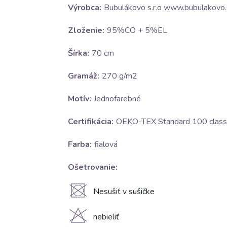
Výrobca:
Bubulákovo s.r.o www.bubulakovo.
Zloženie:
95%CO + 5%EL
Šírka:
70 cm
Gramáž:
270 g/m2
Motív:
Jednofarebné
Certifikácia:
OEKO-TEX Standard 100 class 
Farba:
fialová
Ošetrovanie:
U
Nesušiť v sušičke
H
nebieliť