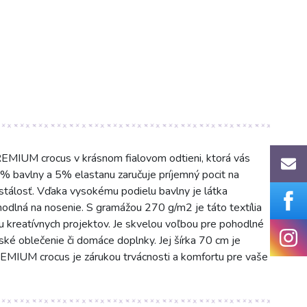
EMIUM crocus v krásnom fialovom odtieni, ktorá vás
5% bavlny a 5% elastanu zaručuje príjemný pocit na
 stálosť. Vďaka vysokému podielu bavlny je látka
odlná na nosenie. S gramážou 270 g/m2 je táto textília
lu kreatívnych projektov. Je skvelou voľbou pre pohodlné
etské oblečenie či domáce doplnky. Jej šírka 70 cm je
REMIUM crocus je zárukou trvácnosti a komfortu pre vaše