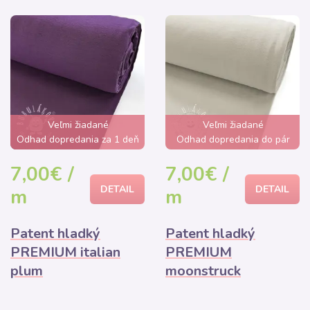
Veľmi žiadané
Veľmi žiadané
Odhad dopredania za 1 deň
Odhad dopredania do pár
hodín
7,00€ /
7,00€ /
DETAIL
DETAIL
m
m
Patent hladký
Patent hladký
PREMIUM italian
PREMIUM
plum
moonstruck