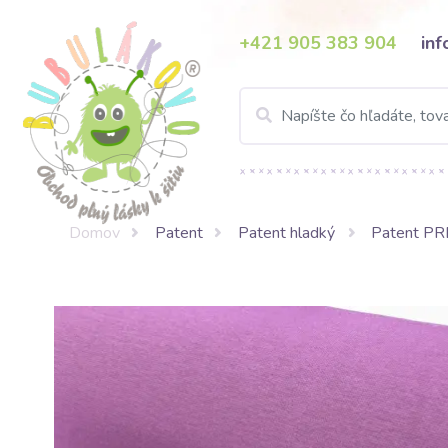
+421 905 383 904
in
Domov
Patent
Patent hladký
Patent P