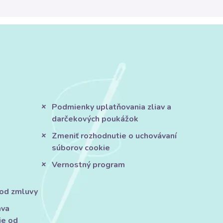
Podmienky uplatňovania zliav a
darčekových poukážok
Zmeniť rozhodnutie o uchovávaní
súborov cookie
Vernostný program
 od zmluvy
áva
ie od