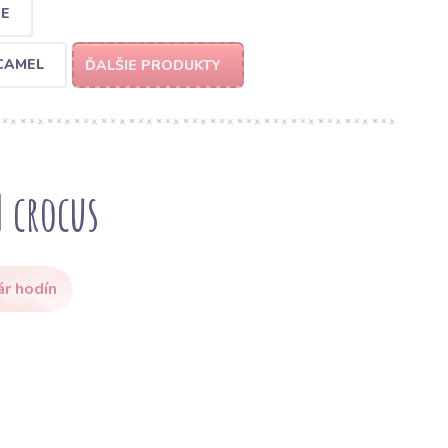
ZE
CAMEL
ĎALŠIE PRODUKTY
 crocus
ár hodín