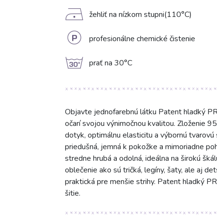
D
žehliť na nízkom stupni(110°C)
L
profesionálne chemické čistenie
g
prať na 30°C
Objavte jednofarebnú látku Patent hladký PR
očarí svojou výnimočnou kvalitou. Zloženie 9
dotyk, optimálnu elasticitu a výbornú tvarovú
priedušná, jemná k pokožke a mimoriadne poh
stredne hrubá a odolná, ideálna na širokú šká
oblečenie ako sú tričká, legíny, šaty, ale aj d
praktická pre menšie strihy. Patent hladký P
šitie.