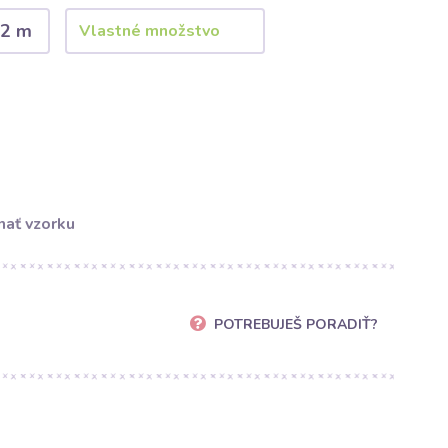
2 m
ať vzorku
POTREBUJEŠ PORADIŤ?