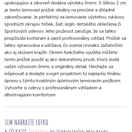
upokojujúco a zároveň dodáva výrobku šmrnc. S šírkou 2 cm
je tento lemovací prúžok ideálny na precízne a úhľadné
zakončovanie. Je perfektný na lemovanie výstrihov, rukávov,
spodných okrajov tričiek, šiat, legín, detského oblečenia či
športových odevov. Jeho pružnosť zaručuje, že sa ľahko
prispôsobí kontúram a zaistí profesionálny vzhľad. Prúžok sa
ľahko spracováva a udržiava, čo ocenia rovnako začiatočníci
ako aj skúsení krajčíri. Okrem funkčného využitia môžete
tento prúžok použiť aj ako dekoratívny prvok, ktorý dodá
vašim výtvorom šmrnc a originálny detail. Nechajte sa
inšpirovať a dodajte svojim projektom tú najlepšiu finálnu
úpravu s týmto kvalitným úpletovým lemovacím prúžkom.
Vytvorte si odevy s profesionálnym vzhľadom a
dlhotrvajúcim komfortom.
SEM NAHRAJTE FOTKU