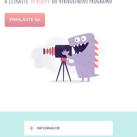
A ZÍSKAJTE
50 bodov
do Vernostného programu
PRIHLÁSTE SA
+
INFORMÁCIE