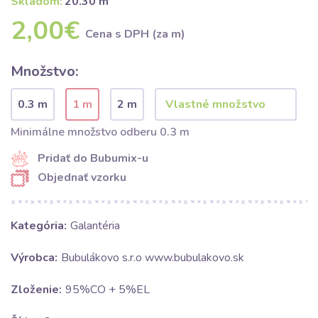
Skladom:
20.30 m
2,00€
Cena s DPH (za m)
Množstvo:
0.3 m
1 m
2 m
Minimálne množstvo odberu 0.3 m
Pridať do Bubumix-u
Objednať vzorku
Kategória:
Galantéria
Výrobca:
Bubulákovo s.r.o www.bubulakovo.sk
Zloženie:
95%CO + 5%EL