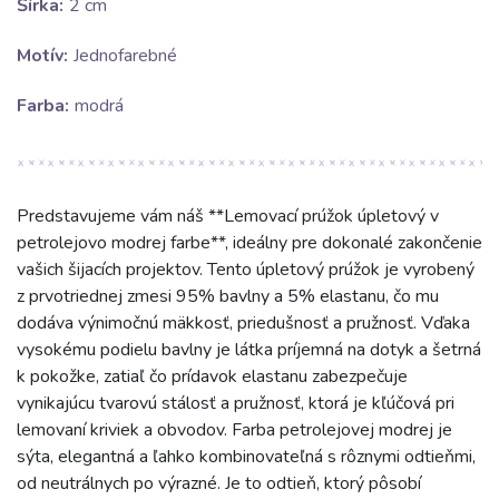
Šírka:
2 cm
Motív:
Jednofarebné
Farba:
modrá
Predstavujeme vám náš **Lemovací prúžok úpletový v
petrolejovo modrej farbe**, ideálny pre dokonalé zakončenie
vašich šijacích projektov. Tento úpletový prúžok je vyrobený
z prvotriednej zmesi 95% bavlny a 5% elastanu, čo mu
dodáva výnimočnú mäkkosť, priedušnosť a pružnosť. Vďaka
vysokému podielu bavlny je látka príjemná na dotyk a šetrná
k pokožke, zatiaľ čo prídavok elastanu zabezpečuje
vynikajúcu tvarovú stálosť a pružnosť, ktorá je kľúčová pri
lemovaní kriviek a obvodov. Farba petrolejovej modrej je
sýta, elegantná a ľahko kombinovateľná s rôznymi odtieňmi,
od neutrálnych po výrazné. Je to odtieň, ktorý pôsobí