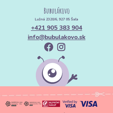
Bubulákovo
Lužná 2320/6, 927 05 Šaľa
+421 905 383 904
info@bubulakovo.sk