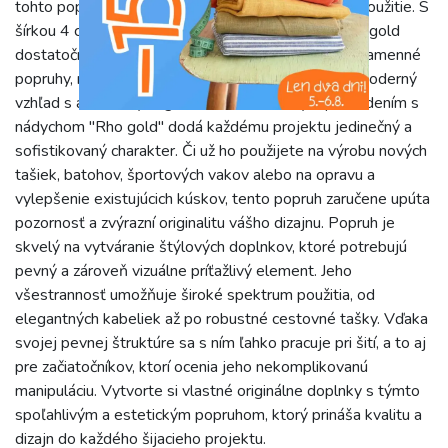
tohto popruhu praktický doplnok pre každodenné použitie. S
šírkou 4 cm poskytuje Popruh na tašku design Rho gold
dostatočnú oporu a pohodlie pri nosení, či už ide o ramenné
popruhy, rukoväte alebo dekoratívne pásiky. Jeho moderný
vzhľad s atraktívnymi geo vzormi a farebným prevedením s
nádychom "Rho gold" dodá každému projektu jedinečný a
sofistikovaný charakter. Či už ho použijete na výrobu nových
tašiek, batohov, športových vakov alebo na opravu a
vylepšenie existujúcich kúskov, tento popruh zaručene upúta
pozornosť a zvýrazní originalitu vášho dizajnu. Popruh je
skvelý na vytváranie štýlových doplnkov, ktoré potrebujú
pevný a zároveň vizuálne príťažlivý element. Jeho
všestrannosť umožňuje široké spektrum použitia, od
elegantných kabeliek až po robustné cestovné tašky. Vďaka
svojej pevnej štruktúre sa s ním ľahko pracuje pri šití, a to aj
pre začiatočníkov, ktorí ocenia jeho nekomplikovanú
manipuláciu. Vytvorte si vlastné originálne doplnky s týmto
spoľahlivým a estetickým popruhom, ktorý prináša kvalitu a
dizajn do každého šijacieho projektu.