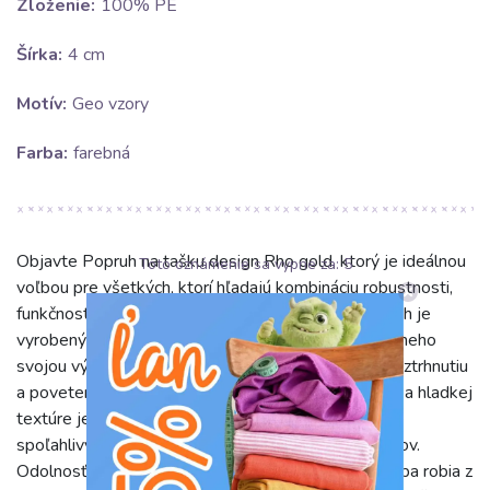
Zloženie:
100% PE
Šírka:
4 cm
Motív:
Geo vzory
Farba:
farebná
Objavte Popruh na tašku design Rho gold, ktorý je ideálnou
Toto oznámenie sa vypne za:
5
voľbou pre všetkých, ktorí hľadajú kombináciu robustnosti,
funkčnosti a štýlového dizajnu. Tento kvalitný popruh je
vyrobený zo 100% polyesteru (PE), materiálu známeho
svojou výnimočnou odolnosťou voči opotrebeniu, roztrhnutiu
a poveternostným vplyvom. Vďaka svojej pevnosti a hladkej
textúre je nielen príjemný na dotyk, ale aj extrémne
spoľahlivý, čo zaručuje dlhú životnosť vašich výrobkov.
Odolnosť voči vyblednutiu farieb a jednoduchá údržba robia z