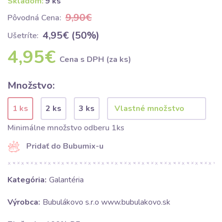
Skladom:
9 ks
9,90€
Pôvodná Cena:
4,95€ (50%)
Ušetríte:
4,95€
Cena s DPH (za ks)
Množstvo:
1 ks
2 ks
3 ks
Minimálne množstvo odberu 1ks
Pridať do Bubumix-u
Kategória:
Galantéria
Výrobca:
Bubulákovo s.r.o www.bubulakovo.sk