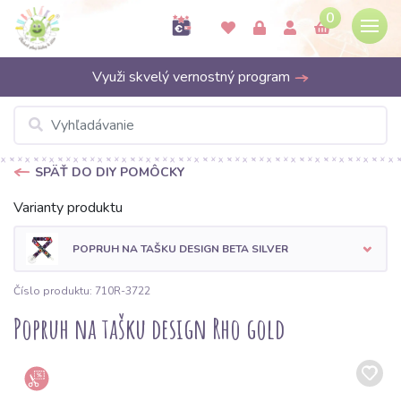
0
Využi skvelý vernostný program
SPÄŤ DO DIY POMÔCKY
Varianty produktu
POPRUH NA TAŠKU DESIGN BETA SILVER
Číslo produktu: 710R-3722
Popruh na tašku design Rho gold