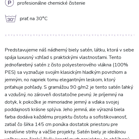
L
profesionálne chemické čistenie
g
prať na 30°C
Predstavujeme náš nádherný biely satén, látku, ktorá v sebe
spája luxusný vzhľad s praktickými vlastnosťami. Tento
jednofarebný satén z čisto polyesterového vlákna (100%
PES) sa vyznačuje svojím klasickým hladkým povrchom a
jemným, no napriek tomu elegantným leskom, ktorý
priťahuje pohľady. S gramážou 90 g/m2 je tento satén ľahký
a vzdušný, no zároveň dostatočne pevný. Je príjemný na
dotyk, k pokožke je mimoriadne jemný a vďaka svojej
poddajnosti krásne splýva. Jeho jemná, ale výrazná biela
farba dodáva každému projektu čistotu a sofistikovanosť,
zatiaľ čo šírka 145 cm ponúka dostatok priestoru pre
kreatívne strihy a väčšie projekty. Satén biely je ideálnou