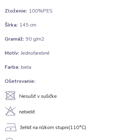
Zloženie:
100%PES
Šírka:
145 cm
Gramáž:
90 g/m2
Motív:
Jednofarebné
Farba:
biela
Ošetrovanie:
U
Nesušiť v sušičke
H
nebieliť
D
žehliť na nízkom stupni(110°C)