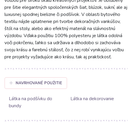
voľbou pre širokú škálu kreatívnych projektov. Je obľúbený
pre šitie elegantných spoločenských šiat, blúzok, sukní, ale aj
luxusnej spodnej bielizne či podšívok. V oblasti bytového
textilu nájde uplatnenie pri tvorbe dekoračných vankúšov,
štól na stoly, alebo ako efektný materiál na slávnostnú
výzdobu. Vďaka použitiu 100% polyesteru je látka odolná
voči pokrčeniu, ľahko sa udržiava a dlhodobo si zachováva
svoju krásu a farebnú stálosť, čo z nej robí vynikajúcu voľbu
pre projekty vyžadujúce ako krásu, tak aj praktickosť.
NAVRHOVANÉ POUŽITIE
Látka na podšívku do
Látka na dekorovanie
bundy