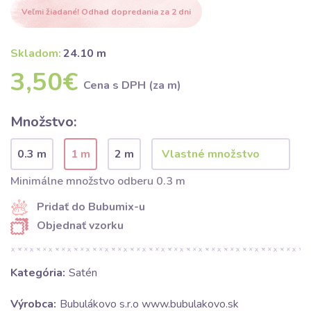
Veľmi žiadané! Odhad dopredania za 2 dni
Skladom:
24.10 m
3,50€
Cena s DPH (za m)
Množstvo:
0.3 m
1 m
2 m
Minimálne množstvo odberu 0.3 m
Pridať do Bubumix-u
Objednať vzorku
Kategória:
Satén
Výrobca:
Bubulákovo s.r.o www.bubulakovo.sk