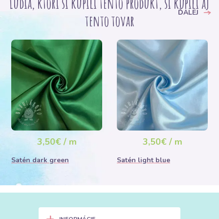
Ľudia, ktorí si kupili tento produkt, si kúpili aj
ĎALEJ
tento tovar
3,50€ / m
3,50€ / m
Satén dark green
Satén light blue
+