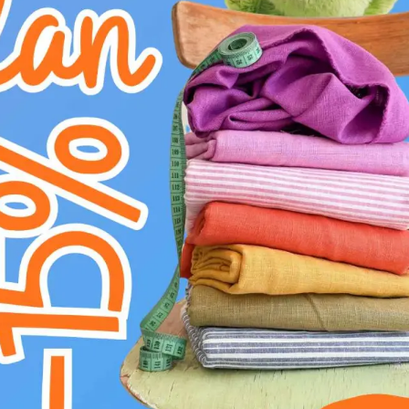
Ponorte sa do elegancie s naším saténom Co
satén s luxusným leskom a hodvábne hladk
sofistikovanosti. Jeho intenzívna modrá farba
upúta pozornosť, či už pri dennom svetle alebo
materiál s výrazným vizuálnym efektom a pr
satén sa vyznačuje vynikajúcou odolnosťou, t
dlhotrvajúcu krásu vašich výtvorov. Vďaka níz
splývavá, čo ju predurčuje na tvorbu elegantn
naopak, jemne kopíruje línie tela alebo pred
rôzne strihy a dizajnérske nápady, či už pracu
Satén Cobalt je ideálnou voľbou pre širokú šká
večerných šiat, spoločenských sukní, elegan
oblečenia, ako sú župany a pyžamá, kde ocení
pri tvorbe dekorácií – od dekoratívnych vank
slávnostné príležitosti, svadby či divadelné ku
obľúbený materiál pre všetkých, ktorí hľadajú 