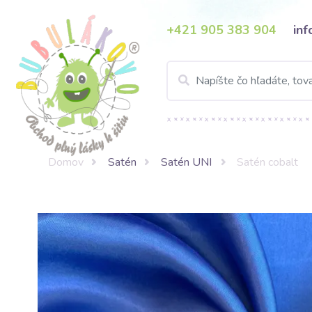
+421 905 383 904
in
Domov
Satén
Satén UNI
Satén cobalt