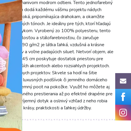
balt v podmanivom modrom odtieni. Tento jednofarebný
ým povrchom dodá každému vášmu projektu nádych
 je živá a hlboká, pripomínajúca drahokam, a okamžite
 vo večerných tónoch. Je ideálny pre tých, ktorí hľadajú
íjemným dotykom. Vyrobený zo 100% polyesteru, tento
varovou stálosťou a stálofarebnosťou, čo zaručuje
kej gramáži 90 g/m2 je látka ľahká, vzdušná a krásne
ých záhybov a voľne padajúcich siluet. Netvorí objem, ale
mety. Šírka 145 cm poskytuje dostatok priestoru pre
jete na menších akcentoch alebo rozsiahlych projektoch.
lu kreatívnych projektov. Skvele sa hodí na šitie
tných blúzok, luxusných podšívok či jemného domáceho
te jeho príjemný pocit na pokožke. Využiť ho môžete aj
úšov a honosného prestierania až po efektné drapérie pre
lisy. Jeho príjemný dotyk a oslnivý vzhľad z neho robia
kombináciu krásy, praktickosti a ľahkej údržby.