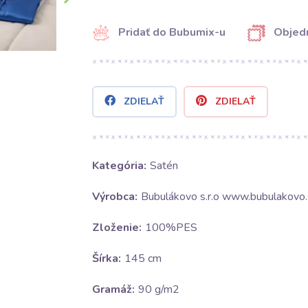
Pridať do Bubumix-u
Objedn
ZDIELAŤ
ZDIELAŤ
Kategória:
Satén
Výrobca:
Bubulákovo s.r.o www.bubulakovo.
Zloženie:
100%PES
Šírka:
145 cm
Gramáž:
90 g/m2