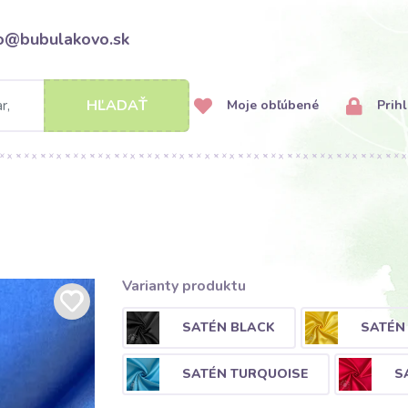
fo@bubulakovo.sk
HĽADAŤ
Moje obľúbené
Prihl
Varianty produktu
SATÉN BLACK
SATÉN
SATÉN TURQUOISE
S