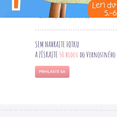
NAVRHOVANÉ POUŽITIE
Látka na podšívku do bundy
SEM NAHRAJTE FOTKU
A ZÍSKAJTE
50 bodov
do Vernostného
PRIHLÁSTE SA