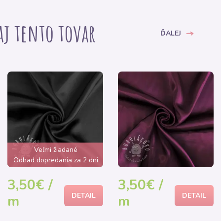
 aj tento tovar
ĎALEJ
Veľmi žiadané
Odhad dopredania za 2 dni
3,50€ /
3,50€ /
DETAIL
DETAIL
m
m