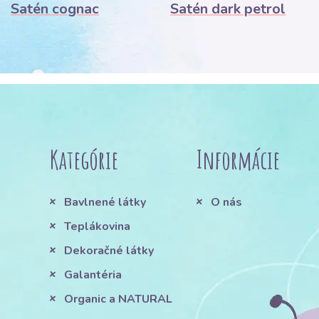
Satén cognac
Satén dark petrol
Kategórie
Informácie
Bavlnené látky
O nás
Teplákovina
Dekoračné látky
Galantéria
Organic a NATURAL