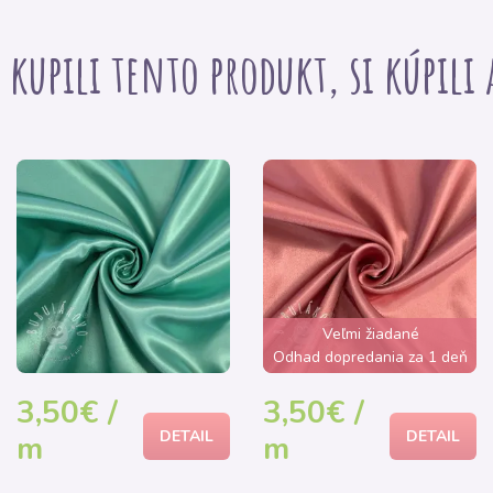
i kupili tento produkt, si kúpili
Veľmi žiadané
Odhad dopredania za 1 deň
3,50€ /
3,50€ /
DETAIL
DETAIL
m
m