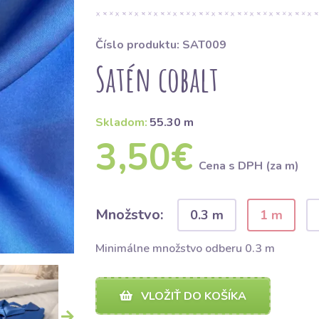
Číslo produktu: SAT009
Satén cobalt
Skladom:
55.30 m
3,50€
Cena s DPH (za m)
Množstvo:
0.3 m
1 m
Minimálne množstvo odberu 0.3 m
VLOŽIŤ DO KOŠÍKA