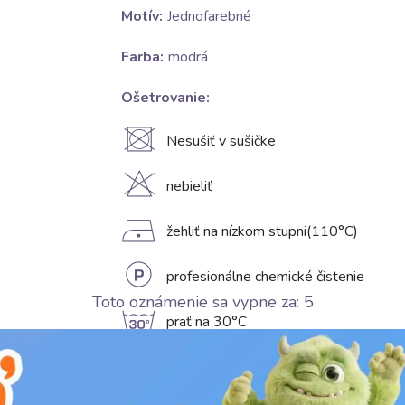
Motív:
Jednofarebné
Farba:
modrá
Ošetrovanie:
U
Nesušiť v sušičke
H
nebieliť
D
žehliť na nízkom stupni(110°C)
L
profesionálne chemické čistenie
Toto oznámenie sa vypne za:
4
g
prať na 30°C