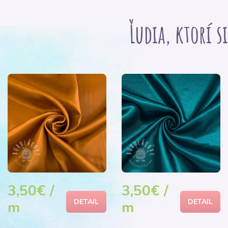
Ľudia, ktorí s
3,50€ /
3,50€ /
DETAIL
DETAIL
m
m