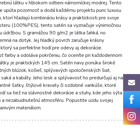
ebnú látku v hlbokom odtieni námorníckej modrej. Tento
e upúta pozornosť a dodá každému projektu punc luxusu
, ktorí hľadajú kombináciu krásy a praktickosti pre svoje
steru (100%PES), tento satén sa vyznačuje výnimočnou
u údržbou. S gramážou 90 g/m2 je látka ľahká, no
emná na dotyk. Jej hladký povrch zaručuje krásny
ktorý sa perfektne hodí pre odevy aj dekorácie.
ť farby a odoláva pokrčeniu, čo oceníte pri každodennom
ka látky je praktických 145 cm. Satén navy ponúka široké
ntných blúzok, košieľ, splývavých spoločenských šiat,
 saká a kabáty. Jeho lesk a splývavosť ho predurčujú aj na
ntné šatky, štýlové kravaty či ozdobné vankúše, ktoré
dí sa tiež na slávnostné dekorácie a stuhy, kde jeho sýta
ú a nezabudnuteľnú atmosféru. Popustite uzdu svojej
manivým materiálom.