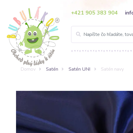
+421 905 383 904
in
Domov
Satén
Satén UNI
Satén navy