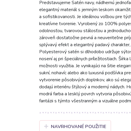
Predstavujeme Satén navy, nádhernú jednofar
elegantný materiál s jemným leskom okamžit
a sofistikovanosti. Je ideálnou voľbou pre tých
kreatívne tvorenie. Vyrobený zo 100% polye
odolnosťou, tvarovou stálosťou a jednoducho
zároveň dostatočne pevná a neuveriteľne príj
splývavý efekt a elegantný padavý charakter, 
Polyesterový satén si dlhodobo udržuje sýtos
nosení aj pri špeciálnych príležitostiach. Šír
možnosti využitia. Je vynikajúci na šitie elega
sukní, nohavíc alebo ako luxusná podšívka pre
vytvorenie pôsobivých doplnkov, ako sú elega
dodajú interiéru štýlový a moderný nádych. Ho
modrá farba a lesklý povrch vytvoria pôsobiv
fantázii s týmto všestranným a vizuálne pod
NAVRHOVANÉ POUŽITIE