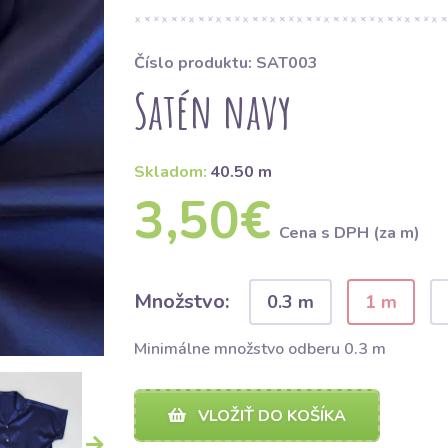
Číslo produktu: SAT003
Satén navy
Skladom:
40.50 m
3,50€
Cena s DPH (za m)
Množstvo:
0.3 m
1 m
Minimálne množstvo odberu 0.3 m
VLOŽIŤ DO KOŠÍKA