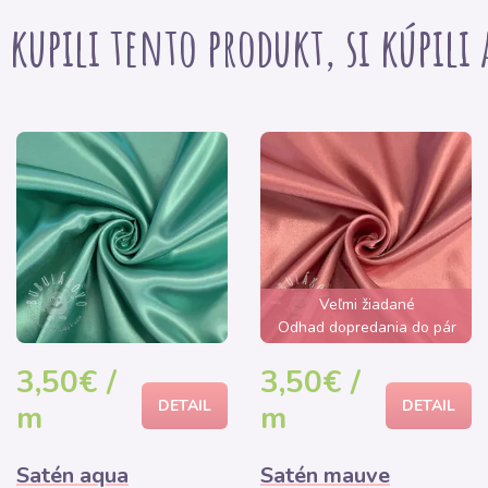
i kupili tento produkt, si kúpili
Veľmi žiadané
Odhad dopredania do pár
hodín
3,50€ /
3,50€ /
DETAIL
DETAIL
m
m
Satén aqua
Satén mauve