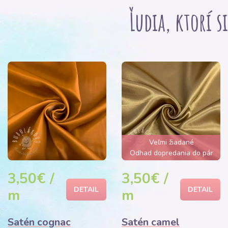
Ľudia, ktorí s
Veľmi žiadané
Odhad dopredania do pár
hodín
3,50€ /
3,50€ /
DETAIL
DETAIL
m
m
Satén cognac
Satén camel