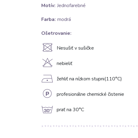
Motív:
Jednofarebné
Farba:
modrá
Ošetrovanie:
U
Nesušiť v sušičke
H
nebieliť
D
žehliť na nízkom stupni(110°C)
L
profesionálne chemické čistenie
g
prať na 30°C