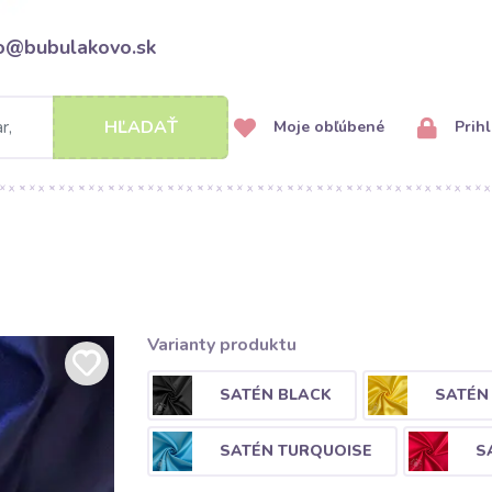
fo@bubulakovo.sk
HĽADAŤ
Moje obľúbené
Prihl
Varianty produktu
SATÉN BLACK
SATÉN
SATÉN TURQUOISE
S