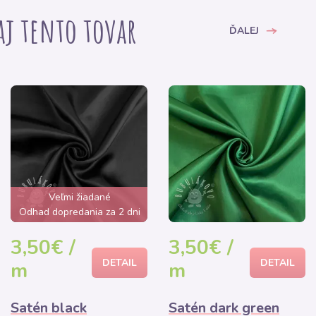
 aj tento tovar
ĎALEJ
Veľmi žiadané
Odhad dopredania za 2 dni
3,50€ /
3,50€ /
DETAIL
DETAIL
m
m
Satén black
Satén dark green