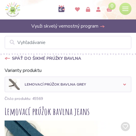
0
Využi skvelý vernostný program
SPÄŤ DO ŠIKMÉ PRÚŽKY BAVLNA
Varianty produktu
LEMOVACÍ PRÚŽOK BAVLNA GREY
Číslo produktu: 45569
Lemovací prúžok bavlna jeans