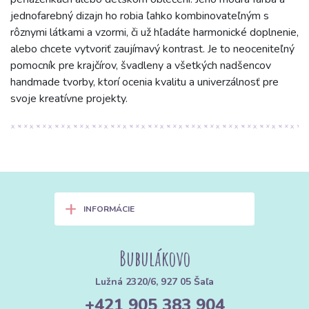
jednofarebný dizajn ho robia ľahko kombinovateľným s
rôznymi látkami a vzormi, či už hľadáte harmonické doplnenie,
alebo chcete vytvoriť zaujímavý kontrast. Je to neoceniteľný
pomocník pre krajčírov, švadleny a všetkých nadšencov
handmade tvorby, ktorí ocenia kvalitu a univerzálnosť pre
svoje kreatívne projekty.
+
INFORMÁCIE
Bubulákovo
Lužná 2320/6, 927 05 Šaľa
+421 905 383 904