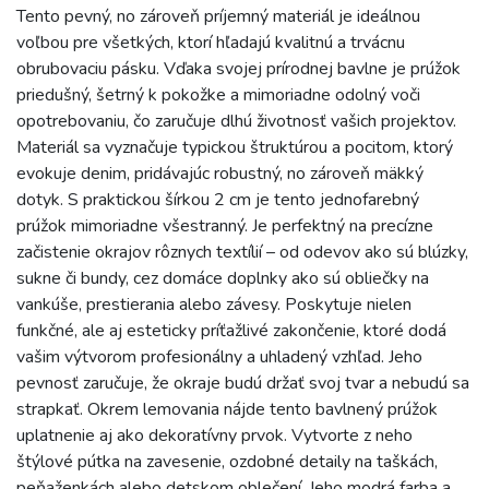
Tento pevný, no zároveň príjemný materiál je ideálnou
voľbou pre všetkých, ktorí hľadajú kvalitnú a trvácnu
obrubovaciu pásku. Vďaka svojej prírodnej bavlne je prúžok
priedušný, šetrný k pokožke a mimoriadne odolný voči
opotrebovaniu, čo zaručuje dlhú životnosť vašich projektov.
Materiál sa vyznačuje typickou štruktúrou a pocitom, ktorý
evokuje denim, pridávajúc robustný, no zároveň mäkký
dotyk. S praktickou šírkou 2 cm je tento jednofarebný
prúžok mimoriadne všestranný. Je perfektný na precízne
začistenie okrajov rôznych textílií – od odevov ako sú blúzky,
sukne či bundy, cez domáce doplnky ako sú obliečky na
vankúše, prestierania alebo závesy. Poskytuje nielen
funkčné, ale aj esteticky príťažlivé zakončenie, ktoré dodá
vašim výtvorom profesionálny a uhladený vzhľad. Jeho
pevnosť zaručuje, že okraje budú držať svoj tvar a nebudú sa
strapkať. Okrem lemovania nájde tento bavlnený prúžok
uplatnenie aj ako dekoratívny prvok. Vytvorte z neho
štýlové pútka na zavesenie, ozdobné detaily na taškách,
peňaženkách alebo detskom oblečení. Jeho modrá farba a