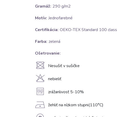
Gramáž:
290 g/m2
Motív:
Jednofarebné
Certifikácia:
OEKO-TEX Standard 100 class 
Farba:
zelená
Ošetrovanie:
U
Nesušiť v sušičke
H
nebieliť
A
zrážanlivosť 5-10%
D
žehliť na nízkom stupni(110°C)