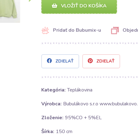
VLOŽIŤ DO KOŠÍKA
Pridať do Bubumix-u
Objedn
ZDIELAŤ
ZDIELAŤ
Kategória:
Teplákovina
Výrobca:
Bubulákovo s.r.o www.bubulakovo.
Zloženie:
95%CO + 5%EL
Šírka:
150 cm