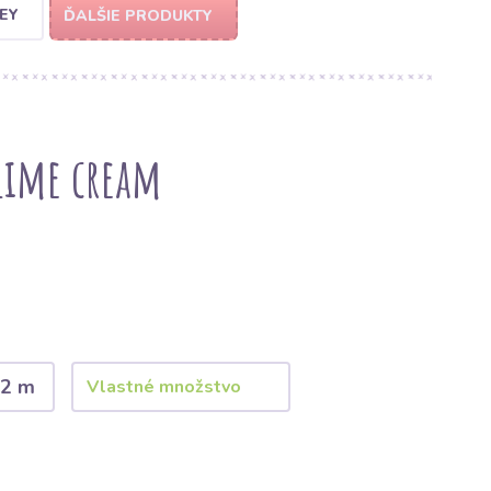
EY
ĎALŠIE PRODUKTY
lime cream
2 m