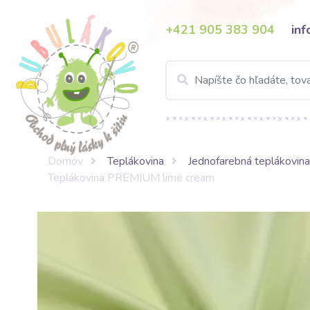
+421 905 383 904
in
Domov
Teplákovina
Jednofarebná teplákovin
Teplákovina PREMIUM lime cream