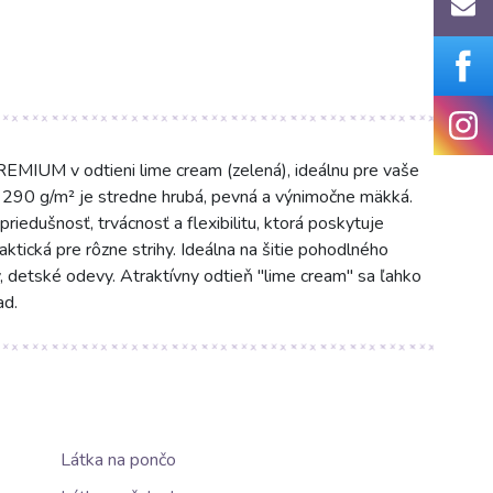
EMIUM v odtieni lime cream (zelená), ideálnu pre vaše
u 290 g/m² je stredne hrubá, pevná a výnimočne mäkká.
iedušnosť, trvácnosť a flexibilitu, ktorá poskytuje
ktická pre rôzne strihy. Ideálna na šitie pohodlného
ty, detské odevy. Atraktívny odtieň "lime cream" sa ľahko
ad.
Látka na pončo