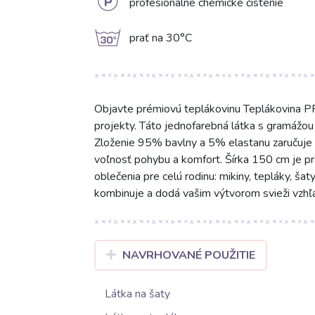
L
profesionálne chemické čistenie
g
prať na 30°C
Objavte prémiovú teplákovinu Teplákovina PR
projekty. Táto jednofarebná látka s gramážo
Zloženie 95% bavlny a 5% elastanu zaručuje pr
voľnosť pohybu a komfort. Šírka 150 cm je pra
oblečenia pre celú rodinu: mikiny, tepláky, ša
kombinuje a dodá vašim výtvorom svieži vzhľ
NAVRHOVANÉ POUŽITIE
Látka na šaty