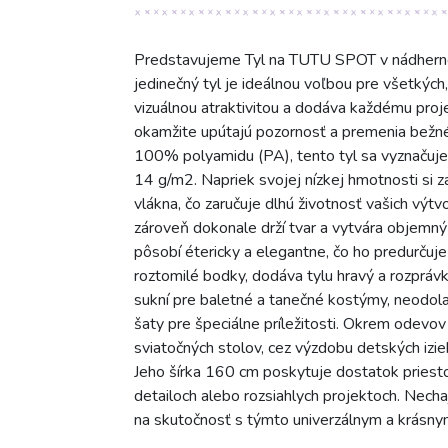
Predstavujeme Tyl na TUTU SPOT v nádhernej
jedinečný tyl je ideálnou voľbou pre všetkých,
vizuálnou atraktivitou a dodáva každému proje
okamžite upútajú pozornosť a premenia bežné
100% polyamidu (PA), tento tyl sa vyznačuje
14 g/m2. Napriek svojej nízkej hmotnosti si 
vlákna, čo zaručuje dlhú životnosť vašich výtv
zároveň dokonale drží tvar a vytvára objemný 
pôsobí étericky a elegantne, čo ho predurčuje
roztomilé bodky, dodáva tylu hravý a rozpráv
sukní pre baletné a tanečné kostýmy, neodola
šaty pre špeciálne príležitosti. Okrem odevov 
sviatočných stolov, cez výzdobu detských izie
Jeho šírka 160 cm poskytuje dostatok priesto
detailoch alebo rozsiahlych projektoch. Nec
na skutočnosť s týmto univerzálnym a krásny