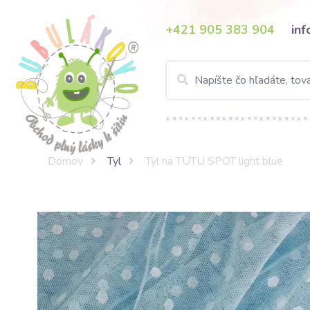
+421 905 383 904
in
Domov
Tyl
Tyl na TUTU SPOT light blue