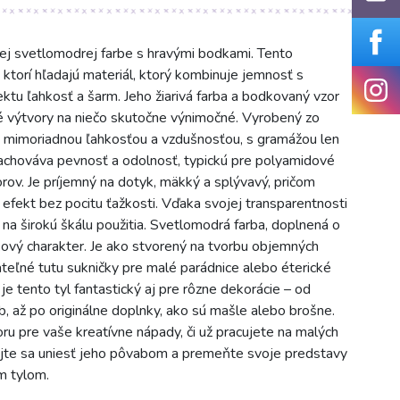
 svetlomodrej farbe s hravými bodkami. Tento
 ktorí hľadajú materiál, ktorý kombinuje jemnosť s
ktu ľahkosť a šarm. Jeho žiarivá farba a bodkovaný vzor
 výtvory na niečo skutočne výnimočné. Vyrobený zo
 mimoriadnou ľahkosťou a vzdušnosťou, s gramážou len
zachováva pevnosť a odolnosť, typickú pre polyamidové
orov. Je príjemný na dotyk, mäkký a splývavý, pričom
efekt bez pocitu ťažkosti. Vďaka svojej transparentnosti
 na širokú škálu použitia. Svetlomodrá farba, doplnená o
kový charakter. Je ako stvorený na tvorbu objemných
teľné tutu sukničky pre malé parádnice alebo éterické
je tento tyl fantastický aj pre rôzne dekorácie – od
b, až po originálne doplnky, ako sú mašle alebo brošne.
ru pre vaše kreatívne nápady, či už pracujete na malých
hajte sa uniesť jeho pôvabom a premeňte svoje predstavy
m tylom.