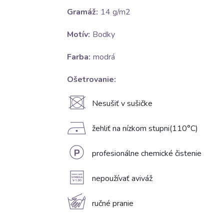
Gramáž:
14 g/m2
Motív:
Bodky
Farba:
modrá
Ošetrovanie:
U
Nesušiť v sušičke
D
žehliť na nízkom stupni(110°C)
L
profesionálne chemické čistenie
A
nepoužívať aviváž
c
ručné pranie