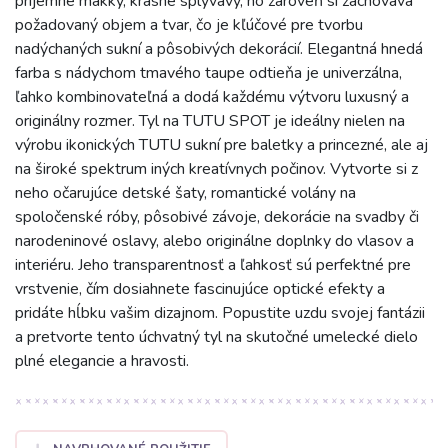
príjemne mäkký, krásne splývavý, no zároveň si zachováva
požadovaný objem a tvar, čo je kľúčové pre tvorbu
nadýchaných sukní a pôsobivých dekorácií. Elegantná hnedá
farba s nádychom tmavého taupe odtieňa je univerzálna,
ľahko kombinovateľná a dodá každému výtvoru luxusný a
originálny rozmer. Tyl na TUTU SPOT je ideálny nielen na
výrobu ikonických TUTU sukní pre baletky a princezné, ale aj
na široké spektrum iných kreatívnych počinov. Vytvorte si z
neho očarujúce detské šaty, romantické volány na
spoločenské róby, pôsobivé závoje, dekorácie na svadby či
narodeninové oslavy, alebo originálne doplnky do vlasov a
interiéru. Jeho transparentnosť a ľahkosť sú perfektné pre
vrstvenie, čím dosiahnete fascinujúce optické efekty a
pridáte hĺbku vašim dizajnom. Popustite uzdu svojej fantázii
a pretvorte tento úchvatný tyl na skutočné umelecké dielo
plné elegancie a hravosti.