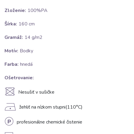
Zloženie:
100%PA
Šírka:
160 cm
Gramáž:
14 g/m2
Motív:
Bodky
Farba:
hnedá
Ošetrovanie:
U
Nesušiť v sušičke
D
žehliť na nízkom stupni(110°C)
L
profesionálne chemické čistenie