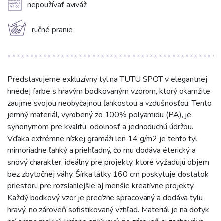
A
nepoužívať aviváž
c
ručné pranie
Predstavujeme exkluzívny tyl na TUTU SPOT v elegantnej
hnedej farbe s hravým bodkovaným vzorom, ktorý okamžite
zaujme svojou neobyčajnou ľahkosťou a vzdušnosťou. Tento
jemný materiál, vyrobený zo 100% polyamidu (PA), je
synonymom pre kvalitu, odolnosť a jednoduchú údržbu.
Vďaka extrémne nízkej gramáži len 14 g/m2 je tento tyl
mimoriadne ľahký a priehľadný, čo mu dodáva éterický a
snový charakter, ideálny pre projekty, ktoré vyžadujú objem
bez zbytočnej váhy. Šírka látky 160 cm poskytuje dostatok
priestoru pre rozsiahlejšie aj menšie kreatívne projekty.
Každý bodkový vzor je precízne spracovaný a dodáva tylu
hravý, no zároveň sofistikovaný vzhľad. Materiál je na dotyk