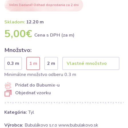
Veľmi žiadané! Odhad dopredania za 2 dni
Skladom:
12.20 m
5,00€
Cena s DPH (za m)
Množstvo:
0.3 m
1 m
2 m
Minimálne množstvo odberu 0.3 m
Pridať do Bubumix-u
Objednať vzorku
Kategória:
Tyl
Výrobca:
Bubulákovo s.r.o www.bubulakovo.sk