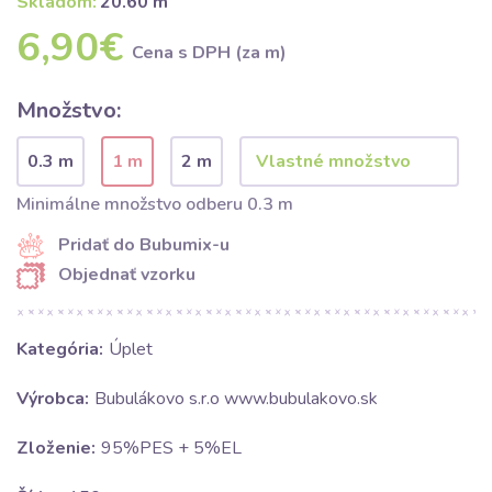
Skladom:
20.60 m
6,90€
Cena s DPH (za m)
Množstvo:
0.3 m
1 m
2 m
Minimálne množstvo odberu 0.3 m
Pridať do Bubumix-u
Objednať vzorku
Kategória:
Úplet
Výrobca:
Bubulákovo s.r.o www.bubulakovo.sk
Zloženie:
95%PES + 5%EL