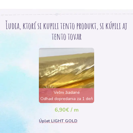
Ľudia, ktorí si kupili tento produkt, si kúpili aj
tento tovar
Veľmi žiadané
Odhad dopredania za 1 deň
6,90€ / m
Úplet LIGHT GOLD