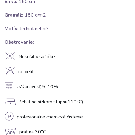
Šírka:
150 cm
Gramáž:
180 g/m2
Motív:
Jednofarebné
Ošetrovanie:
U
Nesušiť v sušičke
H
nebieliť
A
zrážanlivosť 5-10%
D
žehliť na nízkom stupni(110°C)
L
profesionálne chemické čistenie
g
prať na 30°C