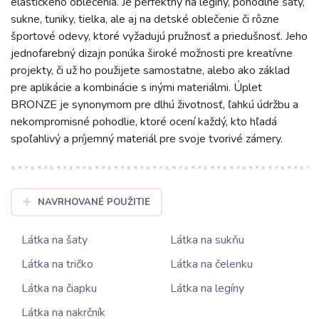
elastického oblečenia. Je perfektný na legíny, pohodlné šaty,
sukne, tuniky, tielka, ale aj na detské oblečenie či rôzne
športové odevy, ktoré vyžadujú pružnosť a priedušnosť. Jeho
jednofarebný dizajn ponúka široké možnosti pre kreatívne
projekty, či už ho použijete samostatne, alebo ako základ
pre aplikácie a kombinácie s inými materiálmi. Úplet
BRONZE je synonymom pre dlhú životnosť, ľahkú údržbu a
nekompromisné pohodlie, ktoré ocení každý, kto hľadá
spoľahlivý a príjemný materiál pre svoje tvorivé zámery.
NAVRHOVANÉ POUŽITIE
Látka na šaty
Látka na sukňu
Látka na tričko
Látka na čelenku
Látka na čiapku
Látka na legíny
Látka na nakrčník