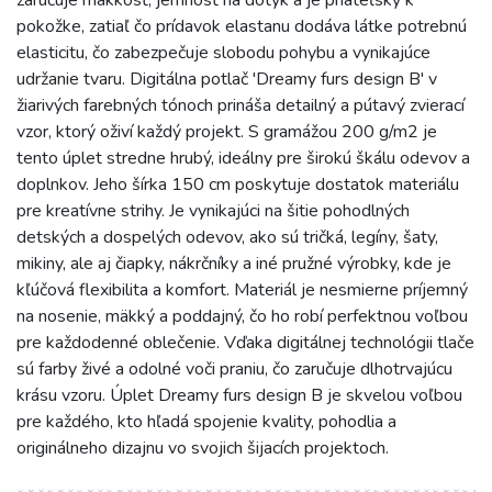
zaručuje mäkkosť, jemnosť na dotyk a je priateľský k
pokožke, zatiaľ čo prídavok elastanu dodáva látke potrebnú
elasticitu, čo zabezpečuje slobodu pohybu a vynikajúce
udržanie tvaru. Digitálna potlač 'Dreamy furs design B' v
žiarivých farebných tónoch prináša detailný a pútavý zvierací
vzor, ktorý oživí každý projekt. S gramážou 200 g/m2 je
tento úplet stredne hrubý, ideálny pre širokú škálu odevov a
doplnkov. Jeho šírka 150 cm poskytuje dostatok materiálu
pre kreatívne strihy. Je vynikajúci na šitie pohodlných
detských a dospelých odevov, ako sú tričká, legíny, šaty,
mikiny, ale aj čiapky, nákrčníky a iné pružné výrobky, kde je
kľúčová flexibilita a komfort. Materiál je nesmierne príjemný
na nosenie, mäkký a poddajný, čo ho robí perfektnou voľbou
pre každodenné oblečenie. Vďaka digitálnej technológii tlače
sú farby živé a odolné voči praniu, čo zaručuje dlhotrvajúcu
krásu vzoru. Úplet Dreamy furs design B je skvelou voľbou
pre každého, kto hľadá spojenie kvality, pohodlia a
originálneho dizajnu vo svojich šijacích projektoch.