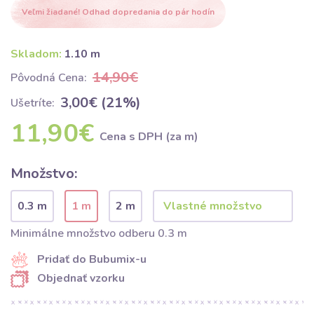
Veľmi žiadané! Odhad dopredania do pár hodín
Skladom:
1.10 m
14,90€
Pôvodná Cena:
3,00€ (21%)
Ušetríte:
11,90€
Cena s DPH (za m)
Množstvo:
0.3 m
1 m
2 m
Minimálne množstvo odberu 0.3 m
Pridať do Bubumix-u
Objednať vzorku