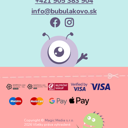
+421 905 383 904
info@bubulakovo.sk
Copyright ©
Magic Media s.r.o.
2026 Všetky práva vyhradené