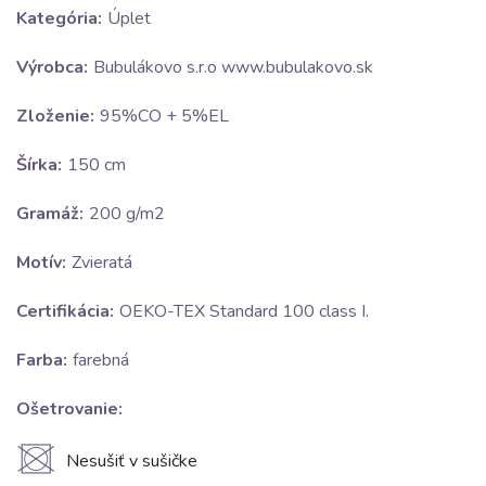
Kategória:
Úplet
Výrobca:
Bubulákovo s.r.o www.bubulakovo.sk
Zloženie:
95%CO + 5%EL
Šírka:
150 cm
Gramáž:
200 g/m2
Motív:
Zvieratá
Certifikácia:
OEKO-TEX Standard 100 class I.
Farba:
farebná
Ošetrovanie:
U
Nesušiť v sušičke