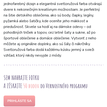
jednofarebný dizajn a elegantná svetloružová farba otvárajú
dvere k nekonečným kreatívnym možnostiam. Je perfektný
na šitie detského oblečenia, ako sú body, čiapky, legíny,
pyžamká alebo šatičky, kde oceníte jeho mäkkosť a
priedušnosť. Skvele sa hodí aj na dámske odevy – od
pohodlných tričiek a topov, cez letné šaty a sukne, až po
športové oblečenie a domáce oblečenie. Vytvoriť z neho
môžete aj originálne doplnky, ako sú šály či nákrčníky.
Svetloružová farba dodá každému kúsku jemný a svieži
vzhľad, ktorý nikdy nevyjde z módy.
SEM NAHRAJTE FOTKU
A ZÍSKAJTE
50 bodov
do Vernostného programu
PRIHLÁSTE SA