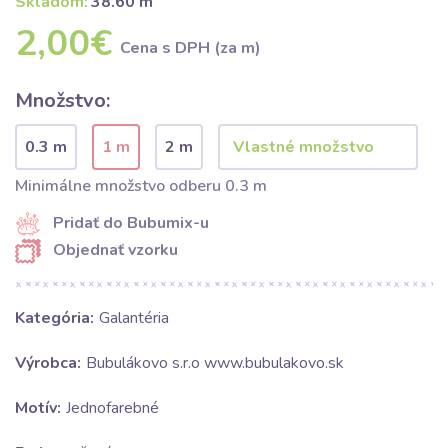
Skladom:
38.60 m
2,00€
Cena s DPH (za m)
Množstvo:
0.3 m
1 m
2 m
Minimálne množstvo odberu 0.3 m
Pridať do Bubumix-u
Objednať vzorku
Kategória:
Galantéria
Výrobca:
Bubulákovo s.r.o www.bubulakovo.sk
Motív:
Jednofarebné