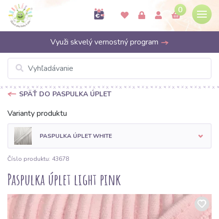
0
Využi skvelý vernostný program
SPÄŤ DO PASPULKA ÚPLET
Varianty produktu
PASPULKA ÚPLET WHITE
Číslo produktu: 43678
Paspulka úplet light pink