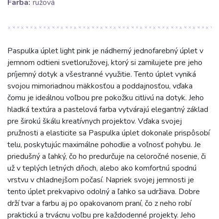
Farba:
ružová
Paspulka úplet light pink je nádherný jednofarebný úplet v
jemnom odtieni svetloružovej, ktorý si zamilujete pre jeho
príjemný dotyk a všestranné využitie. Tento úplet vyniká
svojou mimoriadnou mäkkosťou a poddajnosťou, vďaka
čomu je ideálnou voľbou pre pokožku citlivú na dotyk. Jeho
hladká textúra a pastelová farba vytvárajú elegantný základ
pre širokú škálu kreatívnych projektov. Vďaka svojej
pružnosti a elasticite sa Paspulka úplet dokonale prispôsobí
telu, poskytujúc maximálne pohodlie a voľnosť pohybu. Je
priedušný a ľahký, čo ho predurčuje na celoročné nosenie, či
už v teplých letných dňoch, alebo ako komfortnú spodnú
vrstvu v chladnejšom počasí. Napriek svojej jemnosti je
tento úplet prekvapivo odolný a ľahko sa udržiava. Dobre
drží tvar a farbu aj po opakovanom praní, čo z neho robí
praktickú a trvácnu voľbu pre každodenné projekty. Jeho