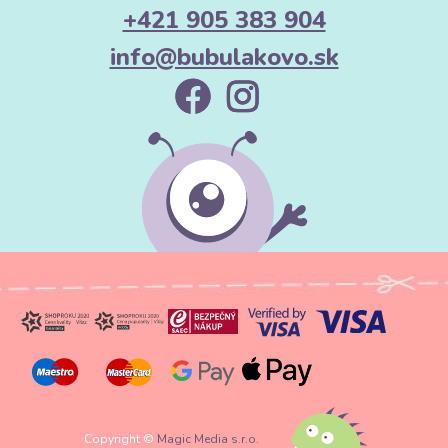
+421 905 383 904
info@bubulakovo.sk
Copyright ©
Magic Media s.r.o.