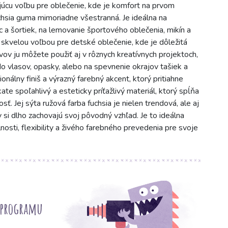
ajúcu voľbu pre oblečenie, kde je komfort na prvom
chsia guma mimoriadne všestranná. Je ideálna na
 a šortiek, na lemovanie športového oblečenia, mikín a
ež skvelou voľbou pre detské oblečenie, kde je dôležitá
ov ju môžete použiť aj v rôznych kreatívnych projektoch,
o vlasov, opasky, alebo na spevnenie okrajov tašiek a
álny finiš a výrazný farebný akcent, ktorý pritiahne
te spoľahlivý a esteticky príťažlivý materiál, ktorý spĺňa
sť. Jej sýta ružová farba fuchsia je nielen trendová, ale aj
 si dlho zachovajú svoj pôvodný vzhľad. Je to ideálna
osti, flexibility a živého farebného prevedenia pre svoje
 programu