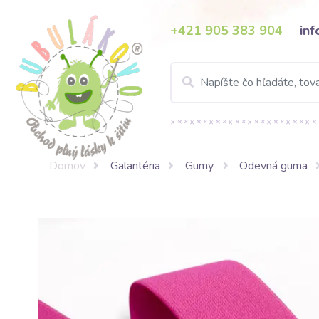
+421 905 383 904
in
Domov
Galantéria
Gumy
Odevná guma