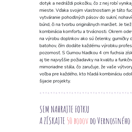
dotyk a nedráždi pokožku, čo z nej robí vynik
mieste. Vďaka svojim vlastnostiam je táto fu
vytváranie pohodlných pásov do sukní, nohavíc
búnd, či na tvorbu originálnych manžiet. Je ti
kombinácia komfortu a trvácnosti. Okrem odev
na výrobu doplnkov ako sú čelenky, gumičky d
batohov, čím dodáte každému výrobku profesion
pozornosť. S Gumou hladkou 4 cm fuchsia získa
aj tie najvyššie požiadavky na kvalitu a funkčno
mimoriadne stála, čo zaručuje, že vaše výtvory
voľba pre každého, kto hľadá kombináciu odoln
šijacie projekty.
SEM NAHRAJTE FOTKU
A ZÍSKAJTE
50 bodov
do Vernostného