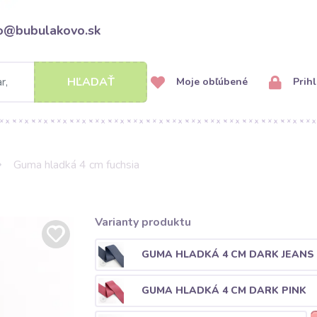
fo@bubulakovo.sk
HĽADAŤ
Moje obľúbené
Prihl
Guma hladká 4 cm fuchsia
Varianty produktu
GUMA HLADKÁ 4 CM DARK JEANS
GUMA HLADKÁ 4 CM DARK PINK