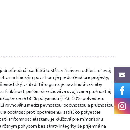
ednofarebná elastická textília v žiarivom odtieni ružovej
kou 4 cm a hladkým povrchom je predurčená pre projekty,
eň estetický vzhľad. Táto guma je navrhnutá tak, aby
 funkčnosť, pričom si zachováva svoj tvar a pružnosť aj
eriálu, tvorené 85% polyamidu (PA), 10% polyesteru
lú rovnováhu medzi pevnosťou, odolnosťou a pružnosťou.
a odolnosť proti opotrebeniu, zatiaľ čo polyester
ýtosti. Prítomnosť elastanu je kľúčová pre mimoriadnu
a rôznym pohybom bez straty integrity. Je príjemná na