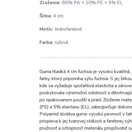
Zloženie:
85% PA + 10% PE + 5% EL
Šírka:
4 cm
Motív:
Jednofarebné
Farba:
ružová
Guma hladká 4 cm fuchsia je vysoko kvalitná, j
farby, ktorý pripomína sýtu fuchsia. S jej šír
kde sa vyžaduje spoľahlivá elasticita a zárov
poskytovala výnimočnú odolnosť a dlhotrvajúcu
po opakovanom použití a praní. Zloženie mat
(PE) a 5% elastanu (EL), zabezpečuje dokona
Polyamid dodáva gume vysokú pevnosť v ťahu 
prispieva k jej tvarovej stálosti a farebnej s
pružnosť a schopnosť materiálu prispôsobiť s