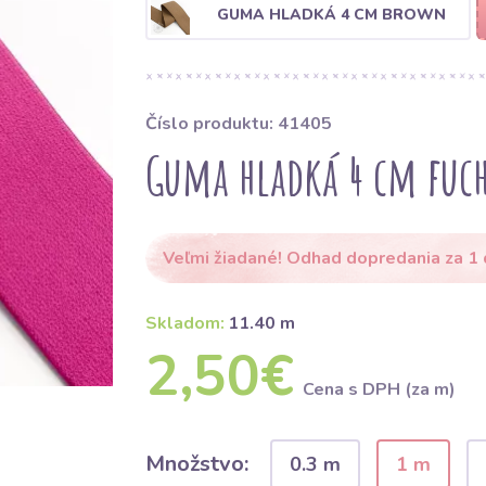
GUMA HLADKÁ 4 CM BROWN
Číslo produktu: 41405
Guma hladká 4 cm fuch
Veľmi žiadané! Odhad dopredania za 1
Skladom:
11.40 m
2,50€
Cena s DPH (za m)
Množstvo:
0.3 m
1 m