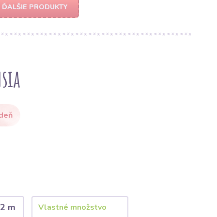
ĎALŠIE PRODUKTY
sia
 deň
2 m