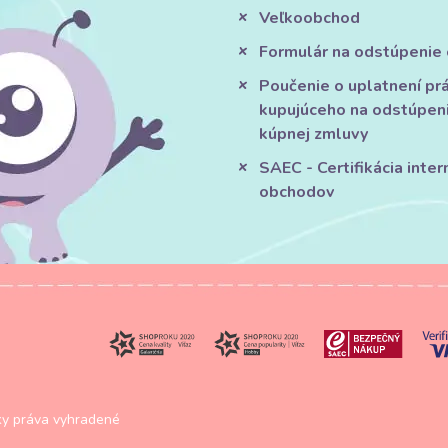
Veľkoobchod
Formulár na odstúpenie
Poučenie o uplatnení pr
kupujúceho na odstúpen
kúpnej zmluvy
SAEC - Certifikácia inte
obchodov
y práva vyhradené