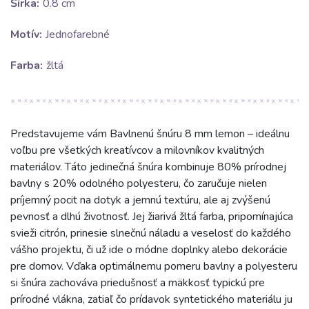
Šírka:
0.8 cm
Motív:
Jednofarebné
Farba:
žltá
Predstavujeme vám Bavlnenú šnúru 8 mm lemon – ideálnu
voľbu pre všetkých kreatívcov a milovníkov kvalitných
materiálov. Táto jedinečná šnúra kombinuje 80% prírodnej
bavlny s 20% odolného polyesteru, čo zaručuje nielen
príjemný pocit na dotyk a jemnú textúru, ale aj zvýšenú
pevnosť a dlhú životnosť. Jej žiarivá žltá farba, pripomínajúca
svieži citrón, prinesie slnečnú náladu a veselosť do každého
vášho projektu, či už ide o módne doplnky alebo dekorácie
pre domov. Vďaka optimálnemu pomeru bavlny a polyesteru
si šnúra zachováva priedušnosť a mäkkosť typickú pre
prírodné vlákna, zatiaľ čo prídavok syntetického materiálu ju