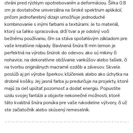
chráni pred rýchlym opotrebovaním a deformáciou. Šírka 0.8
cm je dostatočne univerzálna na široké spektrum aplikácií,
pričom jednofarebný dizajn umožňuje jednoduché
kombinovanie s inými farbami a textúrami. Je to materiál,
ktorý sa ľahko spracováva, drží tvar a je odolný voči
bežnému používaniu, čím sa stáva spoľahlivým základom pre
vaše kreatívne nápady. Bavlnená šnúra 8 mm lemon je
perfektná na výrobu šnúrok do odevov, ako sú mikiny či
nohavice, na dekoratívne obšívanie vankúšov alebo tašiek, či
na tvorbu originálnych macramé ozdôb a závesov. Skvele
poslúži aj pri výrobe šperkov, kľúčeniek alebo ako úchytka na
drobné košíky. Jej jasná farba ju predurčuje na projekty, ktoré
majú za cieľ upútať pozornosť a dodať energiu. Popustite
uzdu svojej fantázii a objavte nekonečné možnosti, ktoré
táto kvalitná šnúra ponúka pre vaše rukodielne výtvory, či už
ste začiatočník alebo skúsený remeselník.