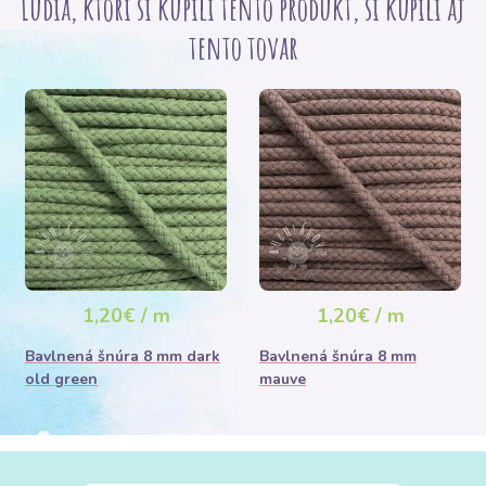
Ľudia, ktorí si kupili tento produkt, si kúpili aj
tento tovar
1,20€ / m
1,20€ / m
Bavlnená šnúra 8 mm dark
Bavlnená šnúra 8 mm
old green
mauve