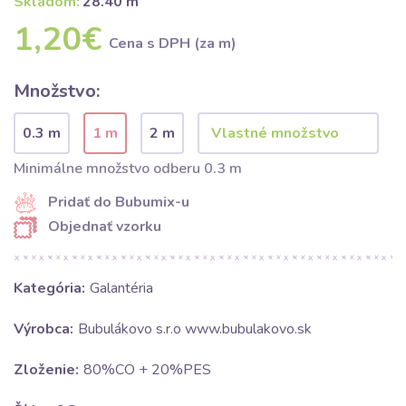
Skladom:
28.40 m
1,20€
Cena s DPH (za m)
Množstvo:
0.3 m
1 m
2 m
Minimálne množstvo odberu 0.3 m
Pridať do Bubumix-u
Objednať vzorku
Kategória:
Galantéria
Výrobca:
Bubulákovo s.r.o www.bubulakovo.sk
Zloženie:
80%CO + 20%PES