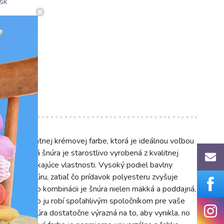
sk
v elegantnej krémovej farbe, ktorá je ideálnou voľbou
ednofarebná šnúra je starostlivo vyrobená z kvalitnej
odáva vynikajúce vlastnosti. Vysoký podiel bavlny
 jemnú textúru, zatiaľ čo prídavok polyesteru zvyšuje
 Vďaka tejto kombinácii je šnúra nielen mäkká a poddajná,
ebovaniu, čo ju robí spoľahlivým spoločníkom pre vaše
bavlnená šnúra dostatočne výrazná na to, aby vynikla, no