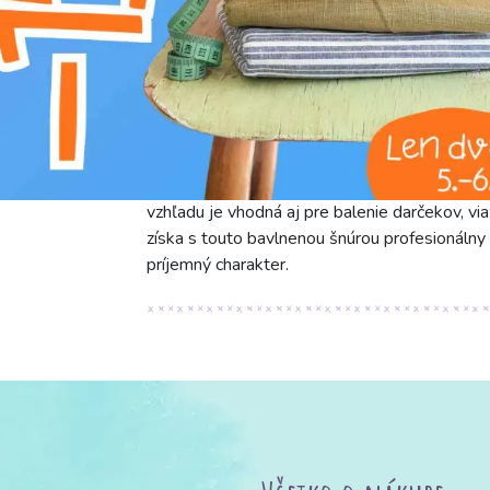
zároveň si zachováva elegantný a subtílny vz
kombinovateľná, prináša do každého projektu po
nikdy nevyjde z módy a dodáva výrobkom nadč
háčkovanie alebo ako dekoratívny prvok, jej 
aj klasických interiérov a štýlov. Využitie tej
štýlových bytových doplnkov, ako sú závesné d
alebo obaly na kvetináče. V oblasti módy a do
sťahovacích šnúrok do odevov alebo ako ozdo
vzhľadu je vhodná aj pre balenie darčekov, vi
získa s touto bavlnenou šnúrou profesionálny 
príjemný charakter.