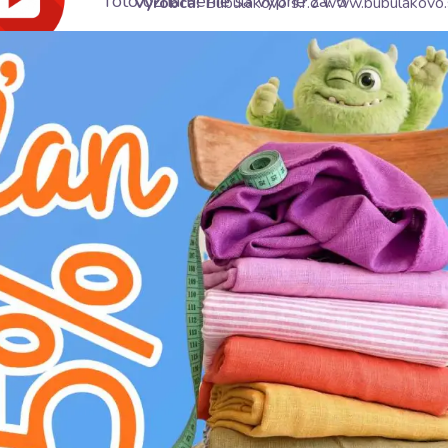
Toto oznámenie sa vypne za:
4
Výrobca:
Bubulákovo s.r.o www.bubulakovo.
Zloženie:
80%CO + 20%PES
Šírka:
0.8 cm
Motív:
Jednofarebné
Farba:
krémová
Predstavujeme vám našu Bavlnenú šnúru 8 mm 
pre širokú škálu kreatívnych projektov. Táto j
zmesi 80% bavlny a 20% polyesteru, čo jej d
zaisťuje príjemný, prirodzený pocit na dotyk a
odolnosť, pevnosť a dlhú životnosť materiálu.
ale aj mimoriadne trvácna a odolná voči opotr
tvorivé nápady. Svojou šírkou 0.8 cm je táto 