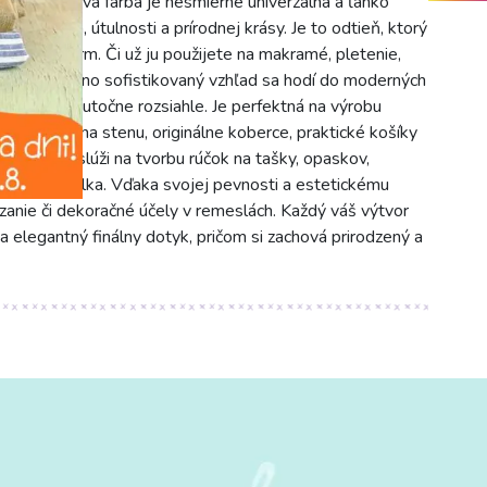
hľad. Krémová farba je nesmierne univerzálna a ľahko
cit tepla, útulnosti a prírodnej krásy. Je to odtieň, ktorý
asový šarm. Či už ju použijete na makramé, pletenie,
jednoduchý, no sofistikovaný vzhľad sa hodí do moderných
to šnúry je skutočne rozsiahle. Je perfektná na výrobu
ekorácie na stenu, originálne koberce, praktické košíky
plnkov poslúži na tvorbu rúčok na tašky, opaskov,
bná paspulka. Vďaka svojej pevnosti a estetickému
azanie či dekoračné účely v remeslách. Každý váš výtvor
a elegantný finálny dotyk, pričom si zachová prirodzený a