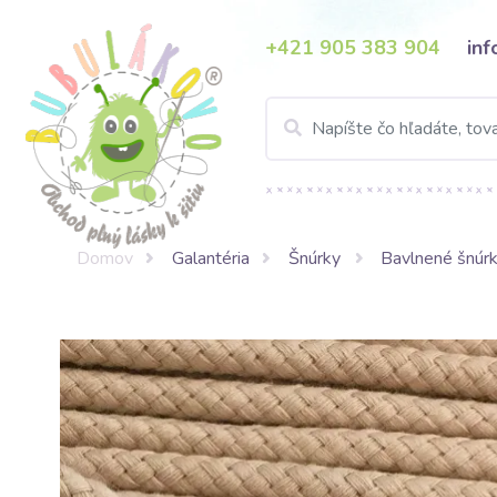
+421 905 383 904
in
Domov
Galantéria
Šnúrky
Bavlnené šnúr