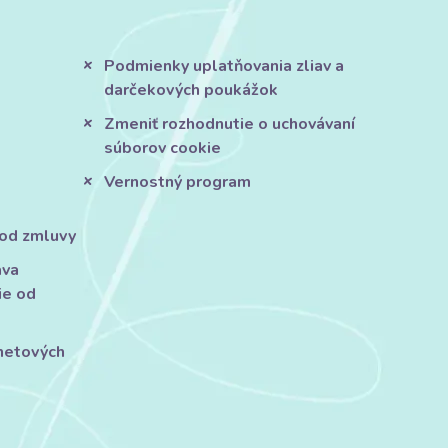
Podmienky uplatňovania zliav a
darčekových poukážok
Zmeniť rozhodnutie o uchovávaní
súborov cookie
Vernostný program
 od zmluvy
áva
ie od
rnetových