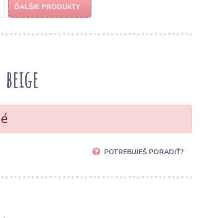
ĎALŠIE PRODUKTY
 beige
né
POTREBUJEŠ PORADIŤ?