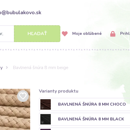
fo@bubulakovo.sk
HĽADAŤ
Moje obľúbené
Prihl
ky
Bavlnená šnúra 8 mm beige
Varianty produktu
BAVLNENÁ ŠNÚRA 8 MM CHOCO
BAVLNENÁ ŠNÚRA 8 MM BLACK