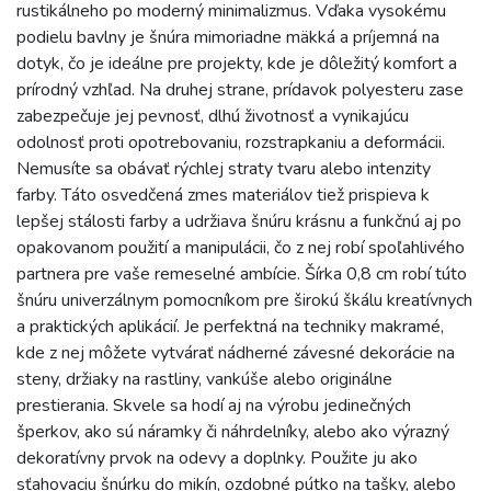
rustikálneho po moderný minimalizmus. Vďaka vysokému
podielu bavlny je šnúra mimoriadne mäkká a príjemná na
dotyk, čo je ideálne pre projekty, kde je dôležitý komfort a
prírodný vzhľad. Na druhej strane, prídavok polyesteru zase
zabezpečuje jej pevnosť, dlhú životnosť a vynikajúcu
odolnosť proti opotrebovaniu, rozstrapkaniu a deformácii.
Nemusíte sa obávať rýchlej straty tvaru alebo intenzity
farby. Táto osvedčená zmes materiálov tiež prispieva k
lepšej stálosti farby a udržiava šnúru krásnu a funkčnú aj po
opakovanom použití a manipulácii, čo z nej robí spoľahlivého
partnera pre vaše remeselné ambície. Šírka 0,8 cm robí túto
šnúru univerzálnym pomocníkom pre širokú škálu kreatívnych
a praktických aplikácií. Je perfektná na techniky makramé,
kde z nej môžete vytvárať nádherné závesné dekorácie na
steny, držiaky na rastliny, vankúše alebo originálne
prestierania. Skvele sa hodí aj na výrobu jedinečných
šperkov, ako sú náramky či náhrdelníky, alebo ako výrazný
dekoratívny prvok na odevy a doplnky. Použite ju ako
sťahovaciu šnúrku do mikín, ozdobné pútko na tašky, alebo