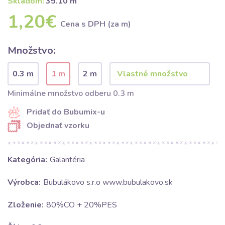
Skladom:
35.10 m
1,20€
Cena s DPH (za m)
Množstvo:
0.3 m
1 m
2 m
Minimálne množstvo odberu 0.3 m
Pridať do Bubumix-u
Objednať vzorku
Kategória:
Galantéria
Výrobca:
Bubulákovo s.r.o www.bubulakovo.sk
Zloženie:
80%CO + 20%PES