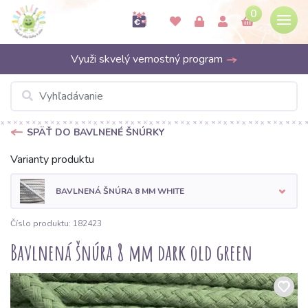
0
Využi skvelý vernostný program
SPÄŤ DO BAVLNENÉ ŠNÚRKY
Varianty produktu
BAVLNENÁ ŠNÚRA 8 MM WHITE
Číslo produktu: 182423
Bavlnená šnúra 8 mm dark old green