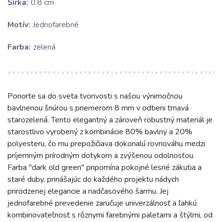
Šírka:
0.8 cm
Motív:
Jednofarebné
Farba:
zelená
Ponorte sa do sveta tvorivosti s našou výnimočnou
bavlnenou šnúrou s priemerom 8 mm v odtieni tmavá
starozelená. Tento elegantný a zároveň robustný materiál je
starostlivo vyrobený z kombinácie 80% bavlny a 20%
polyesteru, čo mu prepožičiava dokonalú rovnováhu medzi
príjemným prírodným dotykom a zvýšenou odolnosťou.
Farba "dark old green" pripomína pokojné lesné zákutia a
staré duby, prinášajúc do každého projektu nádych
prirodzenej elegancie a nadčasového šarmu. Jej
jednofarebné prevedenie zaručuje univerzálnosť a ľahkú
kombinovateľnosť s rôznymi farebnými paletami a štýlmi, od