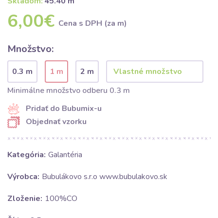
Skladom:
45.40 m
6,00€
Cena s DPH (za m)
Množstvo:
0.3 m
1 m
2 m
Minimálne množstvo odberu 0.3 m
Pridať do Bubumix-u
Objednať vzorku
Kategória:
Galantéria
Výrobca:
Bubulákovo s.r.o www.bubulakovo.sk
Zloženie:
100%CO