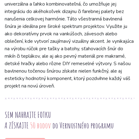
univerzálna a ľahko kombinovateľná, čo umožňuje jej
integráciu do akéhokoľvek dizajnu či farebnej palety bez
narušenia celkovej harmónie. Táto všestranná bavlnená
šnúra je ideálna pre široké spektrum projektov. Využite ju
ako dekoratívny prvok na vankúšoch, závesoch alebo
oblečení, kde vytvorí zaujímavý vizuálny akcent. Je vynikajúca
na výrobu rúčok pre tašky a batohy, sťahovacích šnúr do
mikín či teplákov, ale aj ako pevný materiál pre makramé,
detské hračky alebo rôzne DIY remeselné výtvory. S našou
bavlnenou točenou šnúrou získate nielen funkčný, ale aj
esteticky hodnotný komponent, ktorý pozdvihne každý váš
projekt na novú úroveň.
SEM NAHRAJTE FOTKU
A ZÍSKAJTE
50 bodov
do Vernostného programu