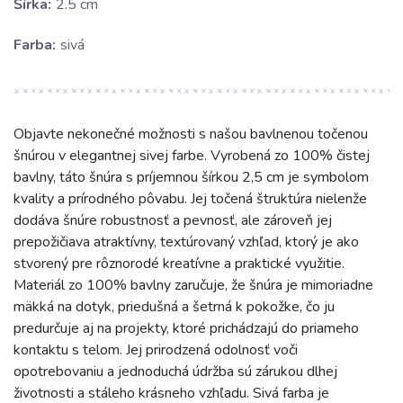
Šírka:
2.5 cm
Farba:
sivá
Objavte nekonečné možnosti s našou bavlnenou točenou
šnúrou v elegantnej sivej farbe. Vyrobená zo 100% čistej
bavlny, táto šnúra s príjemnou šírkou 2,5 cm je symbolom
kvality a prírodného pôvabu. Jej točená štruktúra nielenže
dodáva šnúre robustnosť a pevnosť, ale zároveň jej
prepožičiava atraktívny, textúrovaný vzhľad, ktorý je ako
stvorený pre rôznorodé kreatívne a praktické využitie.
Materiál zo 100% bavlny zaručuje, že šnúra je mimoriadne
mäkká na dotyk, priedušná a šetrná k pokožke, čo ju
predurčuje aj na projekty, ktoré prichádzajú do priameho
kontaktu s telom. Jej prirodzená odolnosť voči
opotrebovaniu a jednoduchá údržba sú zárukou dlhej
životnosti a stáleho krásneho vzhľadu. Sivá farba je