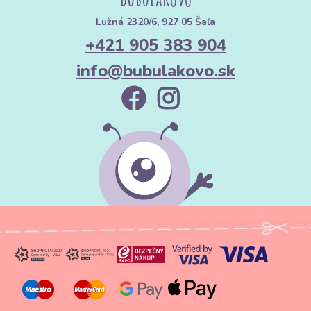
Lužná 2320/6, 927 05 Šaľa
+421 905 383 904
info@bubulakovo.sk