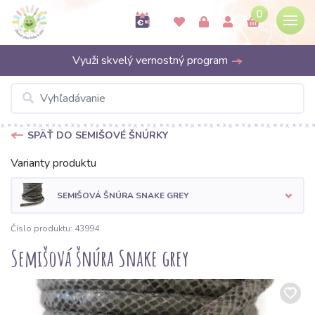
0
Využi skvelý vernostný program
SPÄŤ DO SEMIŠOVÉ ŠNÚRKY
Varianty produktu
SEMIŠOVÁ ŠNÚRA SNAKE GREY
Číslo produktu: 43994
Semišová šnúra Snake grey