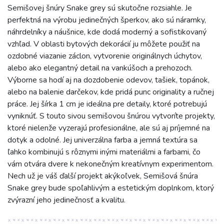
Semišovej šnúry Snake grey sú skutočne rozsiahle. Je
perfektná na výrobu jedinečných šperkov, ako sú náramky,
náhrdelníky a náušnice, kde dodá moderný a sofistikovaný
vzhľad. V oblasti bytových dekorácií ju môžete použiť na
ozdobné viazanie záclon, vytvorenie originálnych úchytov,
alebo ako elegantný detail na vankúšoch a prehozoch.
Výborne sa hodí aj na dozdobenie odevov, tašiek, topánok,
alebo na balenie darčekov, kde pridá punc originality a ručnej
práce. Jej šírka 1 cm je ideálna pre detaily, ktoré potrebujú
vyniknúť. S touto sivou semišovou šnúrou vytvoríte projekty,
ktoré nielenže vyzerajú profesionálne, ale sú aj príjemné na
dotyk a odolné. Jej univerzálna farba a jemná textúra sa
ľahko kombinujú s rôznymi inými materiálmi a farbami, čo
vám otvára dvere k nekonečným kreatívnym experimentom.
Nech už je váš ďalší projekt akýkoľvek, Semišová šnúra
Snake grey bude spoľahlivým a estetickým doplnkom, ktorý
zvýrazní jeho jedinečnosť a kvalitu.