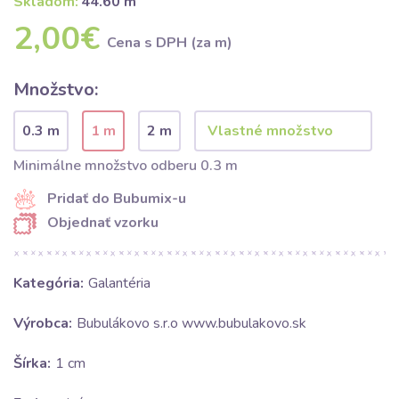
Skladom:
44.60 m
2,00€
Cena s DPH (za m)
Množstvo:
0.3 m
1 m
2 m
Minimálne množstvo odberu 0.3 m
Pridať do Bubumix-u
Objednať vzorku
Kategória:
Galantéria
Výrobca:
Bubulákovo s.r.o www.bubulakovo.sk
Šírka:
1 cm