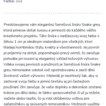
Farba:
sivá
Predstavujeme vám elegantnú Semišovú šnúru Snake grey,
ktorá prinesie dotyk luxusu a jemnosti do každého vášho
kreatívneho projektu. Táto šnúra v nadčasovej sivej farbe s
šírkou 1 cm je ideálnym materiálom pre všetkých, ktorí
hľadajú kombináciu štýlu, kvality a všestrannosti. Jej povrch
je príjemný na dotyk, pripomínajúci pravý semiš, čo zaručuje
pohodlie pri nosení aj elegantný vzhľad hotových výtvorov.
Vďaka svojej pevnosti a pružnosti je Semišová šnúra Snake
grey mimoriadne odolná voči opotrebovaniu a zaistí dlhú
životnosť vašich výtvorov. Materiál je navrhnutý tak, aby si
zachoval svoju farbu a jemnú textúru aj pri častejšom
používaní, čím zaručuje, že vaše doplnky a dekorácie zostanú
krásne po dlhú dobu. Je ľahko spracovateľná, či už ju režete,
viažete alebo lepíte, čo ju robí obľúbenou voľbou pre
začiatočníkov aj skúsených remeselníkov. Možnosti využitia