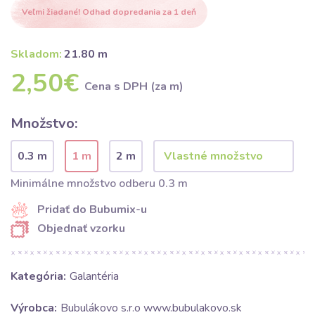
Veľmi žiadané! Odhad dopredania za 1 deň
Skladom:
21.80 m
2,50€
Cena s DPH (za m)
Množstvo:
0.3 m
1 m
2 m
Minimálne množstvo odberu 0.3 m
Pridať do Bubumix-u
Objednať vzorku
Kategória:
Galantéria
Výrobca:
Bubulákovo s.r.o www.bubulakovo.sk