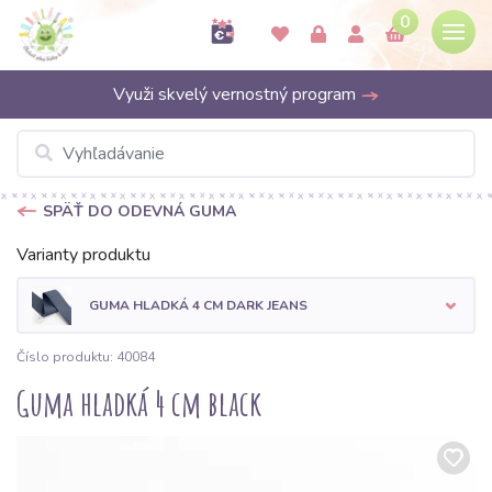
0
Využi skvelý vernostný program
SPÄŤ DO ODEVNÁ GUMA
Varianty produktu
GUMA HLADKÁ 4 CM DARK JEANS
Číslo produktu: 40084
Guma hladká 4 cm black