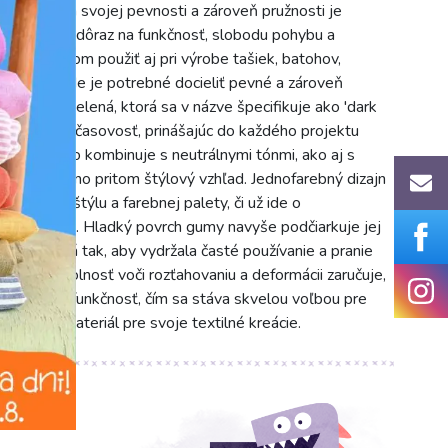
mov. Vďaka svojej pevnosti a zároveň pružnosti je
je kladený dôraz na funkčnosť, slobodu pohybu a
 s úspechom použiť aj pri výrobe tašiek, batohov,
 textilu, kde je potrebné docieliť pevné a zároveň
na, hlboká zelená, ktorá sa v názve špecifikuje ako 'dark
ganciu a nadčasovosť, prinášajúc do každého projektu
torá sa ľahko kombinuje s neutrálnymi tónmi, ako aj s
ku zemný, no pritom štýlový vzhľad. Jednofarebný dizajn
koľvek štýlu a farebnej palety, či už ide o
tšími vzormi. Hladký povrch gumy navyše podčiarkuje jej
e navrhnutá tak, aby vydržala časté používanie a pranie
 vysoká odolnosť voči rozťahovaniu a deformácii zaručuje,
dný tvar a funkčnosť, čím sa stáva skvelou voľbou pre
ríťažlivý materiál pre svoje textilné kreácie.