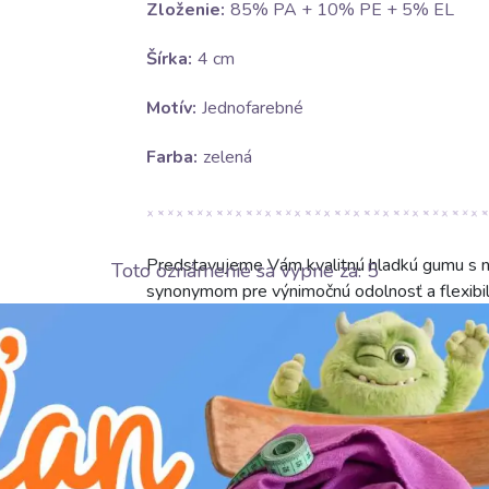
Zloženie:
85% PA + 10% PE + 5% EL
Šírka:
4 cm
Motív:
Jednofarebné
Farba:
zelená
Predstavujeme Vám kvalitnú hladkú gumu s n
Toto oznámenie sa vypne za:
4
synonymom pre výnimočnú odolnosť a flexibil
polyesteru (PE) a 5% elastanu (EL) zaručuje m
zachováva príjemnú hladkosť na dotyk. Poly
oderu, polyester prispieva k tvarovej stálosti
rozťažnosť a perfektné prispôsobenie sa bez s
materiálov vytvára produkt, ktorý je spoľahli
ideálnou šírkou 4 cm je táto jednofarebná gu
praktických projektov. Je perfektná na vytvo