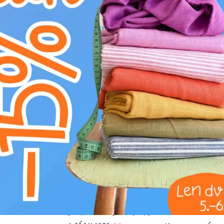
alebo šortky, manžety rukávov či spodných le
obzvlášť vhodná pre športové oblečenie, kde 
dlhotrvajúci komfort. Okrem odevov ju môžete
rôznych doplnkov alebo pri úpravách bytového
flexibilné stiahnutie. Farba tejto gumy je krás
old green'. Tento odtieň evokuje prírodu, ele
pocit pokoja a sofistikovanosti. Je to farba, k
výraznejšími farbami, čím dodá každému výrob
zabezpečuje bezproblémovú integráciu do akého
minimalistické projekty alebo o kúsky s boha
estetickú čistotu a dojem kvality. Táto guma j
bez straty svojich výnimočných vlastností. Jej
že vaše výrobky si dlhodobo udržia svoj pôvo
všetkých, ktorí hľadajú spoľahlivý a esteticky p
SEM NAHRAJTE FOTKU