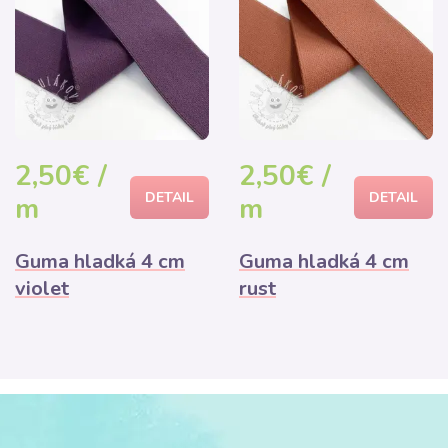
2,50€ /
2,50€ /
DETAIL
DETAIL
m
m
Guma hladká 4 cm
Guma hladká 4 cm
violet
rust