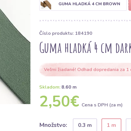
GUMA HLADKÁ 4 CM BROWN
Číslo produktu: 184190
Guma hladká 4 cm dar
Veľmi žiadané! Odhad dopredania za 1
Skladom:
8.60 m
2,50€
Cena s DPH (za m)
Množstvo:
0.3 m
1 m