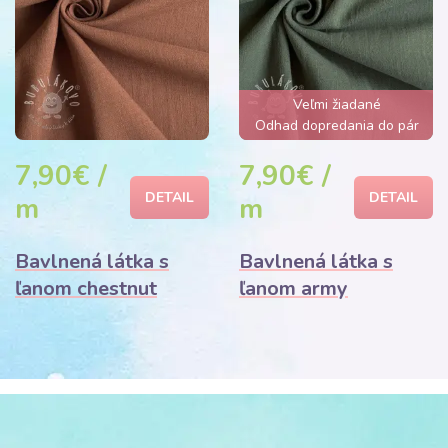
Veľmi žiadané
Odhad dopredania do pár
hodín
7,90€ /
7,90€ /
DETAIL
DETAIL
m
m
Bavlnená látka s
Bavlnená látka s
ľanom chestnut
ľanom army