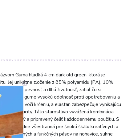
ázvom Guma hladká 4 cm dark old green, ktorá je
itu. Jej unikátne zloženie z 85% polyamidu (PA), 10%
imoriadnu pevnosť a dlhú životnosť, zatiaľ čo si
amid dodáva gume vysokú odolnosť proti opotrebovaniu a
 a odolnosti voči krčeniu, a elastan zabezpečuje vynikajúcu
traty elasticity. Táto starostlivo vyvážená kombinácia
vý, komfortný a pripravený čeliť každodennému použitiu. S
ma mimoriadne všestranná pre širokú škálu kreatívnych a
renie pohodlných a funkčných pásov na nohavice, sukne