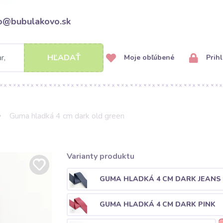
fo@bubulakovo.sk
HĽADAŤ
Moje obľúbené
Prihl
Guma hladká 4 cm dark old green
Varianty produktu
GUMA HLADKÁ 4 CM DARK JEANS
GUMA HLADKÁ 4 CM DARK PINK