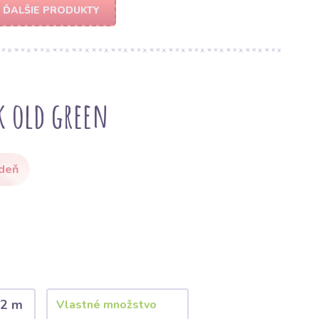
ĎALŠIE PRODUKTY
k old green
 deň
2 m