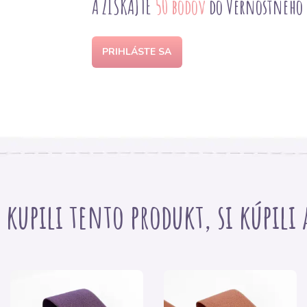
A ZÍSKAJTE
50 bodov
do Vernostného
PRIHLÁSTE SA
i kupili tento produkt, si kúpili