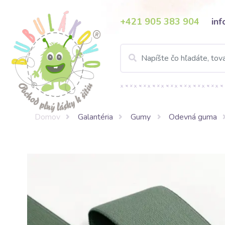
+421 905 383 904
in
Domov
Galantéria
Gumy
Odevná guma