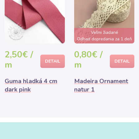
Veľmi žiadané
Odhad dopredania za 1 deň
2,50€ /
0,80€ /
DETAIL
DETAIL
m
m
Guma hladká 4 cm
Madeira Ornament
dark pink
natur 1