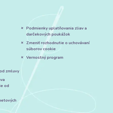
Podmienky uplatňovania zliav a
darčekových poukážok
Zmeniť rozhodnutie o uchovávaní
súborov cookie
Vernostný program
 od zmluvy
áva
ie od
rnetových