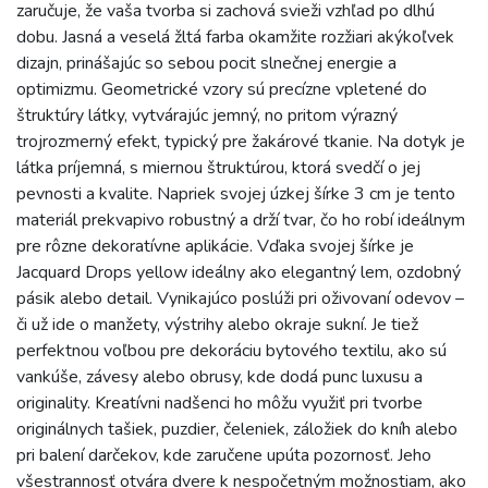
zaručuje, že vaša tvorba si zachová svieži vzhľad po dlhú
dobu. Jasná a veselá žltá farba okamžite rozžiari akýkoľvek
dizajn, prinášajúc so sebou pocit slnečnej energie a
optimizmu. Geometrické vzory sú precízne vpletené do
štruktúry látky, vytvárajúc jemný, no pritom výrazný
trojrozmerný efekt, typický pre žakárové tkanie. Na dotyk je
látka príjemná, s miernou štruktúrou, ktorá svedčí o jej
pevnosti a kvalite. Napriek svojej úzkej šírke 3 cm je tento
materiál prekvapivo robustný a drží tvar, čo ho robí ideálnym
pre rôzne dekoratívne aplikácie. Vďaka svojej šírke je
Jacquard Drops yellow ideálny ako elegantný lem, ozdobný
pásik alebo detail. Vynikajúco poslúži pri oživovaní odevov –
či už ide o manžety, výstrihy alebo okraje sukní. Je tiež
perfektnou voľbou pre dekoráciu bytového textilu, ako sú
vankúše, závesy alebo obrusy, kde dodá punc luxusu a
originality. Kreatívni nadšenci ho môžu využiť pri tvorbe
originálnych tašiek, puzdier, čeleniek, záložiek do kníh alebo
pri balení darčekov, kde zaručene upúta pozornosť. Jeho
všestrannosť otvára dvere k nespočetným možnostiam, ako