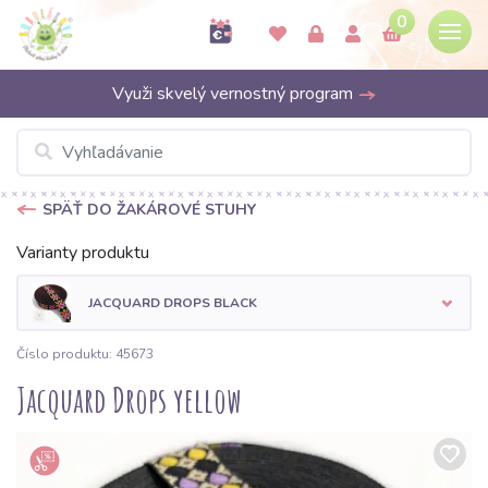
0
Využi skvelý vernostný program
SPÄŤ DO ŽAKÁROVÉ STUHY
Varianty produktu
JACQUARD DROPS BLACK
Číslo produktu: 45673
Jacquard Drops yellow