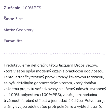
Zloženie:
100%PES
Šírka:
3 cm
Motív:
Geo vzory
Farba:
žltá
Predstavujeme dekoračnú látku Jacquard Drops yellow,
ktorá v sebe spája moderný dizajn s praktickou odolnosťou.
Tento jedinečný textilný prvok, utkaný žakárovou technikou,
sa pýši detailným geometrickým vzorom, ktorý dodáva
každému projektu sofistikovaný a súčasný nádych. Vyrobený
zo 100% polyesteru (100%PES), zaručuje mimoriadnu
trvácnosť, farebnú stálosť a jednoduchú údržbu. Polyester je
známy svojou odolnosťou proti pokrčeniu a vyblednutiu, čo