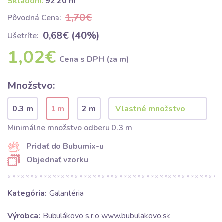
Skladom:
92.20 m
1,70€
Pôvodná Cena:
0,68€ (40%)
Ušetríte:
1,02€
Cena s DPH (za m)
Množstvo:
0.3 m
1 m
2 m
Minimálne množstvo odberu 0.3 m
Pridať do Bubumix-u
Objednať vzorku
Kategória:
Galantéria
Výrobca:
Bubulákovo s.r.o www.bubulakovo.sk